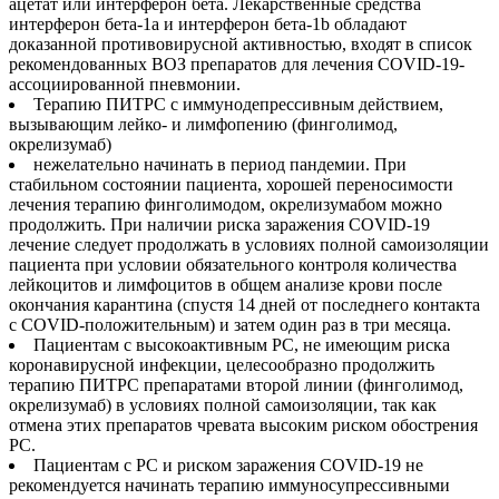
ацетат или интерферон бета. Лекарственные средства
интерферон бета-1a и интерферон бета-1b обладают
доказанной противовирусной активностью, входят в список
рекомендованных ВОЗ препаратов для лечения COVID-19-
ассоциированной пневмонии.
Терапию ПИТРС с иммунодепрессивным действием,
вызывающим лейко- и лимфопению (финголимод,
окрелизумаб)
нежелательно начинать в период пандемии. При
стабильном состоянии пациента, хорошей переносимости
лечения терапию финголимодом, окрелизумабом можно
продолжить. При наличии риска заражения COVID-19
лечение следует продолжать в условиях полной самоизоляции
пациента при условии обязательного контроля количества
лейкоцитов и лимфоцитов в общем анализе крови после
окончания карантина (спустя 14 дней от последнего контакта
с COVID-положительным) и затем один раз в три месяца.
Пациентам с высокоактивным РС, не имеющим риска
коронавирусной инфекции, целесообразно продолжить
терапию ПИТРС препаратами второй линии (финголимод,
окрелизумаб) в условиях полной самоизоляции, так как
отмена этих препаратов чревата высоким риском обострения
РС.
Пациентам с РС и риском заражения COVID-19 не
рекомендуется начинать терапию иммуносупрессивными