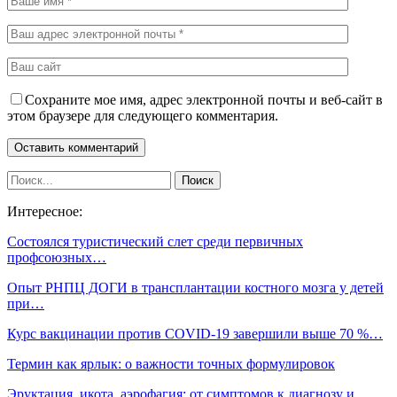
Сохраните мое имя, адрес электронной почты и веб-сайт в
этом браузере для следующего комментария.
Интересное:
Состоялся туристический слет среди первичных
профсоюзных…
Опыт РНПЦ ДОГИ в трансплантации костного мозга у детей
при…
Курс вакцинации против COVID-19 завершили выше 70 %…
Термин как ярлык: о важности точных формулировок
Эруктация, икота, аэрофагия: от симптомов к диагнозу и…