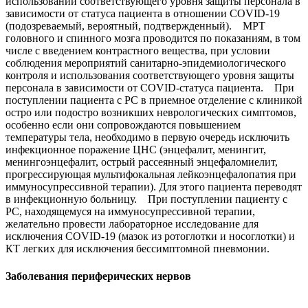
использовании соответствующего уровня защиты персонала в
зависимости от статуса пациента в отношении COVID-19
(подозреваемый, вероятный, подтвержденный). МРТ
головного и спинного мозга проводится по показаниям, в том
числе с введением контрастного вещества, при условии
соблюдения мероприятий санитарно-эпидемиологического
контроля и использования соответствующего уровня защиты
персонала в зависимости от COVID-статуса пациента. При
поступлении пациента с РС в приемное отделение с клиникой
остро или подостро возникших неврологических симптомов,
особенно если они сопровождаются повышением
температуры тела, необходимо в первую очередь исключить
инфекционное поражение ЦНС (энцефалит, менингит,
менингоэнцефалит, острый рассеянный энцефаломиелит,
прогрессирующая мультифокальная лейкоэнцефалопатия при
иммуносупрессивной терапии). Для этого пациента переводят
в инфекционную больницу. При поступлении пациенту с
РС, находящемуся на иммуносупрессивной терапии,
желательно провести лабораторное исследование для
исключения COVID-19 (мазок из ротоглотки и носоглотки) и
КТ легких для исключения бессимптомной пневмонии.
Заболевания периферических нервов