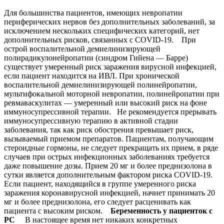
Для большинства пациентов, имеющих невропатии
периферических нервов без дополнительных заболеваний, за
исключением нескольких специфических категорий, нет
дополнительных рисков, связанных с COVID-19. При
острой воспалительной демиелинизирующей
полирадикулонейропатии (синдром Гийена — Барре)
существует умеренный риск заражения вирусной инфекцией,
если пациент находится на ИВЛ. При хронической
воспалительной демиелинизирующей полинейропатии,
мультифокальной моторной невропатии, полинейропатии при
ревмаваскулитах — умеренный или высокий риск на фоне
иммуносупрессивной терапии. Не рекомендуется прерывать
иммуносупрессивную терапию в активной стадии
заболевания, так как риск обострения превышает риск,
вызываемый приемом препаратов. Пациентам, получающим
стероидные гормоны, не следует прекращать их прием, в ряде
случаев при острых инфекционных заболеваниях требуется
даже повышение дозы. Прием 20 мг и более преднизолона в
сутки является дополнительным фактором риска COVID-19.
Если пациент, находящийся в группе умеренного риска
заражения коронавирусной инфекцией, начнет принимать 20
мг и более преднизолона, его следует расценивать как
пациента с высоким риском.
Беременность у пациенток с
РС
В настоящее время нет никаких конкретных