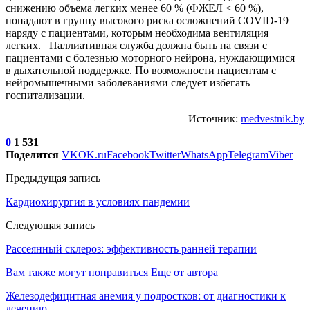
снижению объема легких менее 60 % (ФЖЕЛ < 60 %),
попадают в группу высокого риска осложнений COVID-19
наряду с пациентами, которым необходима вентиляция
легких. Паллиативная служба должна быть на связи с
пациентами с болезнью моторного нейрона, нуждающимися
в дыхательной поддержке. По возможности пациентам с
нейромышечными заболеваниями следует избегать
госпитализации.
Источник:
medvestnik.by
0
1 531
Поделится
VK
OK.ru
Facebook
Twitter
WhatsApp
Telegram
Viber
Предыдущая запись
Кардиохирургия в условиях пандемии
Следующая запись
Рассеянный склероз: эффективность ранней терапии
Вам также могут понравиться
Еще от автора
Железодефицитная анемия у подростков: от диагностики к
лечению