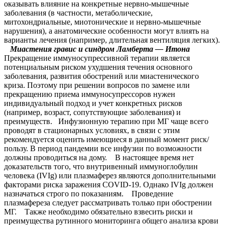
оказывать влияние на конкретные нервно-мышечные
заболевания (в частности, метаболические,
митохондриальные, миотонические и нервно-мышечные
нарушения), а анатомические особенности могут влиять на
варианты лечения (например, длительная вентиляция легких).
Миастения гравис и синдром Ламберта — Итона
Прекращение иммуносупрессивной терапии является
потенциальным риском ухудшения течения основного
заболевания, развития обострений или миастенического
криза. Поэтому при решении вопросов по замене или
прекращению приема иммуносупрессоров нужен
индивидуальный подход и учет конкретных рисков
(например, возраст, сопутствующие заболевания) и
преимуществ. Инфузионную терапию при МГ чаще всего
проводят в стационарных условиях, в связи с этим
рекомендуется оценить имеющиеся в данный момент риск/
пользу. В период пандемии все инфузии по возможности
должны проводиться на дому. В настоящее время нет
доказательств того, что внутривенный иммуноглобулин
человека (IVIg) или плазмаферез являются дополнительными
факторами риска заражения COVID-19. Однако IVIg должен
назначаться строго по показаниям. Проведение
плазмафереза следует рассматривать только при обострении
МГ. Также необходимо обязательно взвесить риски и
преимущества рутинного мониторинга общего анализа крови