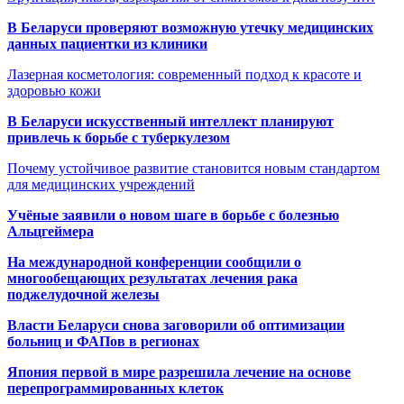
В Беларуси проверяют возможную утечку медицинских
данных пациентки из клиники
Лазерная косметология: современный подход к красоте и
здоровью кожи
В Беларуси искусственный интеллект планируют
привлечь к борьбе с туберкулезом
Почему устойчивое развитие становится новым стандартом
для медицинских учреждений
Учёные заявили о новом шаге в борьбе с болезнью
Альцгеймера
На международной конференции сообщили о
многообещающих результатах лечения рака
поджелудочной железы
Власти Беларуси снова заговорили об оптимизации
больниц и ФАПов в регионах
Япония первой в мире разрешила лечение на основе
перепрограммированных клеток