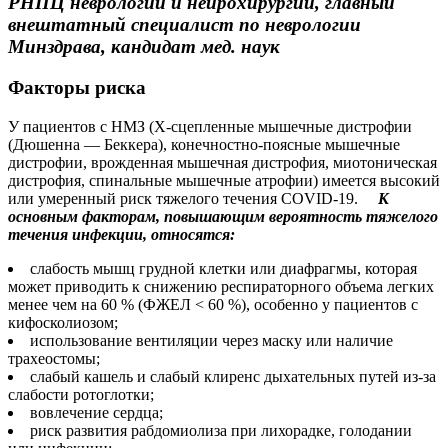
РНПЦ неврологии и нейрохирургии, главный
внештатный специалист по неврологии
Минздрава, кандидат мед. наук
Факторы риска
У пациентов c НМЗ (Х-сцепленные мышечные дистрофии
(Дюшенна — Беккера), конечностно-поясные мышечные
дистрофии, врожденная мышечная дистрофия, миотоническая
дистрофия, спинальные мышечные атрофии) имеется высокий
или умеренный риск тяжелого течения COVID-19.
К
основным факторам, повышающим вероятность тяжелого
течения инфекции, относятся:
слабость мышц грудной клетки или диафрагмы, которая
может приводить к снижению респираторного объема легких
менее чем на 60 % (ФЖЕЛ < 60 %), особенно у пациентов с
кифосколиозом;
использование вентиляции через маску или наличие
трахеостомы;
слабый кашель и слабый клиренс дыхательных путей из-за
слабости ротоглотки;
вовлечение сердца;
риск развития рабдомиолиза при лихорадке, голодании