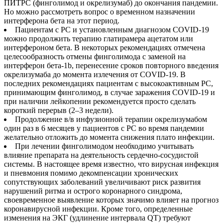
ПИТРС (финголимод и окрелизумаб) до окончания пандемии.
Но можно рассмотреть вопрос о временном назначении
интерферона бета на этот период.
Пациентам с РС и установленным диагнозом COVID-19
можно продолжить терапию глатирамера ацетатом или
интерфероном бета. В некоторых рекомендациях отмечена
целесообразность отмены финголимода с заменой на
интерферон бета-1b, перенесение сроков повторного введения
окрелизумаба до момента излечения от COVID-19. В
последних рекомендациях пациентам с высокоактивным РС,
принимающим финголимод, в случае заражения COVID-19 и
при наличии лейкопении рекомендуется просто сделать
короткий перерыв (2–3 недели).
Продолжение в/в инфузионной терапии окрелизумабом
один раз в 6 месяцев у пациентов с РС во время пандемии
желательно отложить до момента снижения плато инфекции.
При лечении финголимодом необходимо учитывать
влияние препарата на деятельность сердечно-сосудистой
системы. В настоящее время известно, что вирусная инфекция
и пневмония помимо декомпенсации хронических
сопутствующих заболеваний увеличивают риск развития
нарушений ритма и острого коронарного синдрома,
своевременное выявление которых значимо влияет на прогноз
коронавирусной инфекции. Кроме того, определенные
изменения на ЭКГ (удлинение интервала QT) требуют