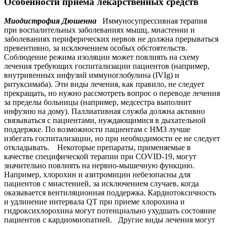
Особенности приема лекарственных средств
Миодистрофия Дюшенна
Иммуносупрессивная терапия
при воспалительных заболеваниях мышц, миастении и
заболеваниях периферических нервов не должна прерываться
превентивно, за исключением особых обстоятельств.
Соблюдение режима изоляции может повлиять на схему
лечения требующих госпитализации пациентов (например,
внутривенных инфузий иммуноглобулина (IVIg) и
ритуксимаба). Эти виды лечения, как правило, не следует
прекращать, но нужно рассмотреть вопрос о переводе лечения
за пределы больницы (например, медсестра выполнит
инфузию на дому). Паллиативная служба должна активно
связываться с пациентами, нуждающимися в дыхательной
поддержке. По возможности пациентам с НМЗ лучше
избегать госпитализации, но при необходимости ее не следует
откладывать. Некоторые препараты, применяемые в
качестве специфической терапии при COVID-19, могут
значительно повлиять на нервно-мышечную функцию.
Например, хлорохин и азитромицин небезопасны для
пациентов с миастенией, за исключением случаев, когда
оказывается вентиляционная поддержка. Кардиотоксичность
и удлинение интервала QT при приеме хлорохина и
гидроксихлорохина могут потенциально ухудшать состояние
пациентов с кардиомиопатией. Другие виды лечения могут