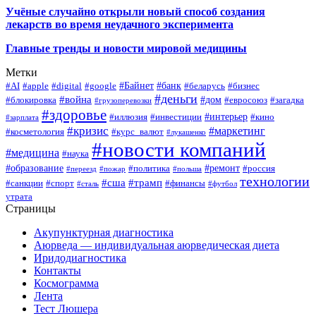
Учёные случайно открыли новый способ создания
лекарств во время неудачного эксперимента
Главные тренды и новости мировой медицины
Метки
#Байнет
#банк
#AI
#apple
#digital
#google
#беларусь
#бизнес
#деньги
#война
#дом
#блокировка
#евросоюз
#загадка
#грузоперевозки
#здоровье
#интерьер
#иллюзия
#инвестиции
#кино
#зарплата
#кризис
#маркетинг
#косметология
#курс_валют
#лукашенко
#новости компаний
#медицина
#наука
#образование
#ремонт
#политика
#россия
#переезд
#пожар
#польша
технологии
#сша
#трамп
#санкции
#спорт
#финансы
#сталь
#футбол
утрата
Страницы
Акупунктурная диагностика
Аюрведа — индивидуальная аюрведическая диета
Иридодиагностика
Контакты
Космограмма
Лента
Тест Люшера