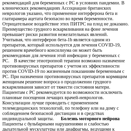
рекомендаций для беременных с РС в условиях пандемии. В
клинических рекомендациях Ассоциации британских
неврологов указано, что применение интерферона бета и
глатирамера ацетата безопасно во время беременности.
Отрицательное воздействие этих ПИТРС на плод не доказано.
Преимущество грудного вскармливания на фоне лечения
превышает риски развития нежелательных явлений.
Учитывая, что интерферон бета-1b является одним из
препаратов, который используется для лечения COVID-19,
решением врачебного консилиума он может быть
рекомендован для лечения этой инфекции у беременных с
РС. В качестве этиотропной терапии возможно назначение
противовирусных препаратов с учетом их эффективности
против COVID-19 по жизненным показаниям беременным с
РС. При назначении противовирусных препаратов кормящим
женщинам решение вопроса о продолжении грудного
вскармливания зависит от тяжести состояния матери.
Пациентам с РС рекомендуется по возможности исключить
плановые посещения лечащих врачей-неврологов.
Консультации лучше проводить с применением
телемедицинских технологий, по телефону или на дому с
соблюдением безопасной дистанции и в средствах
индивидуальной защиты.
Болезнь моторного нейрона
Пациенты с бульбарными нарушениями и слабостью
дыхательной мускулатуры или диафрагмы, ведущими к