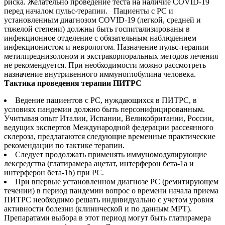
риска. Желательно проведение теста на наличие COVID-19
перед началом пульс-терапии. Пациенты с РС и
установленным диагнозом COVID-19 (легкой, средней и
тяжелой степени) должны быть госпитализированы в
инфекционное отделение с обязательным наблюдением
инфекционистом и неврологом. Назначение пульс-терапии
метилпреднизолоном и экстракорпоральных методов лечения
не рекомендуется. При необходимости можно рассмотреть
назначение внутривенного иммуноглобулина человека.
Тактика проведения терапии ПИТРС
Ведение пациентов с РС, нуждающихся в ПИТРС, в
условиях пандемии должно быть персонифицированным.
Учитывая опыт Италии, Испании, Великобритании, России,
ведущих экспертов Международной федерации рассеянного
склероза, предлагаются следующие временные практические
рекомендации по тактике терапии.
Следует продолжать применять иммуномодулирующие
лексредства (глатирамера ацетат, интерферон бета-1a и
интерферон бета-1b) при РС.
При впервые установленном диагнозе РС (ремитирующем
течении) в период пандемии вопрос о времени начала приема
ПИТРС необходимо решать индивидуально с учетом уровня
активности болезни (клинической и по данным МРТ).
Препаратами выбора в этот период могут быть глатирамера