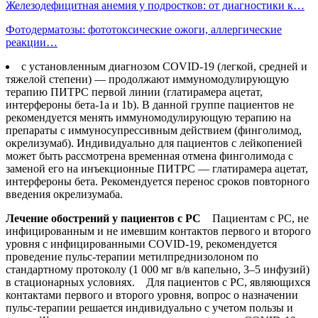
Железодефицитная анемия у подростков: от диагностики к…
Фотодерматозы: фототоксические ожоги, аллергические
реакции…
с установленным диагнозом COVID-19 (легкой, средней и
тяжелой степени) — продолжают иммуномодулирующую
терапию ПИТРС первой линии (глатирамера ацетат,
интерфероны бета-1a и 1b). В данной группе пациентов не
рекомендуется менять иммуномодулирующую терапию на
препараты с иммуносупрессивным действием (финголимод,
окрелизумаб). Индивидуально для пациентов с лейкопенией
может быть рассмотрена временная отмена финголимода с
заменой его на инъекционные ПИТРС — глатирамера ацетат,
интерфероны бета. Рекомендуется перенос сроков повторного
введения окрелизумаба.
Лечение обострений у пациентов с РС
Пациентам с РС, не
инфицированным и не имевшим контактов первого и второго
уровня с инфицированными COVID-19, рекомендуется
проведение пульс-терапии метилпреднизолоном по
стандартному протоколу (1 000 мг в/в капельно, 3–5 инфузий)
в стационарных условиях. Для пациентов с РС, являющихся
контактами первого и второго уровня, вопрос о назначении
пульс-терапии решается индивидуально с учетом пользы и