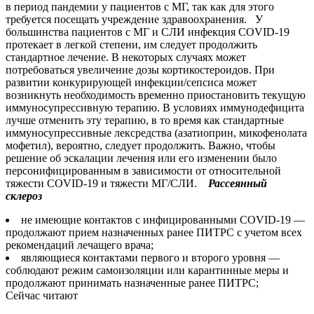
в период пандемии у пациентов с МГ, так как для этого
требуется посещать учреждение здравоохранения. У
большинства пациентов с МГ и СЛИ инфекция COVID-19
протекает в легкой степени, им следует продолжить
стандартное лечение. В некоторых случаях может
потребоваться увеличение дозы кортикостероидов. При
развитии конкурирующей инфекции/сепсиса может
возникнуть необходимость временно приостановить текущую
иммуносупрессивную терапию. В условиях иммунодефицита
лучше отменить эту терапию, в то время как стандартные
иммуносупрессивные лексредства (азатиоприн, микофенолата
мофетил), вероятно, следует продолжить. Важно, чтобы
решение об эскалации лечения или его изменении было
персонифицированным в зависимости от относительной
тяжести COVID-19 и тяжести МГ/СЛИ.
Рассеянный
склероз
не имеющие контактов с инфицированными COVID-19 —
продолжают прием назначенных ранее ПИТРС с учетом всех
рекомендаций лечащего врача;
являющиеся контактами первого и второго уровня —
соблюдают режим самоизоляции или карантинные меры и
продолжают принимать назначенные ранее ПИТРС;
Сейчас читают