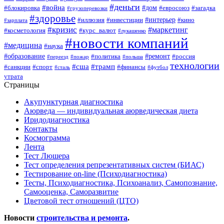
#деньги
#война
#дом
#блокировка
#евросоюз
#загадка
#грузоперевозки
#здоровье
#интерьер
#иллюзия
#инвестиции
#кино
#зарплата
#кризис
#маркетинг
#косметология
#курс_валют
#лукашенко
#новости компаний
#медицина
#наука
#образование
#ремонт
#политика
#россия
#переезд
#пожар
#польша
технологии
#сша
#трамп
#санкции
#спорт
#финансы
#сталь
#футбол
утрата
Страницы
Акупунктурная диагностика
Аюрведа — индивидуальная аюрведическая диета
Иридодиагностика
Контакты
Космограмма
Лента
Тест Люшера
Тест определения репрезентативных систем (БИАС)
Тестирование on-line (Психодиагностика)
Тесты, Психодиагностика, Психоанализ, Самопознание,
Самооценка, Саморазвитие
Цветовой тест отношений (ЦТО)
Новости
строительства и ремонта
.