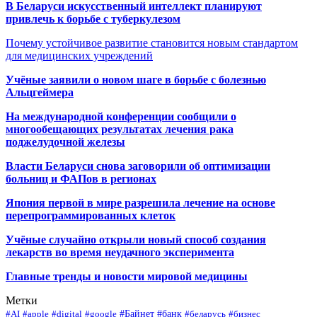
В Беларуси искусственный интеллект планируют
привлечь к борьбе с туберкулезом
Почему устойчивое развитие становится новым стандартом
для медицинских учреждений
Учёные заявили о новом шаге в борьбе с болезнью
Альцгеймера
На международной конференции сообщили о
многообещающих результатах лечения рака
поджелудочной железы
Власти Беларуси снова заговорили об оптимизации
больниц и ФАПов в регионах
Япония первой в мире разрешила лечение на основе
перепрограммированных клеток
Учёные случайно открыли новый способ создания
лекарств во время неудачного эксперимента
Главные тренды и новости мировой медицины
Метки
#Байнет
#банк
#AI
#apple
#digital
#google
#беларусь
#бизнес