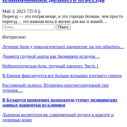
Май 3, 2023
725
0
0
Переезд — это потрясающе, и это гораздо больше, чем просто
переезд… это важная веха в жизни для вас и вашей…
Интересное:
Лечение боли у онкологических пациентов: на что обратить…
Диаметр грудной аорты как биомаркер исходов…
Нейропатическая боль: трудный пациент. Часть 1
В Европе фиксируется все больше вспышек птичьего гриппа
Рассеянный склероз. Вторично-прогрессирующий тип
течения.…
В Беларуси проверяют возможную утечку медицинских
данных пациентки из клиники
Лазерная косметология: современный подход к красоте и
здоровью кожи