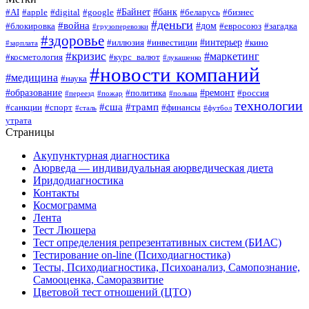
#Байнет
#банк
#AI
#apple
#digital
#google
#беларусь
#бизнес
#деньги
#война
#дом
#блокировка
#евросоюз
#загадка
#грузоперевозки
#здоровье
#интерьер
#иллюзия
#инвестиции
#кино
#зарплата
#кризис
#маркетинг
#косметология
#курс_валют
#лукашенко
#новости компаний
#медицина
#наука
#образование
#ремонт
#политика
#россия
#переезд
#пожар
#польша
технологии
#сша
#трамп
#санкции
#спорт
#финансы
#сталь
#футбол
утрата
Страницы
Акупунктурная диагностика
Аюрведа — индивидуальная аюрведическая диета
Иридодиагностика
Контакты
Космограмма
Лента
Тест Люшера
Тест определения репрезентативных систем (БИАС)
Тестирование on-line (Психодиагностика)
Тесты, Психодиагностика, Психоанализ, Самопознание,
Самооценка, Саморазвитие
Цветовой тест отношений (ЦТО)