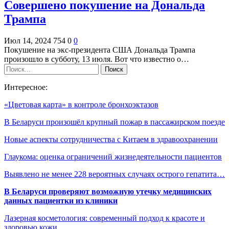
Совершено покушение на Дональда
Трампа
Июл 14, 2024
754
0
0
Покушение на экс-президента США Дональда Трампа
произошло в субботу, 13 июля. Вот что известно о…
Интересное:
«Цветовая карта» в контроле бронхоэктазов
В Беларуси произошёл крупный пожар в пассажирском поезде
Новые аспекты сотрудничества с Китаем в здравоохранении
Глаукома: оценка ограничений жизнедеятельности пациентов
Выявлено не менее 228 вероятных случаях острого гепатита…
В Беларуси проверяют возможную утечку медицинских
данных пациентки из клиники
Лазерная косметология: современный подход к красоте и
здоровью кожи