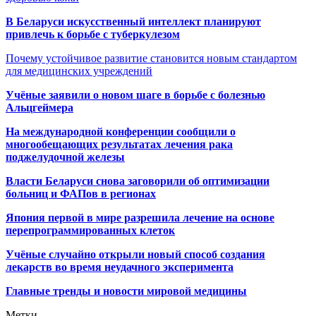
В Беларуси искусственный интеллект планируют
привлечь к борьбе с туберкулезом
Почему устойчивое развитие становится новым стандартом
для медицинских учреждений
Учёные заявили о новом шаге в борьбе с болезнью
Альцгеймера
На международной конференции сообщили о
многообещающих результатах лечения рака
поджелудочной железы
Власти Беларуси снова заговорили об оптимизации
больниц и ФАПов в регионах
Япония первой в мире разрешила лечение на основе
перепрограммированных клеток
Учёные случайно открыли новый способ создания
лекарств во время неудачного эксперимента
Главные тренды и новости мировой медицины
Метки