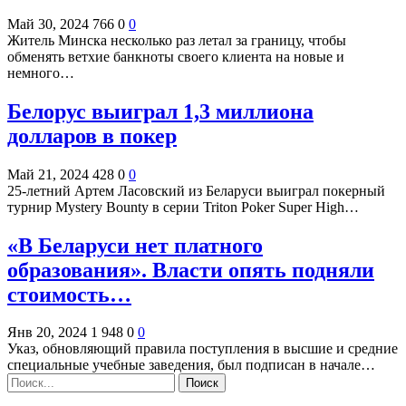
Май 30, 2024
766
0
0
Житель Минска несколько раз летал за границу, чтобы
обменять ветхие банкноты своего клиента на новые и
немного…
Белорус выиграл 1,3 миллиона
долларов в покер
Май 21, 2024
428
0
0
25-летний Артем Ласовский из Беларуси выиграл покерный
турнир Mystery Bounty в серии Triton Poker Super High…
«В Беларуси нет платного
образования». Власти опять подняли
стоимость…
Янв 20, 2024
1 948
0
0
Указ, обновляющий правила поступления в высшие и средние
специальные учебные заведения, был подписан в начале…