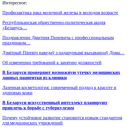
Интересное:
Профилактика рака молочной железы в молодом возрасте
Республиканская общественно-политическая акция
«Беларусь…
Поздравление Дмитрия Пиневича с профессиональным
праздником…
Дзмітрый Піневіч наведаў з падарункамі выхаванцаў Дома…
Об изменении требований к занятию должностей
В Беларуси проверяют возможную утечку медицинских
данных пациентки из клиники
Лазерная косметология: современный подход к красоте и
здоровью кожи
В Беларуси искусственный интеллект планируют
привлечь к борьбе с туберкулезом
Почему устойчивое развитие становится новым стандартом
для медицинских учреждений