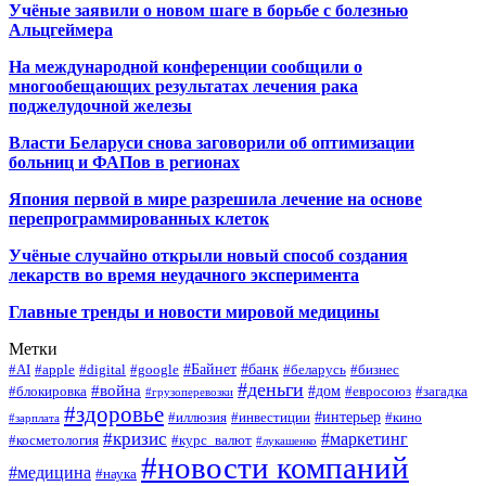
Учёные заявили о новом шаге в борьбе с болезнью
Альцгеймера
На международной конференции сообщили о
многообещающих результатах лечения рака
поджелудочной железы
Власти Беларуси снова заговорили об оптимизации
больниц и ФАПов в регионах
Япония первой в мире разрешила лечение на основе
перепрограммированных клеток
Учёные случайно открыли новый способ создания
лекарств во время неудачного эксперимента
Главные тренды и новости мировой медицины
Метки
#Байнет
#банк
#AI
#apple
#digital
#google
#беларусь
#бизнес
#деньги
#война
#дом
#блокировка
#евросоюз
#загадка
#грузоперевозки
#здоровье
#интерьер
#иллюзия
#инвестиции
#кино
#зарплата
#кризис
#маркетинг
#косметология
#курс_валют
#лукашенко
#новости компаний
#медицина
#наука