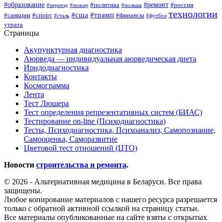
#образование
#ремонт
#политика
#россия
#переезд
#пожар
#польша
технологии
#сша
#трамп
#санкции
#спорт
#финансы
#сталь
#футбол
утрата
Страницы
Акупунктурная диагностика
Аюрведа — индивидуальная аюрведическая диета
Иридодиагностика
Контакты
Космограмма
Лента
Тест Люшера
Тест определения репрезентативных систем (БИАС)
Тестирование on-line (Психодиагностика)
Тесты, Психодиагностика, Психоанализ, Самопознание,
Самооценка, Саморазвитие
Цветовой тест отношений (ЦТО)
Новости
строительства и ремонта
.
© 2026 - Альтернативная медицина в Беларуси. Все права
защищены.
Любое копирование материалов с нашего ресурса разрешается
только с обратной активной ссылкой на страницу статьи.
Все материалы опубликованные на сайте взяты с открытых