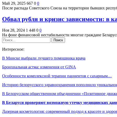
Май 29, 2025
667
0
0
После распада Советского Союза на территории бывших рес
Обвал рубля и кризис зависимости: в к
Ноя 28, 2024
1 448
0
0
На фоне финансовой нестабильности многие граждане Беларус
Интересное:
В Минске выбрали лучшего помощника врача
Бронхиальная астма: изменения от GINA
Особенности комплексной терапии пациентов с сахарным…
Историю белорусского здравоохранения пополнило уникальн
В Белорусском общественном объединении «Позитивное дви
В Беларуси проверяют возможную утечку медицинских дан
Лазерная косметология: современный подход к красоте и здор