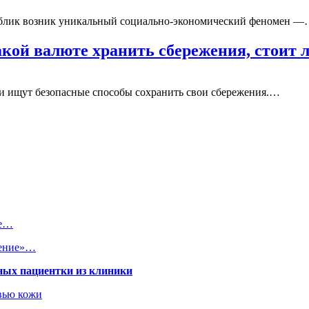
публик возник уникальный социально-экономический феномен 
акой валюте хранить сбережения, стоит
и ищут безопасные способы сохранить свои сбережения.…
ое…
жение»…
ных пациентки из клиники
овью кожи