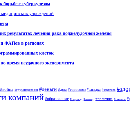
 борьбе с туберкулезом
я медицинских учреждений
мера
х результатах лечения рака поджелудочной железы
 и ФАПов в регионах
рограммированных клеток
во время неудачного эксперимента
#здо
#деньги
#война
#дом
#евросоюз
#загадка
#грузоперевозки
#зарплата
ти компаний
#образование
#
#политика
#переезд
#пожар
#польша