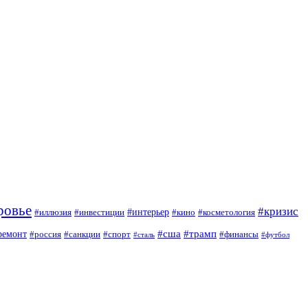
ровье
#кризис
#интерьер
#иллюзия
#инвестиции
#кино
#косметология
#сша
#трамп
ремонт
#россия
#санкции
#спорт
#финансы
#сталь
#футбол