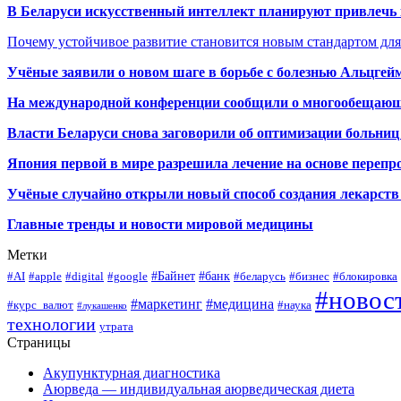
В Беларуси искусственный интеллект планируют привлечь к
Почему устойчивое развитие становится новым стандартом дл
Учёные заявили о новом шаге в борьбе с болезнью Альцгей
На международной конференции сообщили о многообещающи
Власти Беларуси снова заговорили об оптимизации больниц
Япония первой в мире разрешила лечение на основе переп
Учёные случайно открыли новый способ создания лекарств 
Главные тренды и новости мировой медицины
Метки
#Байнет
#банк
#AI
#apple
#digital
#google
#беларусь
#бизнес
#блокировка
#новос
#маркетинг
#медицина
#курс_валют
#наука
#лукашенко
технологии
утрата
Страницы
Акупунктурная диагностика
Аюрведа — индивидуальная аюрведическая диета