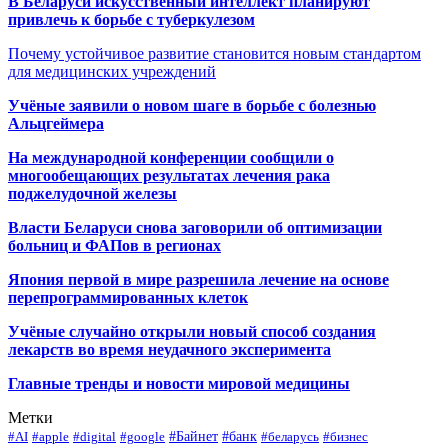
В Беларуси искусственный интеллект планируют
привлечь к борьбе с туберкулезом
Почему устойчивое развитие становится новым стандартом
для медицинских учреждений
Учёные заявили о новом шаге в борьбе с болезнью
Альцгеймера
На международной конференции сообщили о
многообещающих результатах лечения рака
поджелудочной железы
Власти Беларуси снова заговорили об оптимизации
больниц и ФАПов в регионах
Япония первой в мире разрешила лечение на основе
перепрограммированных клеток
Учёные случайно открыли новый способ создания
лекарств во время неудачного эксперимента
Главные тренды и новости мировой медицины
Метки
#Байнет
#банк
#AI
#apple
#digital
#google
#беларусь
#бизнес