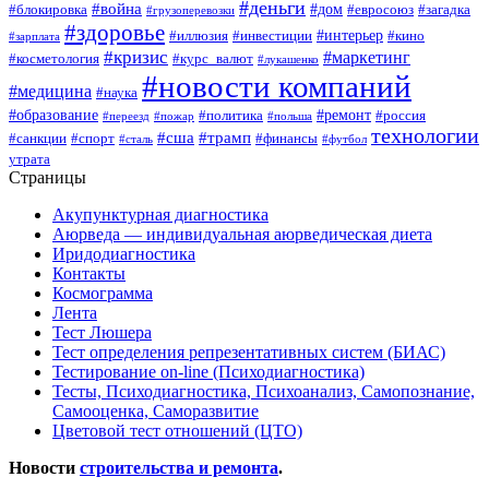
#деньги
#война
#дом
#блокировка
#евросоюз
#загадка
#грузоперевозки
#здоровье
#интерьер
#иллюзия
#инвестиции
#кино
#зарплата
#кризис
#маркетинг
#косметология
#курс_валют
#лукашенко
#новости компаний
#медицина
#наука
#образование
#ремонт
#политика
#россия
#переезд
#пожар
#польша
технологии
#сша
#трамп
#санкции
#спорт
#финансы
#сталь
#футбол
утрата
Страницы
Акупунктурная диагностика
Аюрведа — индивидуальная аюрведическая диета
Иридодиагностика
Контакты
Космограмма
Лента
Тест Люшера
Тест определения репрезентативных систем (БИАС)
Тестирование on-line (Психодиагностика)
Тесты, Психодиагностика, Психоанализ, Самопознание,
Самооценка, Саморазвитие
Цветовой тест отношений (ЦТО)
Новости
строительства и ремонта
.