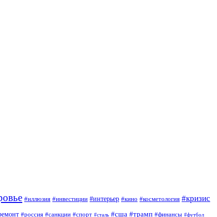
ровье
#кризис
#интерьер
#иллюзия
#инвестиции
#кино
#косметология
#сша
#трамп
ремонт
#россия
#санкции
#спорт
#финансы
#сталь
#футбол