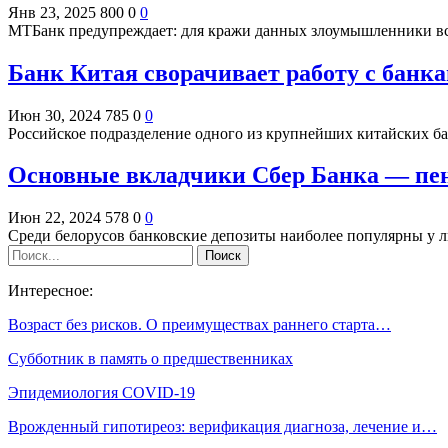
Янв 23, 2025
800
0
0
МТБанк предупреждает: для кражи данных злоумышленники в
Банк Китая сворачивает работу с банк
Июн 30, 2024
785
0
0
Российское подразделение одного из крупнейших китайских ба
Основные вкладчики Сбер Банка — пе
Июн 22, 2024
578
0
0
Среди белорусов банковские депозиты наиболее популярны у л
Интересное:
Возраст без рисков. О преимуществах раннего старта…
Субботник в память о предшественниках
Эпидемиология COVID-19
Врожденный гипотиреоз: верификация диагноза, лечение и…