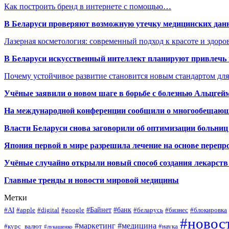
Как построить бренд в интернете с помощью…
В Беларуси проверяют возможную утечку медицинских дан
Лазерная косметология: современный подход к красоте и здор
В Беларуси искусственный интеллект планируют привлечь к
Почему устойчивое развитие становится новым стандартом дл
Учёные заявили о новом шаге в борьбе с болезнью Альцгей
На международной конференции сообщили о многообещающи
Власти Беларуси снова заговорили об оптимизации больниц
Япония первой в мире разрешила лечение на основе переп
Учёные случайно открыли новый способ создания лекарств 
Главные тренды и новости мировой медицины
Метки
#Байнет
#банк
#AI
#apple
#digital
#google
#беларусь
#бизнес
#блокировка
#новос
#маркетинг
#медицина
#курс_валют
#наука
#лукашенко