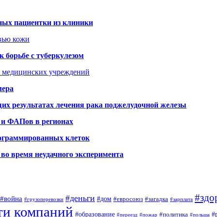
ных пациентки из клиники
овью кожи
 борьбе с туберкулезом
я медицинских учреждений
мера
х результатах лечения рака поджелудочной железы
 и ФАПов в регионах
рограммированных клеток
во время неудачного эксперимента
#здо
#деньги
#война
#дом
#евросоюз
#загадка
#грузоперевозки
#зарплата
ти компаний
#образование
#
#политика
#переезд
#пожар
#польша