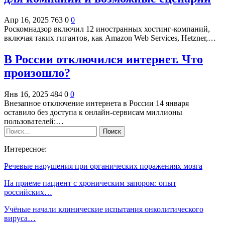
Апр 16, 2025
763
0
0
Роскомнадзор включил 12 иностранных хостинг-компаний,
включая таких гигантов, как Amazon Web Services, Hetzner,…
В России отключился интернет. Что
произошло?
Янв 16, 2025
484
0
0
Внезапное отключение интернета в России 14 января
оставило без доступа к онлайн-сервисам миллионы
пользователей:…
Интересное:
Речевые нарушения при органических поражениях мозга
На приеме пациент с хроническим запором: опыт
российских…
Учёные начали клинические испытания онколитического
вируса…