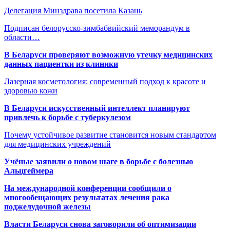
Делегация Минздрава посетила Казань
Подписан белорусско-зимбабвийский меморандум в
области…
В Беларуси проверяют возможную утечку медицинских
данных пациентки из клиники
Лазерная косметология: современный подход к красоте и
здоровью кожи
В Беларуси искусственный интеллект планируют
привлечь к борьбе с туберкулезом
Почему устойчивое развитие становится новым стандартом
для медицинских учреждений
Учёные заявили о новом шаге в борьбе с болезнью
Альцгеймера
На международной конференции сообщили о
многообещающих результатах лечения рака
поджелудочной железы
Власти Беларуси снова заговорили об оптимизации