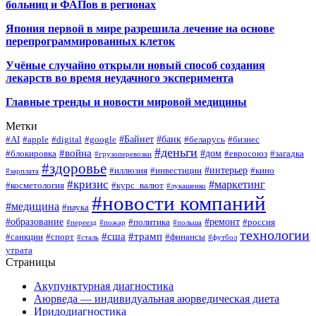
больниц и ФАПов в регионах
Япония первой в мире разрешила лечение на основе
перепрограммированных клеток
Учёные случайно открыли новый способ создания
лекарств во время неудачного эксперимента
Главные тренды и новости мировой медицины
Метки
#Байнет
#банк
#AI
#apple
#digital
#google
#беларусь
#бизнес
#деньги
#война
#дом
#блокировка
#евросоюз
#загадка
#грузоперевозки
#здоровье
#интерьер
#иллюзия
#инвестиции
#кино
#зарплата
#кризис
#маркетинг
#косметология
#курс_валют
#лукашенко
#новости компаний
#медицина
#наука
#образование
#ремонт
#политика
#россия
#переезд
#пожар
#польша
технологии
#сша
#трамп
#санкции
#спорт
#финансы
#сталь
#футбол
утрата
Страницы
Акупунктурная диагностика
Аюрведа — индивидуальная аюрведическая диета
Иридодиагностика