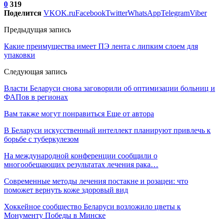
0
319
Поделится
VK
OK.ru
Facebook
Twitter
WhatsApp
Telegram
Viber
Предыдущая запись
Какие преимущества имеет ПЭ лента с липким слоем для
упаковки
Следующая запись
Власти Беларуси снова заговорили об оптимизации больниц и
ФАПов в регионах
Вам также могут понравиться
Еще от автора
В Беларуси искусственный интеллект планируют привлечь к
борьбе с туберкулезом
На международной конференции сообщили о
многообещающих результатах лечения рака…
Современные методы лечения постакне и розацеи: что
поможет вернуть коже здоровый вид
Хоккейное сообщество Беларуси возложило цветы к
Монументу Победы в Минске