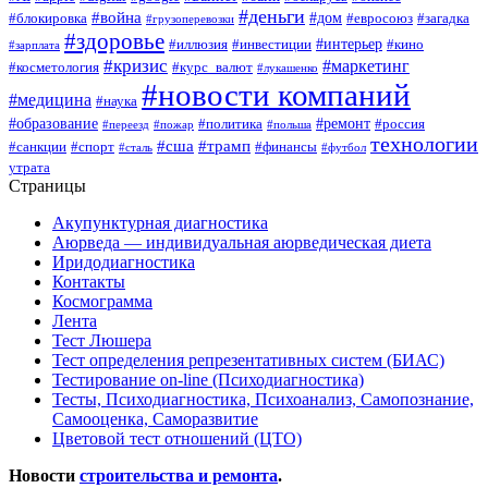
#деньги
#война
#дом
#блокировка
#евросоюз
#загадка
#грузоперевозки
#здоровье
#интерьер
#иллюзия
#инвестиции
#кино
#зарплата
#кризис
#маркетинг
#косметология
#курс_валют
#лукашенко
#новости компаний
#медицина
#наука
#образование
#ремонт
#политика
#россия
#переезд
#пожар
#польша
технологии
#сша
#трамп
#санкции
#спорт
#финансы
#сталь
#футбол
утрата
Страницы
Акупунктурная диагностика
Аюрведа — индивидуальная аюрведическая диета
Иридодиагностика
Контакты
Космограмма
Лента
Тест Люшера
Тест определения репрезентативных систем (БИАС)
Тестирование on-line (Психодиагностика)
Тесты, Психодиагностика, Психоанализ, Самопознание,
Самооценка, Саморазвитие
Цветовой тест отношений (ЦТО)
Новости
строительства и ремонта
.