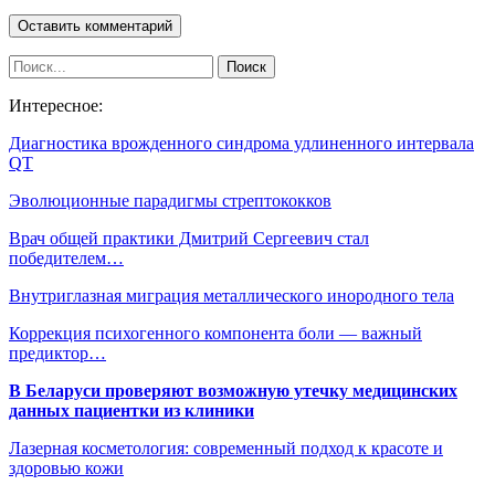
Интересное:
Диагностика врожденного синдрома удлиненного интервала
QT
Эволюционные парадигмы стрептококков
Врач общей практики Дмитрий Сергеевич стал
победителем…
Внутриглазная миграция металлического инородного тела
Коррекция психогенного компонента боли — важный
предиктор…
В Беларуси проверяют возможную утечку медицинских
данных пациентки из клиники
Лазерная косметология: современный подход к красоте и
здоровью кожи