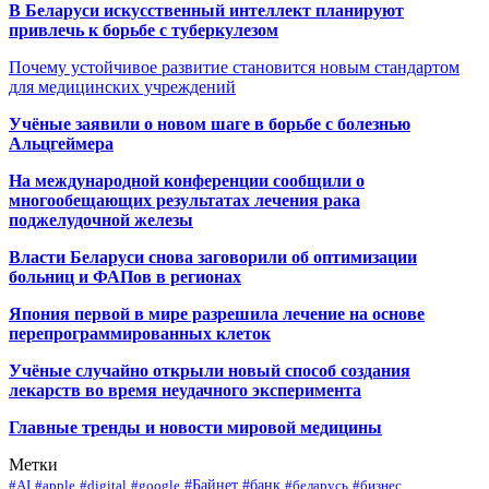
В Беларуси искусственный интеллект планируют
привлечь к борьбе с туберкулезом
Почему устойчивое развитие становится новым стандартом
для медицинских учреждений
Учёные заявили о новом шаге в борьбе с болезнью
Альцгеймера
На международной конференции сообщили о
многообещающих результатах лечения рака
поджелудочной железы
Власти Беларуси снова заговорили об оптимизации
больниц и ФАПов в регионах
Япония первой в мире разрешила лечение на основе
перепрограммированных клеток
Учёные случайно открыли новый способ создания
лекарств во время неудачного эксперимента
Главные тренды и новости мировой медицины
Метки
#Байнет
#банк
#AI
#apple
#digital
#google
#беларусь
#бизнес