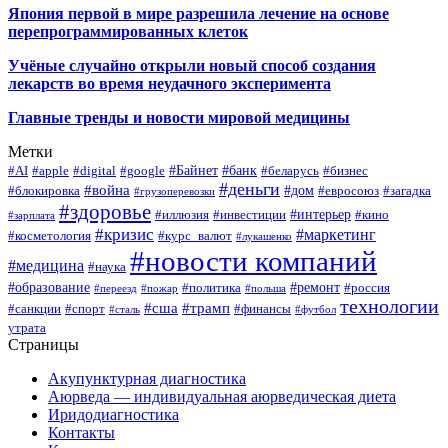
Япония первой в мире разрешила лечение на основе
перепрограммированных клеток
Учёные случайно открыли новый способ создания
лекарств во время неудачного эксперимента
Главные тренды и новости мировой медицины
Метки
#Байнет
#банк
#AI
#apple
#digital
#google
#беларусь
#бизнес
#деньги
#война
#дом
#блокировка
#евросоюз
#загадка
#грузоперевозки
#здоровье
#интерьер
#иллюзия
#инвестиции
#кино
#зарплата
#кризис
#маркетинг
#косметология
#курс_валют
#лукашенко
#новости компаний
#медицина
#наука
#образование
#ремонт
#политика
#россия
#переезд
#пожар
#польша
технологии
#сша
#трамп
#санкции
#спорт
#финансы
#сталь
#футбол
утрата
Страницы
Акупунктурная диагностика
Аюрведа — индивидуальная аюрведическая диета
Иридодиагностика
Контакты