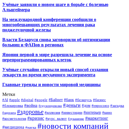
Учёные заявили о новом шаге в борьбе с болезнью
Альцгеймера
На международной конференции сообщили о
многообещающих результатах лечения рака
поджелудочной железы
Власти Беларуси снова заговорили об оптимизации
больниц и ФАПов в регионах
Япония первой в мире разрешила лечение на основе
перепрограммированных клеток
Учёные случайно открыли новый способ создания
лекарств во время неудачного эксперимента
Главные тренды и новости мировой медицины
Метки
#Байнет
#банк
#AI
#apple
#digital
#google
#беларусь
#бизнес
#деньги
#война
#дом
#блокировка
#евросоюз
#загадка
#грузоперевозки
#здоровье
#интерьер
#иллюзия
#инвестиции
#кино
#зарплата
#кризис
#маркетинг
#косметология
#курс_валют
#лукашенко
#новости компаний
#медицина
#наука