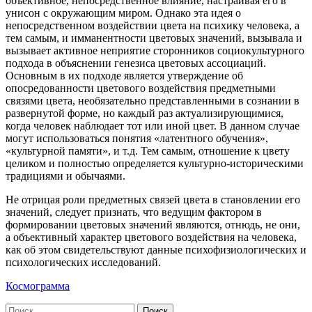
объективное, непосредственное влияние, настраивая его в
унисон с окружающим миром. Однако эта идея о
непосредственном воздействии цвета на психику человека, а
тем самым, и имманентности цветовых значений, вызывала и
вызывает активное неприятие сторонников социокультурного
подхода в объяснении генезиса цветовых ассоциаций.
Основным в их подходе является утверждение об
опосредованности цветового воздействия предметными
связями цвета, необязательно представленными в сознании в
развернутой форме, но каждый раз актуализирующимися,
когда человек наблюдает тот или иной цвет. В данном случае
могут использоваться понятия «латентного обучения»,
«культурной памяти», и т.д. Тем самым, отношение к цвету
целиком и полностью определяется культурно-историческими
традициями и обычаями.
Не отрицая роли предметных связей цвета в становлении его
значений, следует признать, что ведущим фактором в
формировании цветовых значений являются, отнюдь, не они,
а объективный характер цветового воздействия на человека,
как об этом свидетельствуют данные психофизиологических и
психологических исследований.
Космограмма