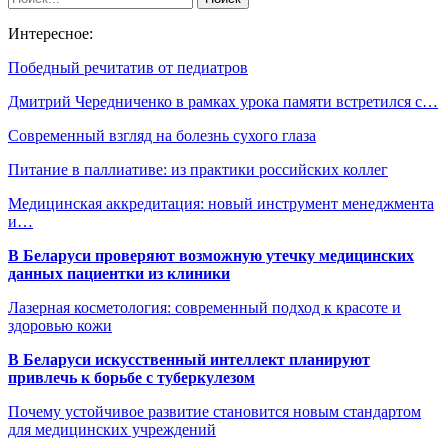
Интересное:
Победный речитатив от педиатров
Дмитрий Чередниченко в рамках урока памяти встретился с…
Современный взгляд на болезнь сухого глаза
Питание в паллиативе: из практики российских коллег
Медицинская аккредитация: новый инструмент менеджмента
и…
В Беларуси проверяют возможную утечку медицинских
данных пациентки из клиники
Лазерная косметология: современный подход к красоте и
здоровью кожи
В Беларуси искусственный интеллект планируют
привлечь к борьбе с туберкулезом
Почему устойчивое развитие становится новым стандартом
для медицинских учреждений