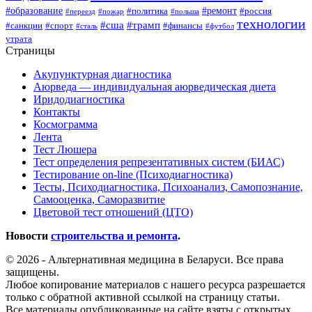
#образование
#ремонт
#политика
#россия
#переезд
#пожар
#польша
технологии
#сша
#трамп
#санкции
#спорт
#финансы
#сталь
#футбол
утрата
Страницы
Акупунктурная диагностика
Аюрведа — индивидуальная аюрведическая диета
Иридодиагностика
Контакты
Космограмма
Лента
Тест Люшера
Тест определения репрезентативных систем (БИАС)
Тестирование on-line (Психодиагностика)
Тесты, Психодиагностика, Психоанализ, Самопознание,
Самооценка, Саморазвитие
Цветовой тест отношений (ЦТО)
Новости
строительства и ремонта
.
© 2026 - Альтернативная медицина в Беларуси. Все права
защищены.
Любое копирование материалов с нашего ресурса разрешается
только с обратной активной ссылкой на страницу статьи.
Все материалы опубликованные на сайте взяты с открытых