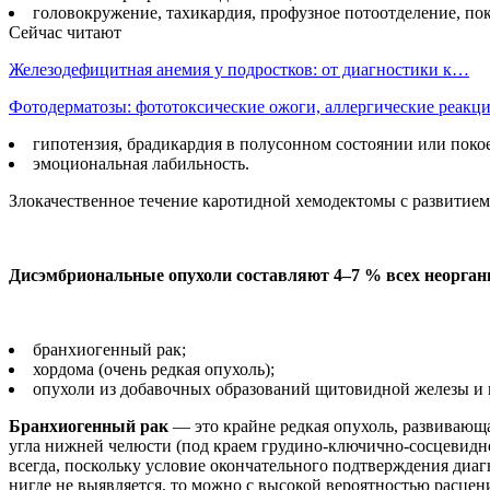
головокружение, тахикардия, профузное потоотделение, по
Сейчас читают
Железодефицитная анемия у подростков: от диагностики к…
Фотодерматозы: фототоксические ожоги, аллергические реак
гипотензия, брадикардия в полусонном состоянии или покое
эмоциональная лабильность.
Злокачественное течение каротидной хемодектомы с развитием
Дисэмбриональные опухоли составляют 4–7 % всех неорган
бранхиогенный рак;
хордома (очень редкая опухоль);
опухоли из добавочных образований щитовидной железы и 
Бранхиогенный рак
— это крайне редкая опухоль, развивающа
угла нижней челюсти (под краем грудино-ключично-сосцевидн
всегда, поскольку условие окончательного подтверждения диаг
нигде не выявляется, то можно с высокой вероятностью расцен