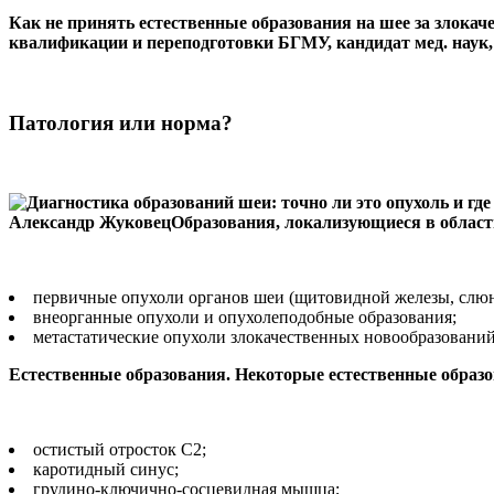
Как не принять естественные образования на шее за злокач
квалификации и переподготовки БГМУ, кандидат мед. наук,
Патология или норма?
Александр ЖуковецОбразования, локализующиеся в области
первичные опухоли органов шеи (щитовидной железы, слюн
внеорганные опухоли и опухолеподобные образования;
метастатические опухоли злокачественных новообразований,
Естественные образования. Некоторые естественные образо
остистый отросток С2;
каротидный синус;
грудино-ключично-сосцевидная мышца;