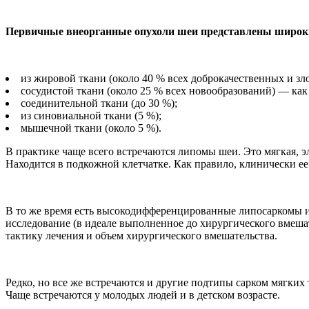
Первичные внеорганные опухоли шеи представлены широк
из жировой ткани (около 40 % всех доброкачественных и зл
сосудистой ткани (около 25 % всех новообразований) — как 
соединительной ткани (до 30 %);
из синовиальной ткани (5 %);
мышечной ткани (около 5 %).
В практике чаще всего встречаются липомы шеи. Это мягкая, э
Находится в подкожной клетчатке. Как правило, клинически ее
В то же время есть высокодифференцированные липосаркомы и
исследование (в идеале выполненное до хирургического вмеша
тактику лечения и объем хирургического вмешательства.
Редко, но все же встречаются и другие подтипы сарком мягких 
Чаще встречаются у молодых людей и в детском возрасте.