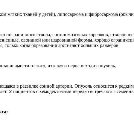
ом мягких тканей у детей), липосаркома и фибросаркома (обычн
го пограничного ствола, спинномозговых корешков, стволов ше
олезненные, овоидной или шаровидной формы, хорошо ограничен
, только когда образования достигают больших размеров.
зависимости от того, из какого нерва исходит опухоль.
щаяся в развилке сонной артерии. Опухоль относится к редким 
лет. У пациентов с хемодектомами нередко встречаются семейны
кса: