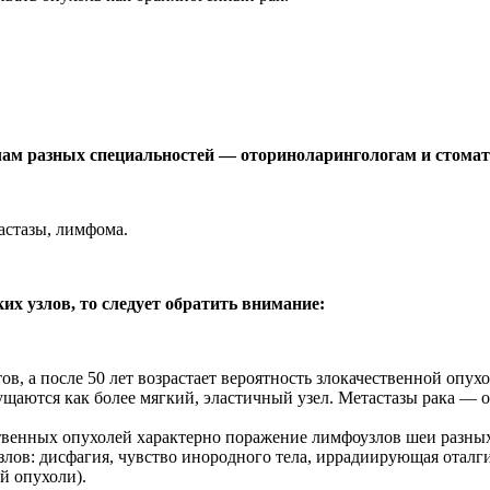
чам разных специальностей — оториноларингологам и стомат
астазы, лимфома.
х узлов, то следует обратить внимание:
в, а после 50 лет возрастает вероятность злокачественной опухо
аются как более мягкий, эластичный узел. Метастазы рака — о
твенных опухолей характерно поражение лимфоузлов шеи разных
ов: дисфагия, чувство инородного тела, иррадиирующая оталги
й опухоли).