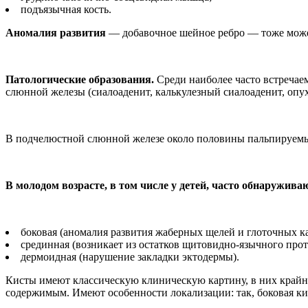
подъязычная кость.
Аномалия развития
— добавочное шейное ребро — тоже может 
Патологические образования.
Среди наиболее часто встречае
слюнной железы (сиалоаденит, калькулезный сиалоаденит, опу
В подчелюстной слюнной железе около половины пальпируемых
В молодом возрасте, в том числе у детей, часто обнаружива
боковая (аномалия развития жаберных щелей и глоточных к
срединная (возникает из остатков щитовидно-язычного прот
дермоидная (нарушение закладки эктодермы).
Кисты имеют классическую клиническую картину, в них крайн
содержимым. Имеют особенности локализации: так, боковая кис