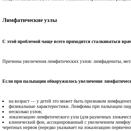
Лимфатические узлы
С этой проблемой чаще всего приходится сталкиваться вра
Причины увеличения лимфатических узлов: лимфадениты, мет
Если при пальпации обнаружилось увеличение лимфатически
на возраст — у детей это может быть признаком лимфаденито
физикальные характеристики. Лимфомы при пальпации ощущ
несколько узлов;
локализацию лимфатического узла (для различных злокачес
клинический фон, ассоциированный с увеличением лимфоузл
черепных нервов (нередко указывает на локализацию первично