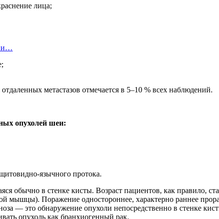
краснение лица;
ции…
;
 отдаленных метастазов отмечается в 5–10 % всех наблюдений.
ных опухолей шеи:
щитовидно-язычного протока.
яся обычно в стенке кисты. Возраст пациентов, как правило, ст
ой мышцы). Поражение одностороннее, характерно раннее прор
ноза — это обнаружение опухоли непосредственно в стенке кист
ивать опухоль как бранхиогенный рак.