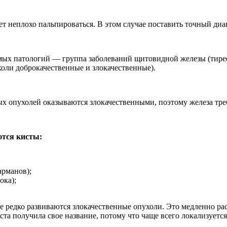
неплохо пальпироваться. В этом случае поставить точный диаг
мых патологий — группа заболеваний щитовидной железы (тирео
холи доброкачественные и злокачественные).
 опухолей оказываются злокачественными, поэтому железа треб
ются кисты:
арманов);
ока);
е редко развиваются злокачественные опухоли. Это медленно р
та получила свое название, потому что чаще всего локализуется