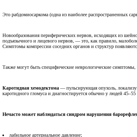
Это рабдомиосаркома (одна из наиболее распространенных сарк
Новообразования периферических нервов, исходящих из шейно
подъязычного и лицевого нервов, — это, как правило, малоб
Симптомы компрессии соседних органов и структур появляются
Также могут быть специфические неврологические симптомы, в 
Каротидная хемодектома
— пульсирующая опухоль, локализую
каротидного гломуса и диагностируется обычно у людей 45–55 
Нечасто может наблюдаться синдром нарушения барорефле
лабильное артериальное давление;