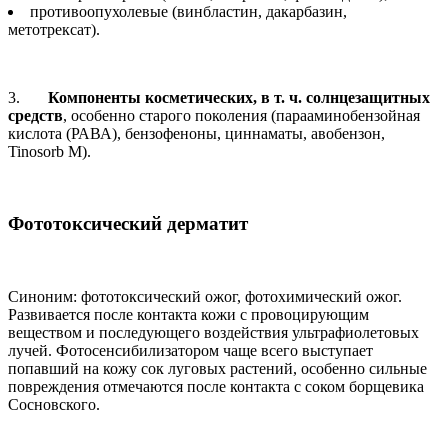
противоопухолевые (винбластин, дакарбазин,
метотрексат).
3.
Компоненты косметических, в т. ч. солнцезащитных
средств
, особенно старого поколения (парааминобензойная
кислота (РАВА), бензофеноны, циннаматы, авобензон,
Tinosorb M).
Фототоксический дерматит
Синоним: фототоксический ожог, фотохимический ожог.
Развивается после контакта кожи с провоцирующим
веществом и последующего воздействия ультрафиолетовых
лучей. Фотосенсибилизатором чаще всего выступает
попавший на кожу сок луговых растений, особенно сильные
повреждения отмечаются после контакта с соком борщевика
Сосновского.