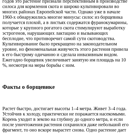
годов это растение признали перспективным в производстве
силоса для кормления скота и широко культивировали во
многих районах Европейской части. Однако уже в начале
1960-х обнаружились многие минусы: силос из борщевика
получается плохой, а в листьях содержатся фуранокумарины,
которые у крупного рогатого скота стимулируют выработку
эстрогенов, нарушающих лактацию и вызывающих
бесплодие, что противоречит самой сути скотоводства.
Культивирование было прекращено на законодательном
уровне, но феноменальная живучесть этого растения привела
к его быстрому одичанию и сделала инвазивным видом.
Ежегодно борщевик увеличивает занятую им площадь на 10
%, несмотря на меры борьбы с ним.
Факты о борщевике
Растет быстро, достигает высоты 1–4 метра. Живет 3–4 года.
Устойчив к холоду, практически не поражается насекомыми.
Корень уходит в землю на глубину до одного метра, и если
после уничтожения растения сохранился даже небольшой его
фрагмент, то оно вскоре вырастет снова. Одно растение дает