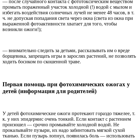
— после случайного контакта с фототоксическим веществом
промыть пораженный участок холодной (!) водой с мылом и
избегать воздействия солнечных лучей не менее 48 часов, в т.
ч. не допуская попадания света через окна (света из окна при
выраженной фотоактивности хватает для того, чтобы
возникли ожоги!);
— внимательно следить за детьми, рассказывать им о вреде
борщевика, запрещать игры в зарослях растений, не позволять
ходить босиком по скошенной траве.
Первая помощь при фотохимических ожогах у
детей (информация для родителей)
У детей фотохимические ожоги протекают гораздо тяжелее, т.
к. у них эпидермис очень тонкий. Если контакт с растением
произошел — срочно промывайте холодной водой. Не
прокалывайте пузыри, их надо забинтовать мягкой сухой
тканью. Если пузырь лопнул, появилась боль — использовать