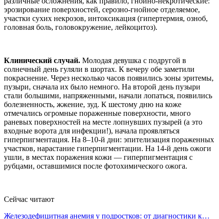
различные осложнения, как правило, гнойно-некротические:
эрозирование поверхностей, серозно-гнойное отделяемое,
участки сухих некрозов, интоксикация (гипертермия, озноб,
головная боль, головокружение, лейкоцитоз).
Клинический случай.
Молодая девушка с подругой в
солнечный день гуляли в шортах. К вечеру обе заметили
покраснение. Через несколько часов появились зоны эритемы,
пузыри, сначала их было немного. На второй день пузыри
стали большими, напряженными, начали лопаться, появились
болезненность, жжение, зуд. К шестому дню на коже
отмечались огромные пораженные поверхности, много
раневых поверхностей на месте лопнувших пузырей (а это
входные ворота для инфекции!), начала проявляться
гиперпигментация. На 8–10-й дни: эпителизация пораженных
участков, нарастание гиперпигментации. На 14-й день ожоги
ушли, в местах поражения кожи — гиперпигментация с
рубцами, оставшимися после фотохимического ожога.
Сейчас читают
Железодефицитная анемия у подростков: от диагностики к…