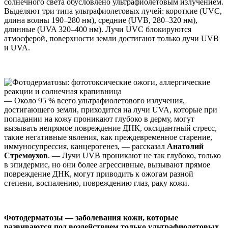
солнечного света обусловлено ультрафиолетовым излучением.
Выделяют три типа ультрафиолетовых лучей: короткие (UVC,
длина волны 190–280 нм), средние (UVB, 280–320 нм),
длинные (UVA 320–400 нм). Лучи UVC блокируются
атмосферой, поверхности земли достигают только лучи UVB
и UVA.
— Около 95 % всего ультрафиолетового излучения,
достигающего земли, приходится на лучи UVA, которые при
попадании на кожу проникают глубоко в дерму, могут
вызывать непрямое повреждение ДНК, оксидантный стресс,
такие негативные явления, как преждевременное старение,
иммуносупрессия, канцерогенез, — рассказал
Анатолий
Стремоухов
. — Лучи UVB проникают не так глубоко, только
в эпидермис, но они более агрессивные, вызывают прямое
повреждение ДНК, могут приводить к ожогам разной
степени, воспалению, повреждению глаз, раку кожи.
Фотодерматозы — заболевания кожи, которые
развиваются под воздействием только ультрафиолетовых