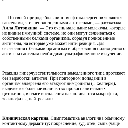
— По своей природе большинство фотоаллергенов являются
гаптенами, т. е. неполноценными антигенами, — рассказала
Алла Литовкина
. — Это очень маленькие молекулы, которые
не видны иммунной системе, но они могут связываться с
собственными белками организма, образуя полноценные
антигены, на которые уже может идти реакция. Для
связывания с белками организма и образования полноценного
антигена гаптенам необходимо ультрафиолетовое излучение.
Реакция гиперчувствительности замедленного типа протекает
без выработки антител! При повторном попадании в
организм аллергена его атакуют лимфоциты (Т-хелперы),
выделяется большое количество провоспалительных
цитокинов, в очаге воспаления накапливаются макрофаги,
эозинофилы, нейтрофилы.
Клиническая картина.
Симптоматика аналогична обычному
контактному дерматиту: покраснение, зуд, отек, сыпь (чаще