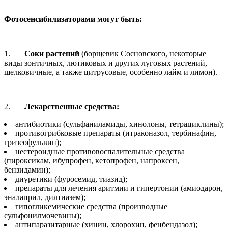
Фотосенсибилизаторами могут быть:
1.
Соки растений
(борщевик Сосновского, некоторые
виды зонтичных, лютиковых и других луговых растений,
шелковичные, а также цитрусовые, особенно лайм и лимон).
2.
Лекарственные средства:
антибиотики (сульфаниламиды, хинолоны, тетрациклины);
противогрибковые препараты (итраконазол, тербинафин,
гризеофульвин);
нестероидные противовоспалительные средства
(пироксикам, ибупрофен, кетопрофен, напроксен,
бензидамин);
диуретики (фуросемид, тиазид);
препараты для лечения аритмии и гипертонии (амиодарон,
эналаприл, дилтиазем);
гипогликемические средства (производные
сульфонилмочевины);
антипаразитарные (хинин, хлорохин, фенбендазол);