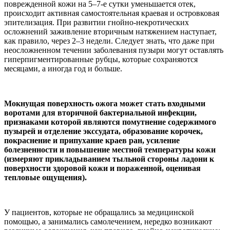
поврежденной кожи на 5–7-е сутки уменьшается отек,
происходит активная самостоятельная краевая и островковая
эпителизация. При развитии гнойно-некротических
осложнений заживление вторичным натяжением наступает,
как правило, через 2–3 недели. Следует знать, что даже при
неосложненном течении заболевания пузыри могут оставлять
гиперпигментированные рубцы, которые сохраняются
месяцами, а иногда год и больше.
Мокнущая поверхность ожога может стать входными
воротами для вторичной бактериальной инфекции,
признаками которой являются помутнение содержимого
пузырей и отделение экссудата, образование корочек,
покраснение и припухание краев ран, усиление
болезненности и повышение местной температуры кожи
(измеряют прикладыванием тыльной стороны ладони к
поверхности здоровой кожи и пораженной, оценивая
тепловые ощущения).
У пациентов, которые не обращались за медицинской
помощью, а занимались самолечением, нередко возникают