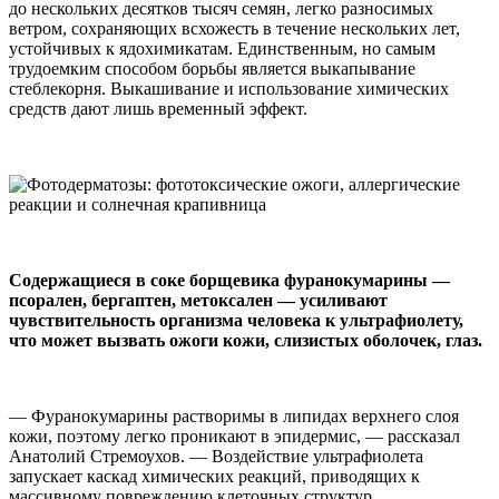
до нескольких десятков тысяч семян, легко разносимых
ветром, сохраняющих всхожесть в течение нескольких лет,
устойчивых к ядохимикатам. Единственным, но самым
трудоемким способом борьбы является выкапывание
стеблекорня. Выкашивание и использование химических
средств дают лишь временный эффект.
Содержащиеся в соке борщевика фуранокумарины —
псорален, бергаптен, метоксален — усиливают
чувствительность организма человека к ультрафиолету,
что может вызвать ожоги кожи, слизистых оболочек, глаз.
— Фуранокумарины растворимы в липидах верхнего слоя
кожи, поэтому легко проникают в эпидермис, — рассказал
Анатолий Стремоухов. — Воздействие ультрафиолета
запускает каскад химических реакций, приводящих к
массивному повреждению клеточных структур.