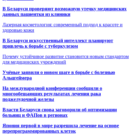
В Беларуси проверяют возможную утечку медицинских
данных пациентки из клиники
Лазерная косметология: современный подход к красоте и
здоровью кожи
В Беларуси искусственный интеллект планируют
привлечь к борьбе с туберкулезом
Почему устойчивое развитие становится новым стандартом
для медицинских учреждений
Учёные заявили о новом шаге в борьбе с болезнью
Альцгеймера
На международной конференции сообщили о
многообещающих результатах лечения рака
поджелудочной железы
Власти Беларуси снова заговорили об оптимизации
больниц и ФАПов в регионах
Япония первой в мире разрешила лечение на основе
перепрограммированных клеток