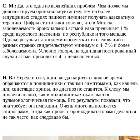
С. М.:
Да, это одна из важнейших проблем. Чем позже мы
диагностируем бронхиальную астму, тем на более
запущенных стадиях пациент начинает получать адекватную
терапию. Цифры статистики говорят, что в Минске
заболеваемость бронхиальной астмой едва превышает 1 %
среди взрослого населения, по республике и того меньше.
Однако результаты эпидемиологических исследований в
разных странах свидетельствуют минимум о 4–7 % и более
заболеваемости. Условно говоря, на один диагностированный
случай астмы приходится 4–5 невыявленных.
И. В.:
Нередки ситуации, когда пациенты долгое время
обращаются в поликлиники с такими симптомами, как кашель
или свистящие хрипы, но диагноз не ставится. К слову, мы
провели анализ, как в поликлиниках оказывается
пульмонологическая помощь. Его результаты показали, что
она требует оптимизации. Очень много выполняется
спирограмм, тогда как пробы с бронходилататорами делаются
не так часто, как следовало бы.