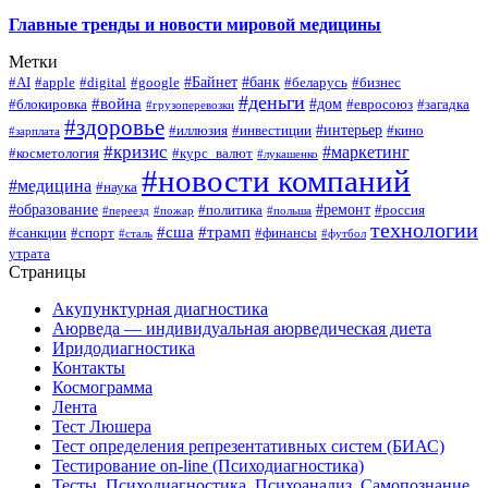
Главные тренды и новости мировой медицины
Метки
#Байнет
#банк
#AI
#apple
#digital
#google
#беларусь
#бизнес
#деньги
#война
#дом
#блокировка
#евросоюз
#загадка
#грузоперевозки
#здоровье
#интерьер
#иллюзия
#инвестиции
#кино
#зарплата
#кризис
#маркетинг
#косметология
#курс_валют
#лукашенко
#новости компаний
#медицина
#наука
#образование
#ремонт
#политика
#россия
#переезд
#пожар
#польша
технологии
#сша
#трамп
#санкции
#спорт
#финансы
#сталь
#футбол
утрата
Страницы
Акупунктурная диагностика
Аюрведа — индивидуальная аюрведическая диета
Иридодиагностика
Контакты
Космограмма
Лента
Тест Люшера
Тест определения репрезентативных систем (БИАС)
Тестирование on-line (Психодиагностика)
Тесты, Психодиагностика, Психоанализ, Самопознание,