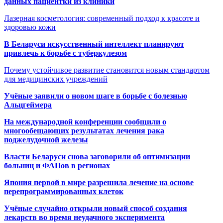
данных пациентки из клиники
Лазерная косметология: современный подход к красоте и
здоровью кожи
В Беларуси искусственный интеллект планируют
привлечь к борьбе с туберкулезом
Почему устойчивое развитие становится новым стандартом
для медицинских учреждений
Учёные заявили о новом шаге в борьбе с болезнью
Альцгеймера
На международной конференции сообщили о
многообещающих результатах лечения рака
поджелудочной железы
Власти Беларуси снова заговорили об оптимизации
больниц и ФАПов в регионах
Япония первой в мире разрешила лечение на основе
перепрограммированных клеток
Учёные случайно открыли новый способ создания
лекарств во время неудачного эксперимента