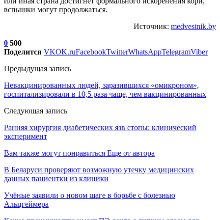
или иная страна достигнет формального искоренения кори,
вспышки могут продолжаться.
Источник:
medvestnik.by
0
500
Поделится
VK
OK.ru
Facebook
Twitter
WhatsApp
Telegram
Viber
Предыдущая запись
Невакцинированных людей, заразившихся «омикроном»,
госпитализировали в 10,5 раза чаще, чем вакцинированных
Следующая запись
Ранняя хирургия диабетических язв стопы: клинический
эксперимент
Вам также могут понравиться
Еще от автора
В Беларуси проверяют возможную утечку медицинских
данных пациентки из клиники
Учёные заявили о новом шаге в борьбе с болезнью
Альцгеймера