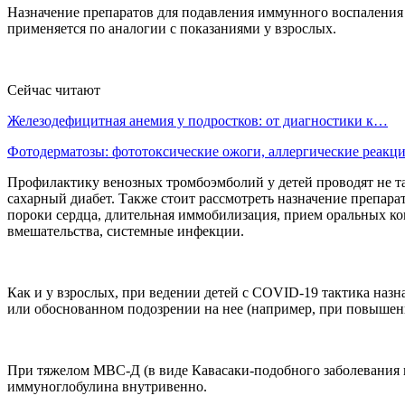
Назначение препаратов для подавления иммунного воспаления 
применяется по аналогии с показаниями у взрослых.
Сейчас читают
Железодефицитная анемия у подростков: от диагностики к…
Фотодерматозы: фототоксические ожоги, аллергические реак
Профилактику венозных тромбоэмболий у детей проводят не т
сахарный диабет. Также стоит рассмотреть назначение препар
пороки сердца, длительная иммобилизация, прием оральных ко
вмешательства, системные инфекции.
Как и у взрослых, при ведении детей с COVID-19 тактика наз
или обоснованном подозрении на нее (например, при повышен
При тяжелом МВС-Д (в виде Кавасаки-подобного заболевания 
иммуноглобулина внутривенно.