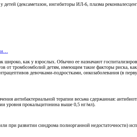
у детей (дексаметазон, ингибиторы ИЛ-6, плазма реконвалесцен
ции…
ак широко, как у взрослых. Обычно ее назначают госпитализи
атов от тромбоэмболий детям, имеющим такие факторы риска, к
нтрацептивов девочками-подростками, онкозаболевания (в перв
начения антибактериальной терапии весьма сдержанная: антибио
ии уровня прокальцитонина выше 0,5 нг/мл).
или при развитии синдрома полиорганной недостаточности) исп