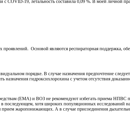
ми с COVID-19, летальность составила 0,09 %. В моей личной п
х проявлений. Основой являются респираторная поддержка, обе
видуальном порядке. В случае назначения предпочтение следует
ть назначения гидроксихлорохина с учетом отсутствия доказанн
средствам (EMA) и ВОЗ не рекомендуют избегать приема НПВС 
 в последующем, хотя широких популяционных исследований на 
тся прием жаропонижающих. А в случае присоединения дыхательн