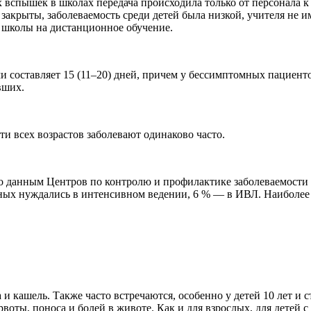
 вспышек в школах передача происходила только от персонала к п
закрыты, заболеваемость среди детей была низкой, учителя не 
 школы на дистанционное обучение.
составляет 15 (11–20) дней, причем у бессимптомных пациентов
вших.
ти всех возрастов заболевают одинаково часто.
По данным Центров по контролю и профилактике заболеваемости
ных нуждались в интенсивном ведении, 6 % — в ИВЛ. Наиболее ч
и кашель. Также часто встречаются, особенно у детей 10 лет и 
ты, поноса и болей в животе. Как и для взрослых, для детей с