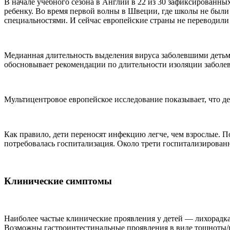
В начале учебного сезона в Англии в 22 из 30 зафиксированных
ребенку. Во время первой волны в Швеции, где школы не были 
специальностями. И сейчас европейские страны не переводили
Медианная длительность выделения вируса заболевшими детьми 
обосновывает рекомендации по длительности изоляции заболе
Мультицентровое европейское исследование показывает, что де
Как правило, дети переносят инфекцию легче, чем взрослые. 
потребовалась госпитализация. Около трети госпитализирован
Клинические симптомы
Наиболее частые клинические проявления у детей — лихорадка 
Возможны гастроинтестинальные проявления в виде тошноты/рво