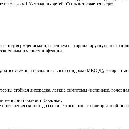
ше и только у 1 % младших детей. Сыпь встречается редко.
ия с подтверждением/подозрением на коронавирусную инфекцию
осложненным течением инфекции.
ультисистемный воспалительный синдром (МВС-Д), который мож
ктерны стойкая лихорадка, легкие симптомы (например, головна
ли неполной болезни Кавасаки;
 проявления (вплоть до септического шока с полиорганной не