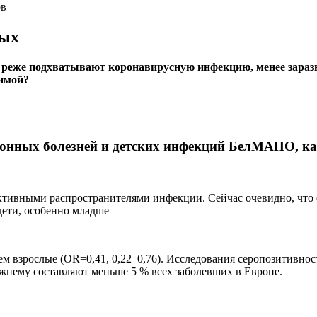
ов
ных
 реже подхватывают коронавирусную инфекцию, менее заразны
зимой?
онных болезней и детских инфекций БелМАПО, кан
активными распространителями инфекции. Сейчас очевидно, что
дети, особенно младше
, чем взрослые (OR=0,41, 0,22–0,76). Исследования серопозитив
ежнему составляют меньше 5 % всех заболевших в Европе.