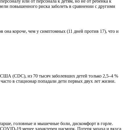
ерсоналу или от персонала к детям, но не от ребенка к
имели повышенного риска заболеть в сравнении с другими
 она короче, чем у симптомных (11 дней против 17), что и
 США (CDC), из 70 тысяч заболевших детей только 2,5–4 %
асто в стационар попадали дети первых двух лет жизни.
старше, головные и мышечные боли, дискомфорт в горле.
 COVID-19 менее характерен насморк. Потеря запаха и вкуса