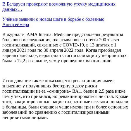
В Беларуси проверяют возможную утечку медицинских
данных…
Учёные заявили о новом шаге в борьбе с болезнью
Альцгеймера
В журнале JAMA Internal Medicine представлены результаты
большого исследования, охватывающего почти 200 тысяч
госпитализаций, связанных с COVID-19, в 13 штатах с 1
января 2021 года по 30 апреля 2022 года. Когда преобладал
вариант «дельта», вероятность госпитализации у непривитых
была в 12,2 раза выше, чем у прошедших вакцинацию.
Исследование также показало, что ревакцинация имеет
значение: у получивших бустерную дозу риски
госпитализации из-за «омикрона» ВА.1 были в 2,5 раза ниже,
чем у тех, кто привился, но ревакцинироваться не стал. Кроме
того, вакцинированные пациенты, которые все-таки попадали
в больницы, были старше и чаще имели три и более основных
заболеваний по сравнению с госпитализированными
непривитыми лицами.