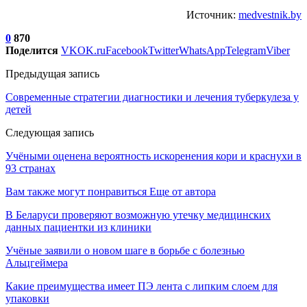
Источник:
medvestnik.by
0
870
Поделится
VK
OK.ru
Facebook
Twitter
WhatsApp
Telegram
Viber
Предыдущая запись
Современные стратегии диагностики и лечения туберкулеза у
детей
Следующая запись
Учёными оценена вероятность искоренения кори и краснухи в
93 странах
Вам также могут понравиться
Еще от автора
В Беларуси проверяют возможную утечку медицинских
данных пациентки из клиники
Учёные заявили о новом шаге в борьбе с болезнью
Альцгеймера
Какие преимущества имеет ПЭ лента с липким слоем для
упаковки