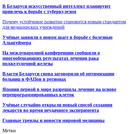
В Беларуси искусственный интеллект планируют
привлечь к борьбе с туберкулезом
Почему устойчивое развитие становится новым стандартом
для медицинских учреждений
Учёные заявили о новом шаге в борьбе с болезнью
Альцгеймера
На международной конференции сообщили о
многообещающих результатах лечения рака
поджелудочной железы
Власти Беларуси снова заговорили об оптимизации
больниц и ФАПов в регионах
Япония первой в мире разрешила лечение на основе
перепрограммированных клеток
Учёные случайно открыли новый способ создания
лекарств во время неудачного эксперимента
Главные тренды и новости мировой медицины
Метки