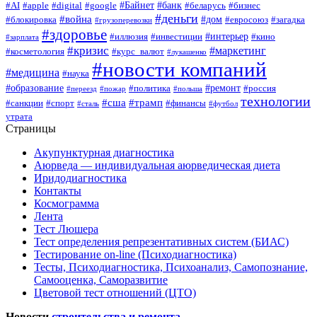
#Байнет
#банк
#AI
#apple
#digital
#google
#беларусь
#бизнес
#деньги
#война
#дом
#блокировка
#евросоюз
#загадка
#грузоперевозки
#здоровье
#интерьер
#иллюзия
#инвестиции
#кино
#зарплата
#кризис
#маркетинг
#косметология
#курс_валют
#лукашенко
#новости компаний
#медицина
#наука
#образование
#ремонт
#политика
#россия
#переезд
#пожар
#польша
технологии
#сша
#трамп
#санкции
#спорт
#финансы
#сталь
#футбол
утрата
Страницы
Акупунктурная диагностика
Аюрведа — индивидуальная аюрведическая диета
Иридодиагностика
Контакты
Космограмма
Лента
Тест Люшера
Тест определения репрезентативных систем (БИАС)
Тестирование on-line (Психодиагностика)
Тесты, Психодиагностика, Психоанализ, Самопознание,
Самооценка, Саморазвитие
Цветовой тест отношений (ЦТО)
Новости
строительства и ремонта
.