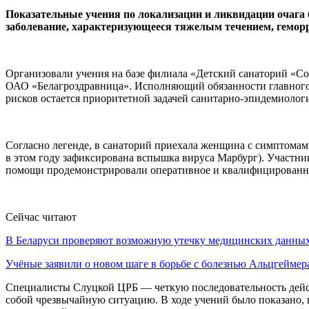
Показательные учения по локализации и ликвидации очага 
заболевание, характеризующееся тяжелым течением, гемор
Организовали учения на базе филиала «Детский санаторий «
ОАО «Белагроздравница». Исполняющий обязанности главного 
рисков остается приоритетной задачей санитарно-эпидемиоло
Согласно легенде, в санаторий приехала женщина с симптомам
в этом году зафиксирована вспышка вируса Марбург). Участн
помощи продемонстрировали оперативное и квалифицированно
Сейчас читают
В Беларуси проверяют возможную утечку медицинских данн
Учёные заявили о новом шаге в борьбе с болезнью Альцгеймер
Специалисты Слуцкой ЦРБ — четкую последовательность дейст
собой чрезвычайную ситуацию. В ходе учений было показано, 