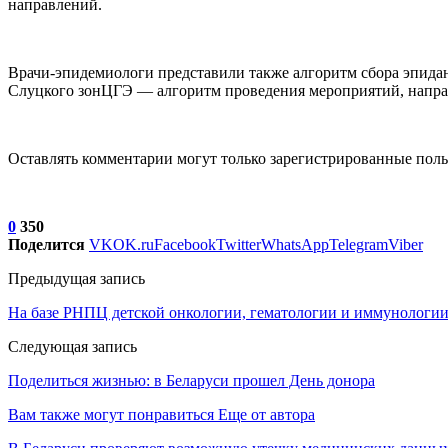
направлений.
Врачи-эпидемиологи представили также алгоритм сбора эпидан
Слуцкого зонЦГЭ — алгоритм проведения мероприятий, напра
Оставлять комментарии могут только зарегистрированные поль
0
350
Поделится
VK
OK.ru
Facebook
Twitter
WhatsApp
Telegram
Viber
Предыдущая запись
На базе РНПЦ детской онкологии, гематологии и иммунологии
Следующая запись
Поделиться жизнью: в Беларуси прошел День донора
Вам также могут понравиться
Еще от автора