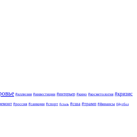
ровье
#кризис
#интерьер
#иллюзия
#инвестиции
#кино
#косметология
#сша
#трамп
ремонт
#россия
#санкции
#спорт
#финансы
#сталь
#футбол