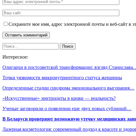
Сохраните мое имя, адрес электронной почты и веб-сайт в э
Интересное:
Олигархи в постсоветской трансформации: взгляд Станислава
Точки уязвимости микронутриентного статуса женщины
Определенные стадии синдрома эмоционального выгорания…
«Искусственные» эритроциты в крови — реальность?
Ученые заговорили о появлении еще двух новых сублиний…
В Беларуси проверяют возможную утечку медицинских дан
Лазерная косметология: современный подход к красоте и здор