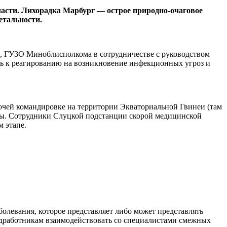
асти. Лихорадка Марбург — острое природно-очаговое
етальности.
, ГУЗО Миноблисполкома в сотрудничестве с руководством
ь к реагированию на возникновение инфекционных угроз и
бочей командировке на территории Экваториальной Гвинеи (там
еры. Сотрудники Слуцкой подстанции скорой медицинской
 этапе.
левания, которое представляет либо может представлять
медработникам взаимодействовать со специалистами смежных