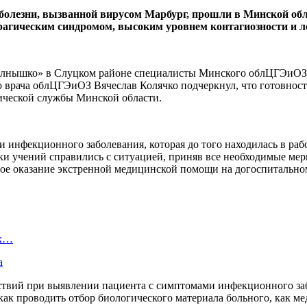
болезни, вызванной вирусом Марбург, прошли в Минской обл
рагическим синдромом, высоким уровнем контагиозности и л
Солнышко» в Слуцком районе специалисты Минского облЦГЭиОЗ
врача облЦГЭиОЗ Вячеслав Колячко подчеркнул, что готовност
гической службы Минской области.
и инфекционного заболевания, которая до того находилась в ра
ики учений справились с ситуацией, приняв все необходимые м
е оказание экстренной медицинской помощи на догоспитальном
ых…
а
вий при выявлении пациента с симптомами инфекционного забо
как проводить отбор биологического материала больного, как 