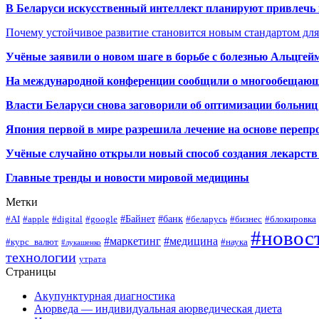
В Беларуси искусственный интеллект планируют привлечь к
Почему устойчивое развитие становится новым стандартом дл
Учёные заявили о новом шаге в борьбе с болезнью Альцгей
На международной конференции сообщили о многообещающи
Власти Беларуси снова заговорили об оптимизации больниц
Япония первой в мире разрешила лечение на основе переп
Учёные случайно открыли новый способ создания лекарств 
Главные тренды и новости мировой медицины
Метки
#Байнет
#банк
#AI
#apple
#digital
#google
#беларусь
#бизнес
#блокировка
#новос
#маркетинг
#медицина
#курс_валют
#наука
#лукашенко
технологии
утрата
Страницы
Акупунктурная диагностика
Аюрведа — индивидуальная аюрведическая диета