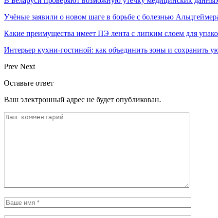
В Беларуси проверяют возможную утечку медицинских данных
Учёные заявили о новом шаге в борьбе с болезнью Альцгеймер
Какие преимущества имеет ПЭ лента с липким слоем для упак
Интерьер кухни-гостиной: как объединить зоны и сохранить у
Prev
Next
Оставьте ответ
Ваш электронный адрес не будет опубликован.