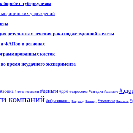
 борьбе с туберкулезом
я медицинских учреждений
мера
х результатах лечения рака поджелудочной железы
 и ФАПов в регионах
рограммированных клеток
во время неудачного эксперимента
#здо
#деньги
#война
#дом
#евросоюз
#загадка
#грузоперевозки
#зарплата
ти компаний
#образование
#
#политика
#переезд
#пожар
#польша