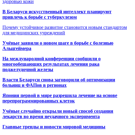
здоровью кожи
В Беларуси искусственный интеллект планируют
привлечь к борьбе с туберкулезом
Почему устойчивое развитие становится новым стандартом
для медицинских учреждений
Учёные заявили о новом шаге в борьбе с болезнью
Альцгеймера
На международной конференции сообщили о
многообещающих результатах лечения рака
поджелудочной железы
Власти Беларуси снова заговорили об оптимизации
больниц и ФАПов в регионах
Япония первой в мире разрешила лечение на основе
перепрограммированных клеток
Учёные случайно открыли новый способ создания
лекарств во время неудачного эксперимента
Главные тренды и новости мировой медицины