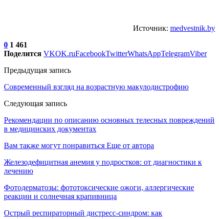
Источник:
medvestnik.by
0
1 461
Поделится
VK
OK.ru
Facebook
Twitter
WhatsApp
Telegram
Viber
Предыдущая запись
Современный взгляд на возрастную макулодистрофию
Следующая запись
Рекомендации по описанию основных телесных повреждений
в медицинских документах
Вам также могут понравиться
Еще от автора
Железодефицитная анемия у подростков: от диагностики к
лечению
Фотодерматозы: фототоксические ожоги, аллергические
реакции и солнечная крапивница
Острый респираторный дистресс-синдром: как