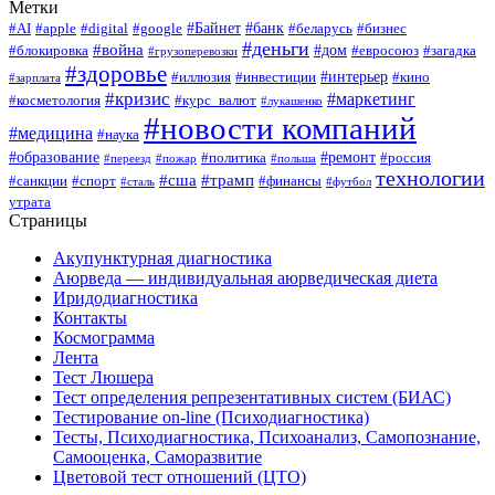
Метки
#Байнет
#банк
#AI
#apple
#digital
#google
#беларусь
#бизнес
#деньги
#война
#дом
#блокировка
#евросоюз
#загадка
#грузоперевозки
#здоровье
#интерьер
#иллюзия
#инвестиции
#кино
#зарплата
#кризис
#маркетинг
#косметология
#курс_валют
#лукашенко
#новости компаний
#медицина
#наука
#образование
#ремонт
#политика
#россия
#переезд
#пожар
#польша
технологии
#сша
#трамп
#санкции
#спорт
#финансы
#сталь
#футбол
утрата
Страницы
Акупунктурная диагностика
Аюрведа — индивидуальная аюрведическая диета
Иридодиагностика
Контакты
Космограмма
Лента
Тест Люшера
Тест определения репрезентативных систем (БИАС)
Тестирование on-line (Психодиагностика)
Тесты, Психодиагностика, Психоанализ, Самопознание,
Самооценка, Саморазвитие
Цветовой тест отношений (ЦТО)