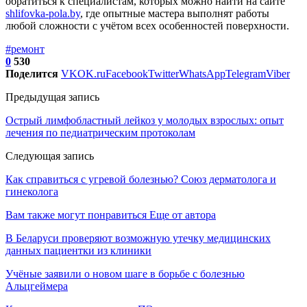
обратиться к специалистам, которых можно найти на сайте
shlifovka-pola.by
, где опытные мастера выполнят работы
любой сложности с учётом всех особенностей поверхности.
#ремонт
0
530
Поделится
VK
OK.ru
Facebook
Twitter
WhatsApp
Telegram
Viber
Предыдущая запись
Острый лимфобластный лейкоз у молодых взрослых: опыт
лечения по педиатрическим протоколам
Следующая запись
Как справиться с угревой болезнью? Союз дерматолога и
гинеколога
Вам также могут понравиться
Еще от автора
В Беларуси проверяют возможную утечку медицинских
данных пациентки из клиники
Учёные заявили о новом шаге в борьбе с болезнью
Альцгеймера