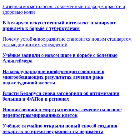
Лазерная косметология: современный подход к красоте и
здоровью кожи
В Беларуси искусственный интеллект планируют
привлечь к борьбе с туберкулезом
Почему устойчивое развитие становится новым стандартом
для медицинских учреждений
Учёные заявили о новом шаге в борьбе с болезнью
Альцгеймера
На международной конференции сообщили о
многообещающих результатах лечения рака
поджелудочной железы
Власти Беларуси снова заговорили об оптимизации
больниц и ФАПов в регионах
Япония первой в мире разрешила лечение на основе
перепрограммированных клеток
Учёные случайно открыли новый способ создания
лекарств во время неудачного эксперимента