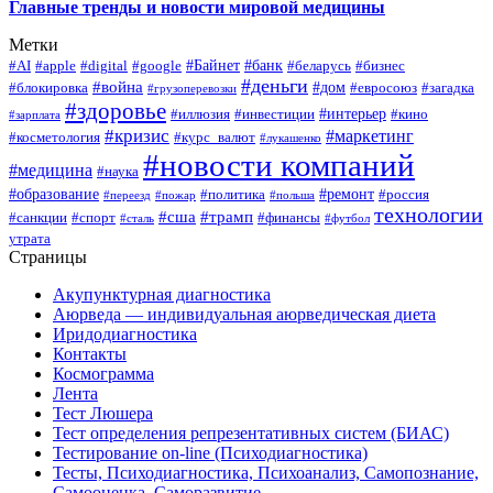
Главные тренды и новости мировой медицины
Метки
#Байнет
#банк
#AI
#apple
#digital
#google
#беларусь
#бизнес
#деньги
#война
#дом
#блокировка
#евросоюз
#загадка
#грузоперевозки
#здоровье
#интерьер
#иллюзия
#инвестиции
#кино
#зарплата
#кризис
#маркетинг
#косметология
#курс_валют
#лукашенко
#новости компаний
#медицина
#наука
#образование
#ремонт
#политика
#россия
#переезд
#пожар
#польша
технологии
#сша
#трамп
#санкции
#спорт
#финансы
#сталь
#футбол
утрата
Страницы
Акупунктурная диагностика
Аюрведа — индивидуальная аюрведическая диета
Иридодиагностика
Контакты
Космограмма
Лента
Тест Люшера
Тест определения репрезентативных систем (БИАС)
Тестирование on-line (Психодиагностика)
Тесты, Психодиагностика, Психоанализ, Самопознание,
Самооценка, Саморазвитие