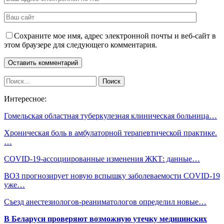
Сохраните мое имя, адрес электронной почты и веб-сайт в
этом браузере для следующего комментария.
Интересное:
Гомельская областная туберкулезная клиническая больница…
Хроническая боль в амбулаторной терапевтической практике.
…
COVID-19-ассоциированные изменения ЖКТ: данные…
ВОЗ прогнозирует новую вспышку заболеваемости COVID-19
уже…
Съезд анестезиологов-реаниматологов определил новые…
В Беларуси проверяют возможную утечку медицинских