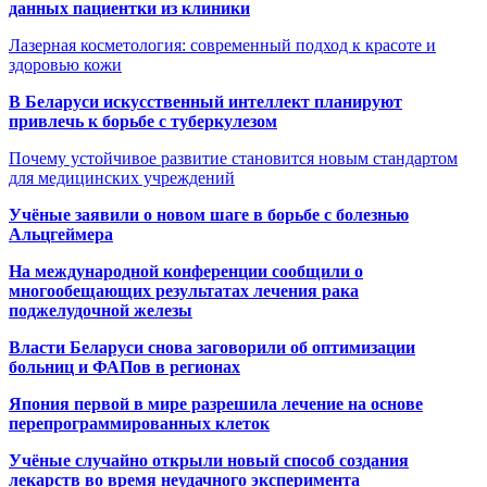
данных пациентки из клиники
Лазерная косметология: современный подход к красоте и
здоровью кожи
В Беларуси искусственный интеллект планируют
привлечь к борьбе с туберкулезом
Почему устойчивое развитие становится новым стандартом
для медицинских учреждений
Учёные заявили о новом шаге в борьбе с болезнью
Альцгеймера
На международной конференции сообщили о
многообещающих результатах лечения рака
поджелудочной железы
Власти Беларуси снова заговорили об оптимизации
больниц и ФАПов в регионах
Япония первой в мире разрешила лечение на основе
перепрограммированных клеток
Учёные случайно открыли новый способ создания
лекарств во время неудачного эксперимента