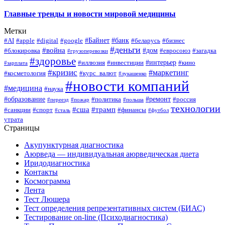
Главные тренды и новости мировой медицины
Метки
#Байнет
#банк
#AI
#apple
#digital
#google
#беларусь
#бизнес
#деньги
#война
#дом
#блокировка
#евросоюз
#загадка
#грузоперевозки
#здоровье
#интерьер
#иллюзия
#инвестиции
#кино
#зарплата
#кризис
#маркетинг
#косметология
#курс_валют
#лукашенко
#новости компаний
#медицина
#наука
#образование
#ремонт
#политика
#россия
#переезд
#пожар
#польша
технологии
#сша
#трамп
#санкции
#спорт
#финансы
#сталь
#футбол
утрата
Страницы
Акупунктурная диагностика
Аюрведа — индивидуальная аюрведическая диета
Иридодиагностика
Контакты
Космограмма
Лента
Тест Люшера
Тест определения репрезентативных систем (БИАС)
Тестирование on-line (Психодиагностика)