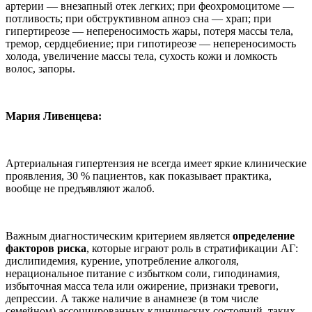
артерии — внезапный отек легких; при феохромоцитоме —
потливость; при обструктивном апноэ сна — храп; при
гипертиреозе — непереносимость жары, потеря массы тела,
тремор, сердцебиение; при гипотиреозе — непереносимость
холода, увеличение массы тела, сухость кожи и ломкость
волос, запоры.
Мария Ливенцева:
Артериальная гипертензия не всегда имеет яркие клинические
проявления, 30 % пациентов, как показывает практика,
вообще не предъявляют жалоб.
Важным диагностическим критерием является
определение
факторов риска
, которые играют роль в стратификации АГ:
дислипидемия, курение, употребление алкоголя,
нерациональное питание с избытком соли, гиподинамия,
избыточная масса тела или ожирение, признаки тревоги,
депрессии. А также наличие в анамнезе (в том числе
семейном) ассоциированных клинических состояний, таких