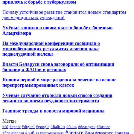
привлечь к борьбе с туберкулезом
Почему устойчивое развитие становится новым стандартом
для медицинских учреждений
Учёные заявили о новом шаге в борьбе с болезнью
Альцгеймера
На международной конференции сообщили о
многообещающих результатах лечения рака
поджелудочной железы
Власти Беларуси снова заговорили об оптимизации
больниц и ФАПов в регионах
Япония первой в мире разрешила лечение на основе
перепрограммированных клеток
Учёные случайно открыли новый способ создания
лекарств во время неудачного эксперимента
Главные тренды и новости мировой медицины
Метки
#Байнет
#банк
#AI
#apple
#digital
#google
#беларусь
#бизнес
#деньги
#война
#дом
#блокировка
#евросоюз
#загадка
#грузоперевозки