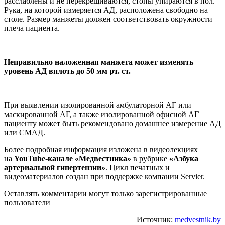
расслаблены и не перекрещиваются, стопы упираются в пол.
Рука, на которой измеряется АД, расположена свободно на
столе. Размер манжеты должен соответствовать окружности
плеча пациента.
Неправильно наложенная манжета может изменять
уровень АД вплоть до 50 мм рт. ст.
При выявлении изолированной амбулаторной АГ или
маскированной АГ, а также изолированной офисной АГ
пациенту может быть рекомендовано домашнее измерение АД
или СМАД.
Более подробная информация изложена в видеолекциях
на
YouTube-канале «Медвестника»
в рубрике
«Азбука
артериальной
гипертензии»
. Цикл печатных и
видеоматериалов создан при поддержке компании Servier.
Оставлять комментарии могут только зарегистрированные
пользователи
Источник:
medvestnik.by