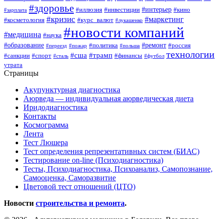
#здоровье
#интерьер
#иллюзия
#инвестиции
#кино
#зарплата
#кризис
#маркетинг
#косметология
#курс_валют
#лукашенко
#новости компаний
#медицина
#наука
#образование
#ремонт
#политика
#россия
#переезд
#пожар
#польша
технологии
#сша
#трамп
#санкции
#спорт
#финансы
#сталь
#футбол
утрата
Страницы
Акупунктурная диагностика
Аюрведа — индивидуальная аюрведическая диета
Иридодиагностика
Контакты
Космограмма
Лента
Тест Люшера
Тест определения репрезентативных систем (БИАС)
Тестирование on-line (Психодиагностика)
Тесты, Психодиагностика, Психоанализ, Самопознание,
Самооценка, Саморазвитие
Цветовой тест отношений (ЦТО)
Новости
строительства и ремонта
.