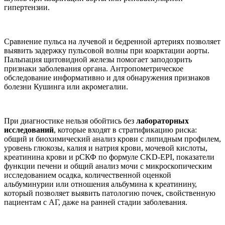
гипертензии.
Сравнение пульса на лучевой и бедренной артериях позволяет
выявить задержку пульсовой волны при коарктации аорты.
Пальпация щитовидной железы помогает заподозрить
признаки заболевания органа. Антропометрическое
обследование информативно и для обнаружения признаков
болезни Кушинга или акромегалии.
При диагностике нельзя обойтись без
лабораторных
исследований
, которые входят в стратификацию риска:
общий и биохимический анализ крови с липидным профилем,
уровень глюкозы, калия и натрия крови, мочевой кислоты,
креатинина крови и рСКФ по формуле СKD-EPI, показатели
функции печени и общий анализ мочи с микроскопическим
исследованием осадка, количественной оценкой
альбуминурии или отношения альбумина к креатинину,
который позволяет выявить патологию почек, свойственную
пациентам с АГ, даже на ранней стадии заболевания.