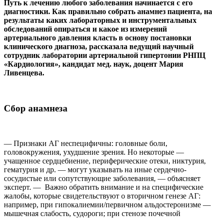
Путь к лечению любого заболевания начинается с его
диагностики. Как правильно собрать анамнез пациента, на
результаты каких лабораторных и инструментальных
обследований опираться и какое из измерений
артериального давления класть в основу постановки
клинического диагноза, рассказала ведущий научный
сотрудник лаборатории артериальной гипертонии РНПЦ
«Кардиология», кандидат мед. наук, доцент Мария
Ливенцева.
Сбор анамнеза
— Признаки АГ неспецифичны: головные боли,
головокружения, ухудшение зрения. Но некоторые —
учащенное сердцебиение, периферические отеки, никтурия,
гематурия и др. — могут указывать на иные сердечно-
сосудистые или сопутствующие заболевания, — объясняет
эксперт. — Важно обратить внимание и на специфические
жалобы, которые свидетельствуют о вторичном генезе АГ:
например, при гипокалиемии/первичном альдостеронизме —
мышечная слабость, судороги; при стенозе почечной