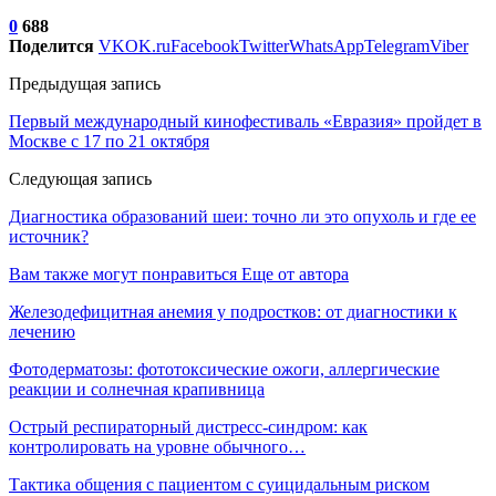
0
688
Поделится
VK
OK.ru
Facebook
Twitter
WhatsApp
Telegram
Viber
Предыдущая запись
Первый международный кинофестиваль «Евразия» пройдет в
Москве с 17 по 21 октября
Следующая запись
Диагностика образований шеи: точно ли это опухоль и где ее
источник?
Вам также могут понравиться
Еще от автора
Железодефицитная анемия у подростков: от диагностики к
лечению
Фотодерматозы: фототоксические ожоги, аллергические
реакции и солнечная крапивница
Острый респираторный дистресс-синдром: как
контролировать на уровне обычного…
Тактика общения с пациентом с суицидальным риском