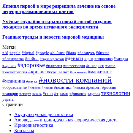
Япония первой в мире разрешила лечение на основе
перепрограммированных клеток
Учёные случайно открыли новый способ создания
лекарств во время неудачного эксперимента
Главные тренды и новости мировой медицины
Метки
#Байнет
#банк
#AI
#apple
#digital
#google
#беларусь
#бизнес
#деньги
#война
#дом
#блокировка
#евросоюз
#загадка
#грузоперевозки
#здоровье
#интерьер
#иллюзия
#инвестиции
#кино
#зарплата
#кризис
#маркетинг
#косметология
#курс_валют
#лукашенко
#новости компаний
#медицина
#наука
#образование
#ремонт
#политика
#россия
#переезд
#пожар
#польша
технологии
#сша
#трамп
#санкции
#спорт
#финансы
#сталь
#футбол
утрата
Страницы
Акупунктурная диагностика
Аюрведа — индивидуальная аюрведическая диета
Иридодиагностика
Контакты