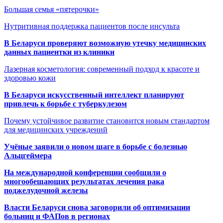
Большая семья «пятерочки»
Нутритивная поддержка пациентов после инсульта
В Беларуси проверяют возможную утечку медицинских
данных пациентки из клиники
Лазерная косметология: современный подход к красоте и
здоровью кожи
В Беларуси искусственный интеллект планируют
привлечь к борьбе с туберкулезом
Почему устойчивое развитие становится новым стандартом
для медицинских учреждений
Учёные заявили о новом шаге в борьбе с болезнью
Альцгеймера
На международной конференции сообщили о
многообещающих результатах лечения рака
поджелудочной железы
Власти Беларуси снова заговорили об оптимизации
больниц и ФАПов в регионах