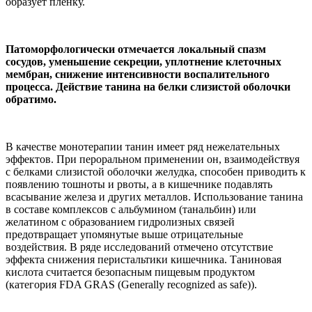
образует пленку.
Патоморфологически отмечается локальный спазм
сосудов, уменьшение секреции, уплотнение клеточных
мембран, снижение интенсивности воспалительного
процесса. Действие танина на белки слизистой оболочки
обратимо.
В качестве монотерапии танин имеет ряд нежелательных
эффектов. При пероральном применении он, взаимодействуя
с белками слизистой оболочки желудка, способен приводить к
появлению тошноты и рвоты, а в кишечнике подавлять
всасывание железа и других металлов. Использование танина
в составе комплексов с альбумином (танальбин) или
желатином с образованием гидролизных связей
предотвращает упомянутые выше отрицательные
воздействия. В ряде исследований отмечено отсутствие
эффекта снижения перистальтики кишечника. Таниновая
кислота считается безопасным пищевым продуктом
(категория FDA GRAS (Generally recognized as safe)).