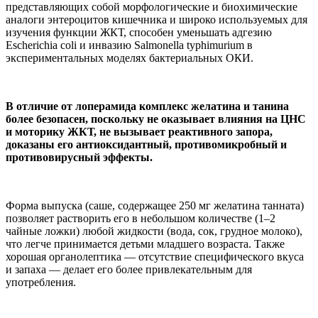
представляющих собой морфологические и биохимические
аналоги энтероцитов кишечника и широко используемых для
изучения функции ЖКТ, способен уменьшать адгезию
Escherichia coli и инвазию Salmonella typhimurium в
экспериментальных моделях бактериальных ОКИ.
В отличие от лоперамида комплекс желатина и танина
более безопасен, поскольку не оказывает влияния на ЦНС
и моторику ЖКТ, не вызывает реактивного запора,
доказаны его антиоксидантный, противомикробный и
противовирусный эффекты.
Форма выпуска (саше, содержащее 250 мг желатина танната)
позволяет растворить его в небольшом количестве (1–2
чайные ложки) любой жидкости (вода, сок, грудное молоко),
что легче принимается детьми младшего возраста. Также
хорошая органолептика — отсутствие специфического вкуса
и запаха — делает его более привлекательным для
употребления.