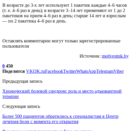
В возрасте до 3-х лет используют 1 пакетик каждые 4–6 часов
(т. е. 4–6 раз в день); в возрасте 3–14 лет применяют от 1 до 2
пакетиков на прием 4–6 раз в день; старше 14 лет и взрослым
— по 2 пакетика 4–6 раз в день.
Оставлять комментарии могут только зарегистрированные
пользователи
Источник:
medvestnik.by
0
450
Поделится
VK
OK.ru
Facebook
Twitter
WhatsApp
Telegram
Viber
Предыдущая запись
Хронический болевой синдром: роль и место адъювантной
терапии
Следующая запись
Более 500 пациентов обратились к специалистам в Центр
лечения боли с момента его открытия