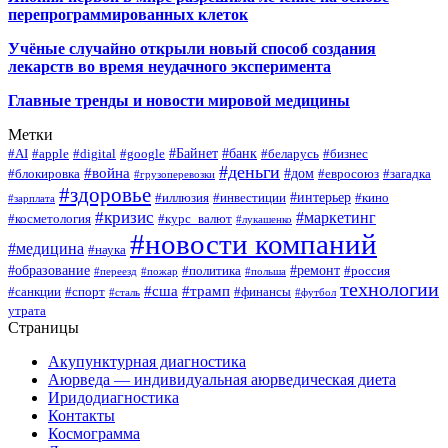
перепрограммированных клеток
Учёные случайно открыли новый способ создания
лекарств во время неудачного эксперимента
Главные тренды и новости мировой медицины
Метки
#Байнет
#банк
#AI
#apple
#digital
#google
#беларусь
#бизнес
#деньги
#война
#дом
#блокировка
#евросоюз
#загадка
#грузоперевозки
#здоровье
#интерьер
#иллюзия
#инвестиции
#кино
#зарплата
#кризис
#маркетинг
#косметология
#курс_валют
#лукашенко
#новости компаний
#медицина
#наука
#образование
#ремонт
#политика
#россия
#переезд
#пожар
#польша
технологии
#сша
#трамп
#санкции
#спорт
#финансы
#сталь
#футбол
утрата
Страницы
Акупунктурная диагностика
Аюрведа — индивидуальная аюрведическая диета
Иридодиагностика
Контакты
Космограмма