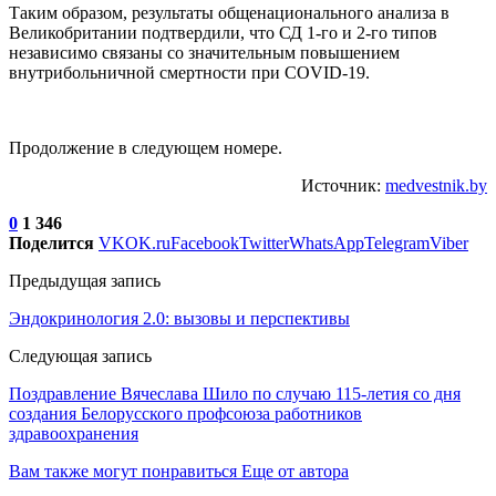
Таким образом, результаты общенационального анализа в
Великобритании подтвердили, что СД 1-го и 2-го типов
независимо связаны со значительным повышением
внутрибольничной смертности при COVID-19.
Продолжение в следующем номере.
Источник:
medvestnik.by
0
1 346
Поделится
VK
OK.ru
Facebook
Twitter
WhatsApp
Telegram
Viber
Предыдущая запись
Эндокринология 2.0: вызовы и перспективы
Следующая запись
Поздравление Вячеслава Шило по случаю 115-летия со дня
создания Белорусского профсоюза работников
здравоохранения
Вам также могут понравиться
Еще от автора