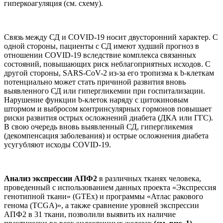
гиперкоагуляция (см. схему).
Связь между СД и COVID-19 носит двусторонний характер. С
одной стороны, пациенты с СД имеют худший прогноз в
отношении COVID-19 вследствие комплекса связанных
состояний, повышающих риск неблагоприятных исходов. С
другой стороны, SARS-CoV-2 из-за его тропизма к b-клеткам
потенциально может стать причиной развития вновь
выявленного СД или гипергликемии при госпитализации.
Нарушение функции b-клеток наряду с цитокиновым
штормом и выбросом контринсулярных гормонов повышает
риски развития острых осложнений диабета (ДКА или ГГС).
В свою очередь вновь выявленный СД, гипергликемия
(декомпенсация заболевания) и острые осложнения диабета
усугубляют исходы COVID-19.
Анализ экспрессии АПФ2
в различных тканях человека,
проведенный с использованием данных проекта «Экспрессия
генотипной ткани» (GTEx) и программы «Атлас ракового
генома (TCGA)», а также сравнение уровней экспрессии
АПФ2 в 31 ткани, позволили выявить их наличие