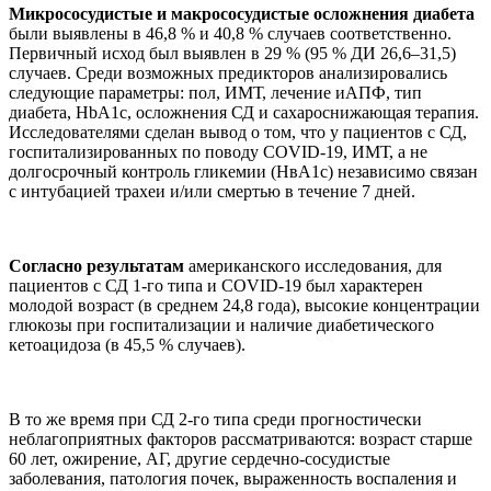
Микрососудистые и макрососудистые осложнения диабета
были выявлены в 46,8 % и 40,8 % случаев соответственно.
Первичный исход был выявлен в 29 % (95 % ДИ 26,6–31,5)
случаев. Среди возможных предикторов анализировались
следующие параметры: пол, ИМТ, лечение иАПФ, тип
диабета, HbA1c, осложнения СД и сахароснижающая терапия.
Исследователями сделан вывод о том, что у пациентов с СД,
госпитализированных по поводу COVID-19, ИМТ, а не
долгосрочный контроль гликемии (НвА1с) независимо связан
с интубацией трахеи и/или смертью в течение 7 дней.
Согласно результатам
американского исследования, для
пациентов с СД 1-го типа и COVID-19 был характерен
молодой возраст (в среднем 24,8 года), высокие концентрации
глюкозы при госпитализации и наличие диабетического
кетоацидоза (в 45,5 % случаев).
В то же время при СД 2-го типа среди прогностически
неблагоприятных факторов рассматриваются: возраст старше
60 лет, ожирение, АГ, другие сердечно-сосудистые
заболевания, патология почек, выраженность воспаления и