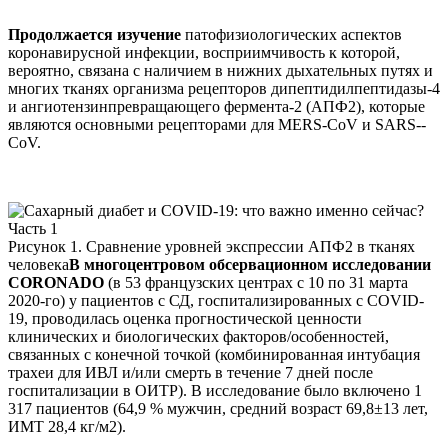
Продолжается изучение
патофизиологических аспектов
коронавирусной инфекции, восприимчивость к которой,
вероятно, связана с наличием в нижних дыхательных путях и
многих тканях организма рецепторов дипептидилпептидазы-4
и ангиотензинпревращающего фермента-2 (АПФ2), которые
являются основными рецепторами для MERS­-CoV и SARS-­
CoV.
Рисунок 1. Сравнение уровней экспрессии АПФ2 в тканях
человека
В многоцентровом обсервационном исследовании
CORONADO
(в 53 французских центрах с 10 по 31 марта
2020-го) у пациентов с СД, госпитализированных c COVID-
19, проводилась оценка прогностической ценности
клинических и биологических факторов/особенностей,
связанных с конечной точкой (комбинированная интубация
трахеи для ИВЛ и/или смерть в течение 7 дней после
госпитализации в ОИТР). В исследование было включено 1
317 пациентов (64,9 % мужчин, средний возраст 69,8±13 лет,
ИМТ 28,4 кг/м2).