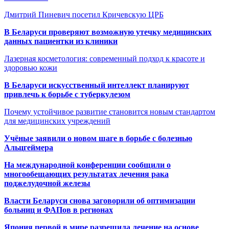
Дмитрий Пиневич посетил Кричевскую ЦРБ
В Беларуси проверяют возможную утечку медицинских
данных пациентки из клиники
Лазерная косметология: современный подход к красоте и
здоровью кожи
В Беларуси искусственный интеллект планируют
привлечь к борьбе с туберкулезом
Почему устойчивое развитие становится новым стандартом
для медицинских учреждений
Учёные заявили о новом шаге в борьбе с болезнью
Альцгеймера
На международной конференции сообщили о
многообещающих результатах лечения рака
поджелудочной железы
Власти Беларуси снова заговорили об оптимизации
больниц и ФАПов в регионах
Япония первой в мире разрешила лечение на основе