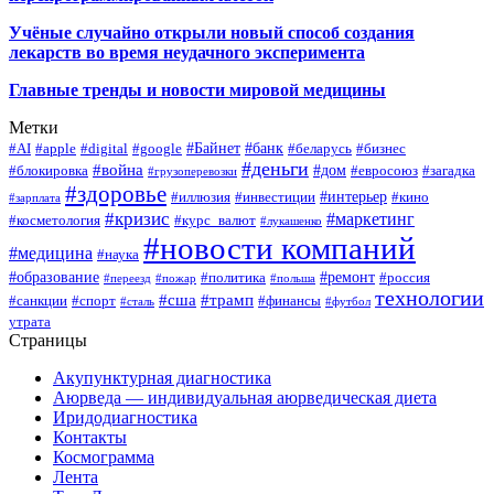
Учёные случайно открыли новый способ создания
лекарств во время неудачного эксперимента
Главные тренды и новости мировой медицины
Метки
#Байнет
#банк
#AI
#apple
#digital
#google
#беларусь
#бизнес
#деньги
#война
#дом
#блокировка
#евросоюз
#загадка
#грузоперевозки
#здоровье
#интерьер
#иллюзия
#инвестиции
#кино
#зарплата
#кризис
#маркетинг
#косметология
#курс_валют
#лукашенко
#новости компаний
#медицина
#наука
#образование
#ремонт
#политика
#россия
#переезд
#пожар
#польша
технологии
#сша
#трамп
#санкции
#спорт
#финансы
#сталь
#футбол
утрата
Страницы
Акупунктурная диагностика
Аюрведа — индивидуальная аюрведическая диета
Иридодиагностика
Контакты
Космограмма
Лента