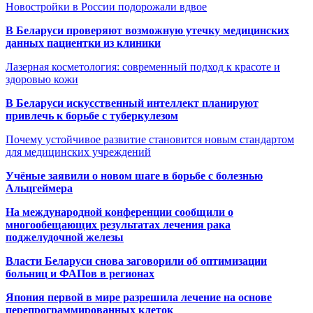
Новостройки в России подорожали вдвое
В Беларуси проверяют возможную утечку медицинских
данных пациентки из клиники
Лазерная косметология: современный подход к красоте и
здоровью кожи
В Беларуси искусственный интеллект планируют
привлечь к борьбе с туберкулезом
Почему устойчивое развитие становится новым стандартом
для медицинских учреждений
Учёные заявили о новом шаге в борьбе с болезнью
Альцгеймера
На международной конференции сообщили о
многообещающих результатах лечения рака
поджелудочной железы
Власти Беларуси снова заговорили об оптимизации
больниц и ФАПов в регионах
Япония первой в мире разрешила лечение на основе
перепрограммированных клеток