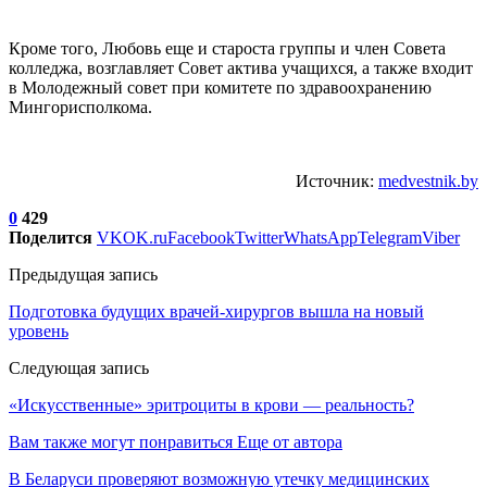
Кроме того, Любовь еще и староста группы и член Совета
колледжа, возглавляет Совет актива учащихся, а также входит
в Молодежный совет при комитете по здравоохранению
Мингорисполкома.
Источник:
medvestnik.by
0
429
Поделится
VK
OK.ru
Facebook
Twitter
WhatsApp
Telegram
Viber
Предыдущая запись
Подготовка будущих врачей-хирургов вышла на новый
уровень
Следующая запись
«Искусственные» эритроциты в крови — реальность?
Вам также могут понравиться
Еще от автора
В Беларуси проверяют возможную утечку медицинских