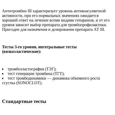
Антитромбин III характеризует уровень антикоагулянтной
активности, при его нормальных значениях ожидается
хороший ответ на лечение всеми видами гепаринов, и от его
уровня зависит выбор препарата для тромбопрофилактики.
Пригоден для назначения и дозирования препарата АТ III.
Тесты 3-го уровня, интегральные тесты
(вязкоэластические):
тромбоэластография (ТЭГ);
тест генерации тромбина (ТГТ);
тест тромбодинамики — динамика объемного роста
сгустка (SONOCLOT).
Стандартные тесты