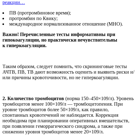
реакции…
ПВ (протромбиновое время);
протромбин по Квику;
международное нормализованное отношение (МНО).
Важно!
Перечисленные тесты информативны при
гипокоагуляции, но практически нечувствительны
к гиперкоагуляции.
Таким образом, следует помнить, что скрининговые тесты
АЧТВ, ПВ, ТВ дают возможность оценить и выявить риски и/
или причины кровоточивости, но не гиперкоагуляции.
2. Количество тромбоцитов
(норма 150–450×109/л). Уровень
тромбоцитов менее 100×109/л — тромбоцитопения. При
уровне тромбоцитов более 50×109/л, как правило,
спонтанных кровотечений не наблюдается. Коррекция
необходима при планировании оперативных вмешательств,
при появлении геморрагического синдрома, а также при
снижении уровня тромбоцитов менее 20×109/л.