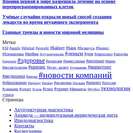
Япония первой в мире разрешила лечение на основе
перепрограммированных клеток
Учёные случайно открыли новый способ создания
лекарств во время неудачного эксперимента
Главные тренды и новости мировой медицины
Метки
#Байнет
#банк
#AI
#apple
#digital
#google
#беларусь
#бизнес
#деньги
#война
#дом
#блокировка
#евросоюз
#загадка
#грузоперевозки
#здоровье
#интерьер
#иллюзия
#инвестиции
#кино
#зарплата
#кризис
#маркетинг
#косметология
#курс_валют
#лукашенко
#новости компаний
#медицина
#наука
#образование
#ремонт
#политика
#россия
#переезд
#пожар
#польша
технологии
#сша
#трамп
#санкции
#спорт
#финансы
#сталь
#футбол
утрата
Страницы
Акупунктурная диагностика
Аюрведа — индивидуальная аюрведическая диета
Иридодиагностика
Контакты
Космограмма