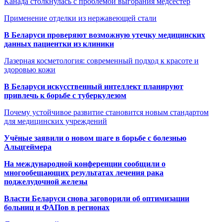
Канада столкнулась с проблемой выгорания медсестер
Применение отделки из нержавеющей стали
В Беларуси проверяют возможную утечку медицинских
данных пациентки из клиники
Лазерная косметология: современный подход к красоте и
здоровью кожи
В Беларуси искусственный интеллект планируют
привлечь к борьбе с туберкулезом
Почему устойчивое развитие становится новым стандартом
для медицинских учреждений
Учёные заявили о новом шаге в борьбе с болезнью
Альцгеймера
На международной конференции сообщили о
многообещающих результатах лечения рака
поджелудочной железы
Власти Беларуси снова заговорили об оптимизации
больниц и ФАПов в регионах