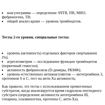
коагулограмма — определение АЧТВ, ПВ, МНО,
фибриногена, ТВ;
общий анализ крови — уровень тромбоцитов.
Тесты 2-го уровня, специальные тесты:
уровень (активность) отдельных факторов свертывания
(%);
агрегатометрия — исследование функции тромбоцитов
(первичный гемостаз);
активность фибринолиза (D-димеры, РКМФ);
уровень естественных антикоагулянтов — антитромбина 3,
протеинов S и C, тест на анти-Ха активность;
Как правило, это тесты с использованием хромогенных
субстратов, когда анализируется время гидролиза пептидного
субстрата (определение активности антитромбина III,
гепарина, плазминогена, протеина С, анти-Ха).