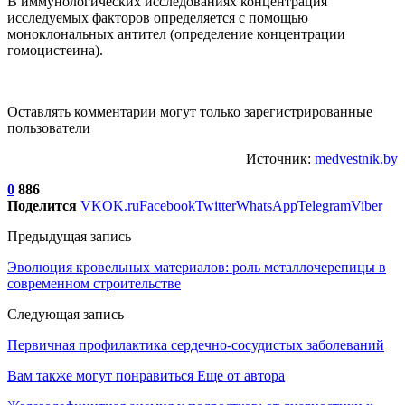
В иммунологических исследованиях концентрация
исследуемых факторов определяется с помощью
моноклональных антител (определение концентрации
гомоцистеина).
Оставлять комментарии могут только зарегистрированные
пользователи
Источник:
medvestnik.by
0
886
Поделится
VK
OK.ru
Facebook
Twitter
WhatsApp
Telegram
Viber
Предыдущая запись
Эволюция кровельных материалов: роль металлочерепицы в
современном строительстве
Следующая запись
Первичная профилактика сердечно-сосудистых заболеваний
Вам также могут понравиться
Еще от автора