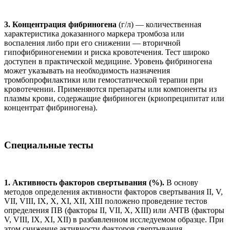
3. Концентрация фибриногена
(г/л) — количественная
характеристика доказанного маркера тромбоза или
воспаления либо при его снижении — вторичной
гипофибриногенемии и риска кровотечения. Тест широко
доступен в практической медицине. Уровень фибриногена
может указывать на необходимость назначения
тромбопрофилактики или гемостатической терапии при
кровотечении. Применяются препараты или компоненты из
плазмы крови, содержащие фибриноген (криопреципитат или
концентрат фибриногена).
Специальные тесты
1. Активность факторов свертывания (%).
В основу
методов определения активности факторов свертывания II, V,
VII, VIII, IX, X, XI, XII, XIII положено проведение тестов
определения ПВ (факторы II, VII, X, XIII) или АЧТВ (факторы
V, VIII, IX, XI, XII) в разбавленном исследуемом образце. При
этом снижение активности факторов свертывания