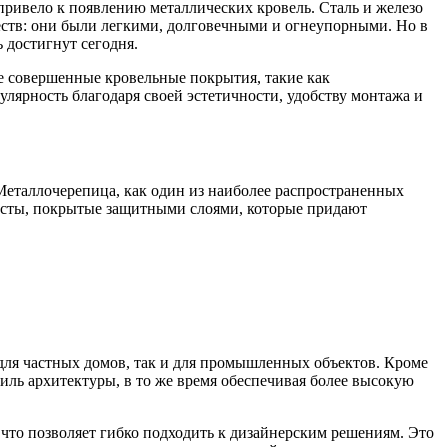
привело к появлению металлических кровель. Сталь и железо
еств: они были легкими, долговечными и огнеупорными. Но в
 достигнут сегодня.
ее совершенные кровельные покрытия, такие как
лярность благодаря своей эстетичности, удобству монтажа и
Металлочерепица, как один из наиболее распространенных
листы, покрытые защитными слоями, которые придают
для частных домов, так и для промышленных объектов. Кроме
иль архитектуры, в то же время обеспечивая более высокую
то позволяет гибко подходить к дизайнерским решениям. Это