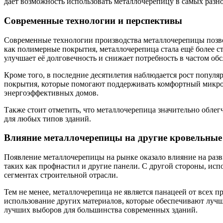
дает возможность использовать металлочерепицу в самых раз
Современные технологии и перспективы
Современные технологии производства металлочерепицы позво
как полимерные покрытия, металлочерепица стала ещё более с
улучшает её долговечность и снижает потребность в частом об
Кроме того, в последние десятилетия наблюдается рост популя
покрытия, которые помогают поддерживать комфортный микрок
энергоэффективных домов.
Также стоит отметить, что металлочерепица значительно облегч
для любых типов зданий.
Влияние металлочерепицы на другие кровельны
Появление металлочерепицы на рынке оказало влияние на разв
таких как профнастил и другие панели. С другой стороны, исп
сегментах строительной отрасли.
Тем не менее, металлочерепица не является панацеей от всех п
использование других материалов, которые обеспечивают лучш
лучших выборов для большинства современных зданий.