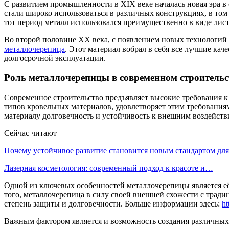
С развитием промышленности в XIX веке началась новая эра в
стали широко использоваться в различных конструкциях, в то
тот период металл использовался преимущественно в виде листо
Во второй половине XX века, с появлением новых технологий 
металлочерепица
. Этот материал вобрал в себя все лучшие ка
долгосрочной эксплуатации.
Роль металлочерепицы в современном строительс
Современное строительство предъявляет высокие требования к
типов кровельных материалов, удовлетворяет этим требовани
материалу долговечность и устойчивость к внешним воздейств
Сейчас читают
Почему устойчивое развитие становится новым стандартом д
Лазерная косметология: современный подход к красоте и…
Одной из ключевых особенностей металлочерепицы является её
того, металлочерепица в силу своей внешней схожести с тради
степень защиты и долговечности. Больше информации здесь:
ht
Важным фактором является и возможность создания различных