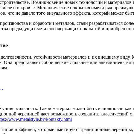
 строительстве. Возникновение новых технологий и материалов 
м числе и в кровле. Металлические покрытия имели ряд преимущ
в, что не давало того визуального эффекта, который может быть
производства и обработки металлов, стали разрабатываться бол
чества предыдущих металлосодержащих покрытий и приобрел попу
тве
 долговечности, устойчивости материалов и их внешнему виду. 
ям. Она представляет собой легкие стальные или алюминиевые 
иям.
ля…
 универсальность. Такой материал может быть использован как 
ционной черепицей дает возможность сохранить классический ст
tps://www.metalstyle.by/kontakty.html
 типов профилей, которые имитируют традиционные черепицы, ч