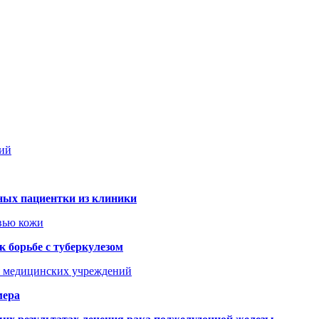
дий
ных пациентки из клиники
овью кожи
 борьбе с туберкулезом
я медицинских учреждений
мера