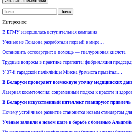
Интересное:
В БГМУ завершилась вступительная кампания
Ученые из Лондона разработали первый в мире…
Остановить остеоартрит: в помощь — гиалуроновая кислота
Трудные вопросы в практике терапевта: фибрилляция предсер
У 37-й гарадской паліклініцы Мінска ўрачыста прывіталі…
В Беларуси проверяют возможную утечку медицинских дан
Лазерная косметология: современный подход к красоте и здор
В Беларуси искусственный интеллект планируют привлечь к
Почему устойчивое развитие становится новым стандартом дл
Учёные заявили о новом шаге в борьбе с болезнью Альцгей