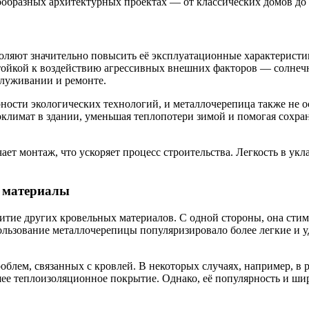
нообразных архитектурных проектах — от классических домов д
ляют значительно повысить её эксплуатационные характеристик
тойкой к воздействию агрессивных внешних факторов — солнечн
служивании и ремонте.
рности экологических технологий, и металлочерепица также не 
лимат в здании, уменьшая теплопотери зимой и помогая сохран
ает монтаж, что ускоряет процесс строительства. Легкость в ук
е материалы
итие других кровельных материалов. С одной стороны, она стим
ользование металлочерепицы популяризировало более легкие и у
роблем, связанных с кровлей. В некоторых случаях, например, в
ее теплоизоляционное покрытие. Однако, её популярность и шир