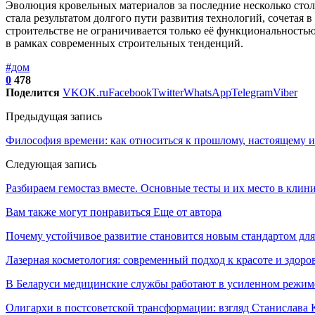
Эволюция кровельных материалов за последние несколько столе
стала результатом долгого пути развития технологий, сочетая 
строительстве не ограничивается только её функциональностью
в рамках современных строительных тенденций.
#дом
0
478
Поделится
VK
OK.ru
Facebook
Twitter
WhatsApp
Telegram
Viber
Предыдущая запись
Философия времени: как относиться к прошлому, настоящему 
Следующая запись
Разбираем гемостаз вместе. Основные тесты и их место в клинич
Вам также могут понравиться
Еще от автора
Почему устойчивое развитие становится новым стандартом дл
Лазерная косметология: современный подход к красоте и здор
В Беларуси медицинские службы работают в усиленном режи
Олигархи в постсоветской трансформации: взгляд Станислава