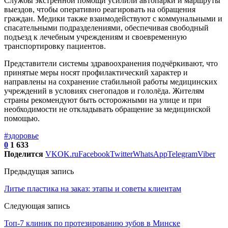
Службы экстренной помощи усилили автопарки и маршруты
выездов, чтобы оперативно реагировать на обращения
граждан. Медики также взаимодействуют с коммунальными и
спасательными подразделениями, обеспечивая свободный
подъезд к лечебным учреждениям и своевременную
транспортировку пациентов.
Представители системы здравоохранения подчёркивают, что
принятые меры носят профилактический характер и
направлены на сохранение стабильной работы медицинских
учреждений в условиях снегопадов и гололёда. Жителям
страны рекомендуют быть осторожными на улице и при
необходимости не откладывать обращение за медицинской
помощью.
#здоровье
0
1 633
Поделится
VK
OK.ru
Facebook
Twitter
WhatsApp
Telegram
Viber
Предыдущая запись
Литье пластика на заказ: этапы и советы клиентам
Следующая запись
Топ-7 клиник по протезированию зубов в Минске