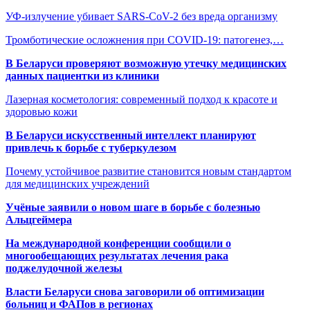
УФ-излучение убивает SARS-CoV-2 без вреда организму
Тромботические осложнения при СOVID-19: патогенез,…
В Беларуси проверяют возможную утечку медицинских
данных пациентки из клиники
Лазерная косметология: современный подход к красоте и
здоровью кожи
В Беларуси искусственный интеллект планируют
привлечь к борьбе с туберкулезом
Почему устойчивое развитие становится новым стандартом
для медицинских учреждений
Учёные заявили о новом шаге в борьбе с болезнью
Альцгеймера
На международной конференции сообщили о
многообещающих результатах лечения рака
поджелудочной железы
Власти Беларуси снова заговорили об оптимизации
больниц и ФАПов в регионах