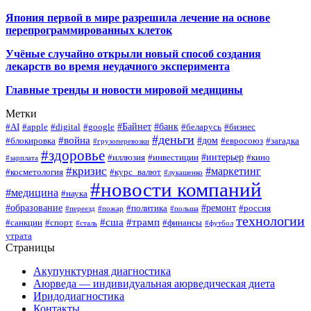
Япония первой в мире разрешила лечение на основе
перепрограммированных клеток
Учёные случайно открыли новый способ создания
лекарств во время неудачного эксперимента
Главные тренды и новости мировой медицины
Метки
#Байнет
#банк
#AI
#apple
#digital
#google
#беларусь
#бизнес
#деньги
#война
#дом
#блокировка
#евросоюз
#загадка
#грузоперевозки
#здоровье
#интерьер
#иллюзия
#инвестиции
#кино
#зарплата
#кризис
#маркетинг
#косметология
#курс_валют
#лукашенко
#новости компаний
#медицина
#наука
#образование
#ремонт
#политика
#россия
#переезд
#пожар
#польша
технологии
#сша
#трамп
#санкции
#спорт
#финансы
#сталь
#футбол
утрата
Страницы
Акупунктурная диагностика
Аюрведа — индивидуальная аюрведическая диета
Иридодиагностика
Контакты