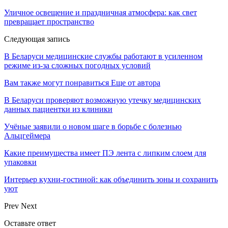
Уличное освещение и праздничная атмосфера: как свет
превращает пространство
Следующая запись
В Беларуси медицинские службы работают в усиленном
режиме из-за сложных погодных условий
Вам также могут понравиться
Еще от автора
В Беларуси проверяют возможную утечку медицинских
данных пациентки из клиники
Учёные заявили о новом шаге в борьбе с болезнью
Альцгеймера
Какие преимущества имеет ПЭ лента с липким слоем для
упаковки
Интерьер кухни-гостиной: как объединить зоны и сохранить
уют
Prev
Next
Оставьте ответ