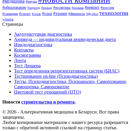
#медицина
#наука
#образование
#ремонт
#политика
#россия
#переезд
#пожар
#польша
технологии
#сша
#трамп
#санкции
#спорт
#финансы
#сталь
#футбол
утрата
Страницы
Акупунктурная диагностика
Аюрведа — индивидуальная аюрведическая диета
Иридодиагностика
Контакты
Космограмма
Лента
Тест Люшера
Тест определения репрезентативных систем (БИАС)
Тестирование on-line (Психодиагностика)
Тесты, Психодиагностика, Психоанализ, Самопознание,
Самооценка, Саморазвитие
Цветовой тест отношений (ЦТО)
Новости
строительства и ремонта
.
© 2026 - Альтернативная медицина в Беларуси. Все права
защищены.
Любое копирование материалов с нашего ресурса разрешается
только с обратной активной ссылкой на страницу статьи.