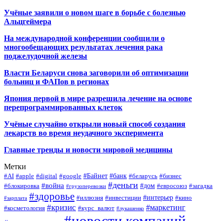
Учёные заявили о новом шаге в борьбе с болезнью
Альцгеймера
На международной конференции сообщили о
многообещающих результатах лечения рака
поджелудочной железы
Власти Беларуси снова заговорили об оптимизации
больниц и ФАПов в регионах
Япония первой в мире разрешила лечение на основе
перепрограммированных клеток
Учёные случайно открыли новый способ создания
лекарств во время неудачного эксперимента
Главные тренды и новости мировой медицины
Метки
#Байнет
#банк
#AI
#apple
#digital
#google
#беларусь
#бизнес
#деньги
#война
#дом
#блокировка
#евросоюз
#загадка
#грузоперевозки
#здоровье
#интерьер
#иллюзия
#инвестиции
#кино
#зарплата
#кризис
#маркетинг
#косметология
#курс_валют
#лукашенко
#новости компаний