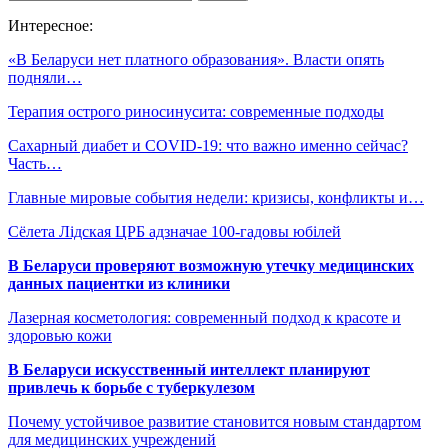
Интересное:
«В Беларуси нет платного образования». Власти опять
подняли…
Терапия острого риносинусита: современные подходы
Сахарный диабет и COVID-19: что важно именно сейчас?
Часть…
Главные мировые события недели: кризисы, конфликты и…
Сёлета Лідская ЦРБ адзначае 100-гадовы юбілей
В Беларуси проверяют возможную утечку медицинских
данных пациентки из клиники
Лазерная косметология: современный подход к красоте и
здоровью кожи
В Беларуси искусственный интеллект планируют
привлечь к борьбе с туберкулезом
Почему устойчивое развитие становится новым стандартом
для медицинских учреждений