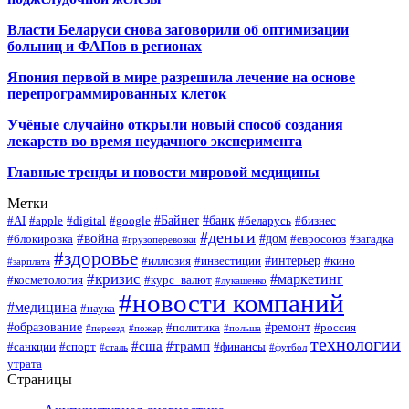
Власти Беларуси снова заговорили об оптимизации
больниц и ФАПов в регионах
Япония первой в мире разрешила лечение на основе
перепрограммированных клеток
Учёные случайно открыли новый способ создания
лекарств во время неудачного эксперимента
Главные тренды и новости мировой медицины
Метки
#Байнет
#банк
#AI
#apple
#digital
#google
#беларусь
#бизнес
#деньги
#война
#дом
#блокировка
#евросоюз
#загадка
#грузоперевозки
#здоровье
#интерьер
#иллюзия
#инвестиции
#кино
#зарплата
#кризис
#маркетинг
#косметология
#курс_валют
#лукашенко
#новости компаний
#медицина
#наука
#образование
#ремонт
#политика
#россия
#переезд
#пожар
#польша
технологии
#сша
#трамп
#санкции
#спорт
#финансы
#сталь
#футбол
утрата
Страницы