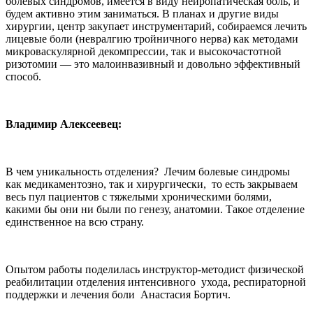
болевых синдромов, имеется в виду нейропатическая боль, и
будем активно этим заниматься. В планах и другие виды
хирургии, центр закупает инструментарий, собираемся лечить
лицевые боли (невралгию тройничного нерва) как методами
микроваскулярной декомпрессии, так и высокочастотной
ризотомии — это малоинвазивный и довольно эффективный
способ.
Владимир Алексеевец:
В чем уникальность отделения? Лечим болевые синдромы
как медикаментозно, так и хирургически, то есть закрываем
весь пул пациентов с тяжелыми хроническими болями,
какими бы они ни были по генезу, анатомии. Такое отделение
единственное на всю страну.
Опытом работы поделилась инструктор-методист физической
реабилитации отделения интенсивного ухода, респираторной
поддержки и лечения боли Анастасия Бортич.