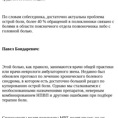
По словам собеседника, достаточно актуальна проблема
острой боли, более 40 % обращений в поликлиники связано с
болями в области поясничного отдела позвоночника либо с
головной болью.
Павел Бондаревич:
Этой болью, как правило, занимаются врачи общей практики
или врачи-неврологи амбулаторного звена. Недавно был
обновлен протокол по лечению хронического болевого
синдрома, в котором есть достаточно большой раздел по
купированию острой боли. Однако мы сталкиваемся с
необоснованными назначениями препаратов, неверным
комбинированием НПВП и другими ошибками при подборе
терапии боли.
Специалисты видят результаты МРТ, видят грыжу, но не