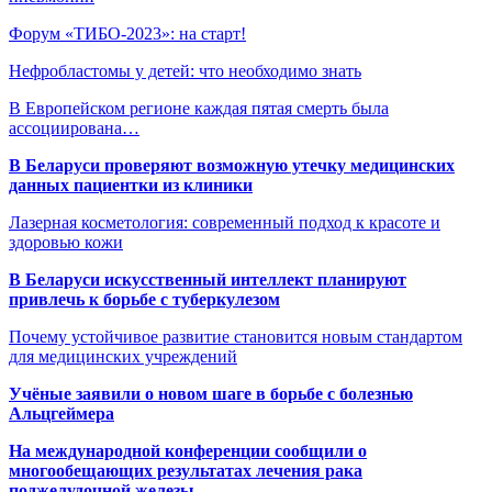
Форум «ТИБО-2023»: на старт!
Нефробластомы у детей: что необходимо знать
В Европейском регионе каждая пятая смерть была
ассоциирована…
В Беларуси проверяют возможную утечку медицинских
данных пациентки из клиники
Лазерная косметология: современный подход к красоте и
здоровью кожи
В Беларуси искусственный интеллект планируют
привлечь к борьбе с туберкулезом
Почему устойчивое развитие становится новым стандартом
для медицинских учреждений
Учёные заявили о новом шаге в борьбе с болезнью
Альцгеймера
На международной конференции сообщили о
многообещающих результатах лечения рака
поджелудочной железы