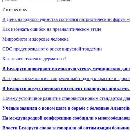
Интересное:
В День народного единства состоялся патриотический форум
Как избежать ошибок на преаналитическом этапе
Микробиота и здоровье человека
CDC предупреждают о риске вирусной тридемии
Как лечить тяжелые дерматозы?
В Беларуси проверяют возможную утечку медицинских дан
Лазерная косметология: современный подход к красоте и здор
В Беларуси искусственный интеллект планируют привлечь к
Почему устойчивое развитие становится новым стандартом дл
Учёные заявили о новом шаге в борьбе с болезнью Альцгей
На международной конференции сообщили о многообещающи
Власти Беларуси снова заговорили об оптимизации больниц