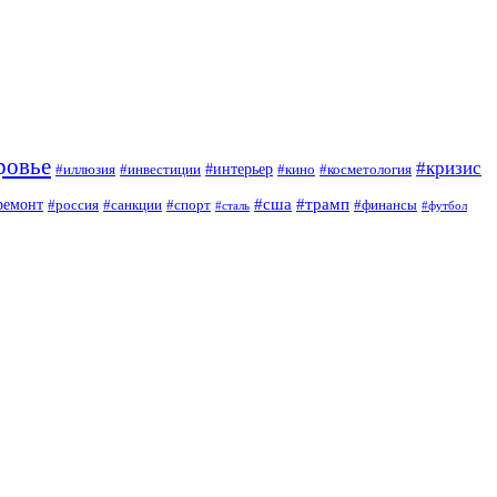
ровье
#кризис
#интерьер
#иллюзия
#инвестиции
#кино
#косметология
#сша
#трамп
ремонт
#россия
#санкции
#спорт
#финансы
#сталь
#футбол