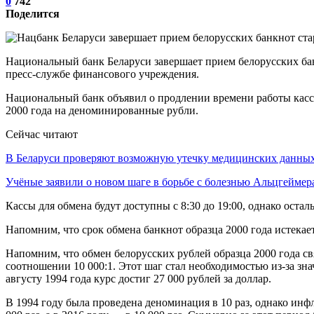
0
742
Поделится
Национальный банк Беларуси завершает прием белорусских бан
пресс-службе финансового учреждения.
Национальный банк объявил о продлении времени работы касс 
2000 года на деноминированные рубли.
Сейчас читают
В Беларуси проверяют возможную утечку медицинских данн
Учёные заявили о новом шаге в борьбе с болезнью Альцгеймер
Кассы для обмена будут доступны с 8:30 до 19:00, однако оста
Напомним, что срок обмена банкнот образца 2000 года истекает
Напомним, что обмен белорусских рублей образца 2000 года св
соотношении 10 000:1. Этот шаг стал необходимостью из-за зн
августу 1994 года курс достиг 27 000 рублей за доллар.
В 1994 году была проведена деноминация в 10 раз, однако инфл