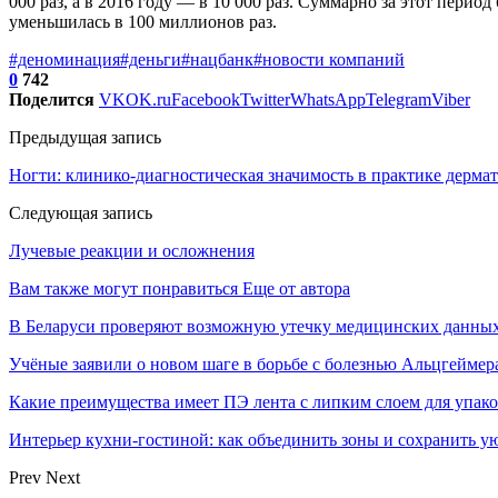
000 раз, а в 2016 году — в 10 000 раз. Суммарно за этот пери
уменьшилась в 100 миллионов раз.
#деноминация
#деньги
#нацбанк
#новости компаний
0
742
Поделится
VK
OK.ru
Facebook
Twitter
WhatsApp
Telegram
Viber
Предыдущая запись
Ногти: клинико-диагностическая значимость в практике дермат
Следующая запись
Лучевые реакции и осложнения
Вам также могут понравиться
Еще от автора
В Беларуси проверяют возможную утечку медицинских данных
Учёные заявили о новом шаге в борьбе с болезнью Альцгеймер
Какие преимущества имеет ПЭ лента с липким слоем для упак
Интерьер кухни-гостиной: как объединить зоны и сохранить у
Prev
Next