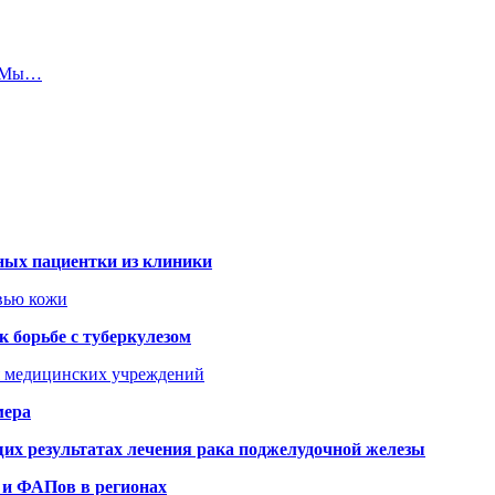
 «Мы…
ных пациентки из клиники
овью кожи
 борьбе с туберкулезом
я медицинских учреждений
мера
х результатах лечения рака поджелудочной железы
 и ФАПов в регионах