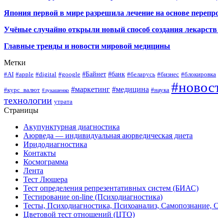
Япония первой в мире разрешила лечение на основе переп
Учёные случайно открыли новый способ создания лекарств 
Главные тренды и новости мировой медицины
Метки
#Байнет
#банк
#AI
#apple
#digital
#google
#беларусь
#бизнес
#блокировка
#новос
#маркетинг
#медицина
#курс_валют
#наука
#лукашенко
технологии
утрата
Страницы
Акупунктурная диагностика
Аюрведа — индивидуальная аюрведическая диета
Иридодиагностика
Контакты
Космограмма
Лента
Тест Люшера
Тест определения репрезентативных систем (БИАС)
Тестирование on-line (Психодиагностика)
Тесты, Психодиагностика, Психоанализ, Самопознание, 
Цветовой тест отношений (ЦТО)