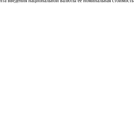
омента введения национальной валюты ее номинальная стоимость