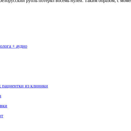
од белорусский рубль потерял восемь нулей. Таким образом, с м
олога + аудио
 пациентки из клиники
а
овки
ют