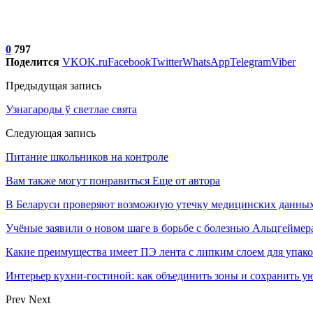
0
797
Поделится
VK
OK.ru
Facebook
Twitter
WhatsApp
Telegram
Viber
Предыдущая запись
Узнагароды ў светлае свята
Следующая запись
Питание школьников на контроле
Вам также могут понравиться
Еще от автора
В Беларуси проверяют возможную утечку медицинских данных
Учёные заявили о новом шаге в борьбе с болезнью Альцгеймер
Какие преимущества имеет ПЭ лента с липким слоем для упак
Интерьер кухни-гостиной: как объединить зоны и сохранить у
Prev
Next