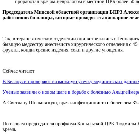
проработал врачом-неврологом в местной ЦРБ более 50 л
Председатель Минской областной организации БПРЗ Алекс
работников больницы, которые проходят стационарное лече
Так, в терапевтическом отделении они встретились с Геннадие
бывшую медсестру-анестезиста хирургического отделения с 4
фрукты, кондитерские изделия, соки и другие угощения.
Сейчас читают
В Беларуси проверяют возможную утечку медицинских данн
Учёные заявили о новом шаге в борьбе с болезнью Альцгеймер
А Светлану Шпаковскую, врача-инфекциониста с более чем 35-
По словам председателя профкома Копыльской ЦРБ Людмилы Лаг
время.