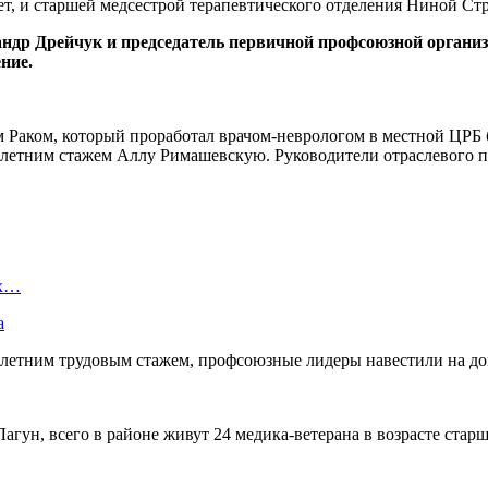
ет, и старшей медсестрой терапевтического отделения Ниной С
андр Дрейчук и председатель первичной профсоюзной орга
ние.
м Раком, который проработал врачом-неврологом в местной ЦРБ 
5-летним стажем Аллу Римашевскую. Руководители отраслевого п
ых…
а
летним трудовым стажем, профсоюзные лидеры навестили на дом
ун, всего в районе живут 24 медика-ветерана в возрасте стар