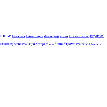
ровье
#кризис
#интерьер
#иллюзия
#инвестиции
#кино
#косметология
#сша
#трамп
ремонт
#россия
#санкции
#спорт
#финансы
#сталь
#футбол