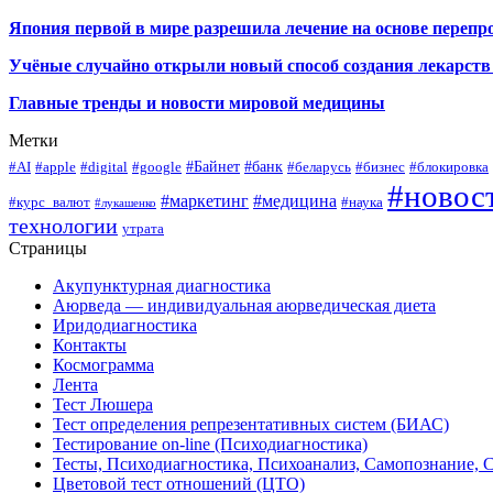
Япония первой в мире разрешила лечение на основе переп
Учёные случайно открыли новый способ создания лекарств 
Главные тренды и новости мировой медицины
Метки
#Байнет
#банк
#AI
#apple
#digital
#google
#беларусь
#бизнес
#блокировка
#новос
#маркетинг
#медицина
#курс_валют
#наука
#лукашенко
технологии
утрата
Страницы
Акупунктурная диагностика
Аюрведа — индивидуальная аюрведическая диета
Иридодиагностика
Контакты
Космограмма
Лента
Тест Люшера
Тест определения репрезентативных систем (БИАС)
Тестирование on-line (Психодиагностика)
Тесты, Психодиагностика, Психоанализ, Самопознание, 
Цветовой тест отношений (ЦТО)