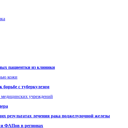
ыка
ных пациентки из клиники
овью кожи
 борьбе с туберкулезом
я медицинских учреждений
мера
х результатах лечения рака поджелудочной железы
 и ФАПов в регионах