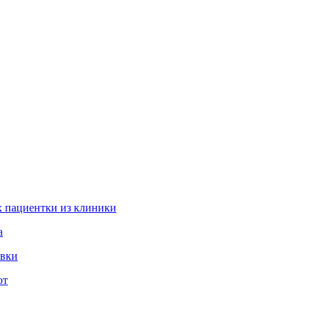
 пациентки из клиники
а
овки
ют