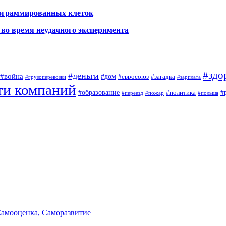
рограммированных клеток
во время неудачного эксперимента
#здо
#деньги
#война
#дом
#евросоюз
#загадка
#грузоперевозки
#зарплата
ти компаний
#образование
#
#политика
#переезд
#пожар
#польша
Самооценка, Саморазвитие