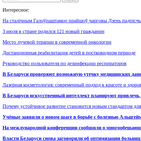
Интересное:
На сталічным Галоўпаштамце прайшоў чарговы Дзень падпісч
3 июля в стране родился 121 новый гражданин
Место лучевой терапии в современной онкологии
Дистанционная реабилитация детей в постковидном периоде
Руководство пользователя по дезинфекции респираторов
В Беларуси проверяют возможную утечку медицинских дан
Лазерная косметология: современный подход к красоте и здор
В Беларуси искусственный интеллект планируют привлечь к
Почему устойчивое развитие становится новым стандартом дл
Учёные заявили о новом шаге в борьбе с болезнью Альцгей
На международной конференции сообщили о многообещающи
Власти Беларуси снова заговорили об оптимизации больниц