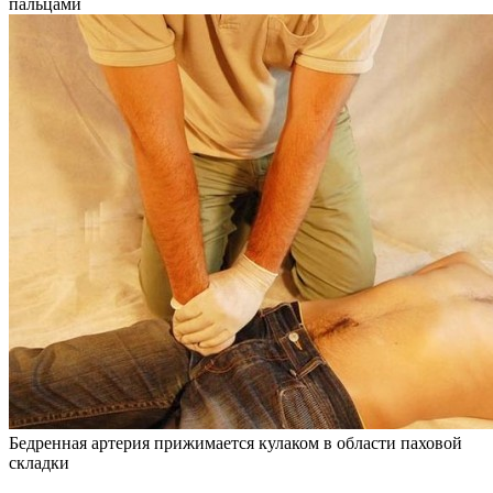
пальцами
Бедренная артерия прижимается кулаком в области паховой
складки