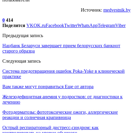
Источник:
medvestnik.by
0
414
Поделится
VK
OK.ru
Facebook
Twitter
WhatsApp
Telegram
Viber
Предыдущая запись
Нацбанк Беларуси завершает прием белорусских банкнот
старого образца
Следующая запись
Система предотвращения ошибок Рokа-Yokе в клинической
практике
Вам также могут понравиться
Еще от автора
Железодефицитная анемия у подростков: от диагностики к
лечению
Фотодерматозы: фототоксические ожоги, аллергические
реакции и солнечная крапивница
Острый респираторный дистресс-синдром: как
контролировать на уровне обычного…