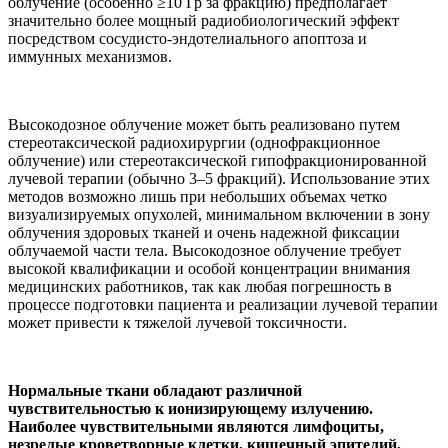
облучение (особенно ≥10 Гр за фракцию) предполагает
значительно более мощный радиобиологический эффект
посредством сосудисто-эндотелиального апоптоза и
иммунных механизмов.
Высокодозное облучение может быть реализовано путем
стереотаксической радиохирургии (однофракционное
облучение) или стереотаксической гипофракционированной
лучевой терапии (обычно 3–5 фракций). Использование этих
методов возможно лишь при небольших объемах четко
визуализируемых опухолей, минимальном включении в зону
облучения здоровых тканей и очень надежной фиксации
облучаемой части тела. Высокодозное облучение требует
высокой квалификации и особой концентрации внимания
медицинских работников, так как любая погрешность в
процессе подготовки пациента и реализации лучевой терапии
может привести к тяжелой лучевой токсичности.
Нормальные ткани обладают различной
чувствительностью к ионизирующему излучению.
Наиболее чувствительными являются лимфоциты,
незрелые кроветворные клетки, кишечный эпителий,