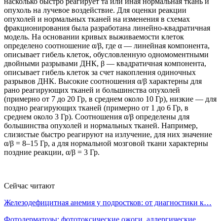
насколько быстро реагирует та или иная нормальная ткань и
опухоль на лучевое воздействие. Для оценки реакции
опухолей и нормальных тканей на изменения в схемах
фракционирования была разработана линейно-квадратичная
модель. На основании кривых выживаемости клеток
определено соотношение α/β, где α — линейная компонента,
описывает гибель клеток, обусловленную одномоментными
двойными разрывами ДНК, β — квадратичная компонента,
описывает гибель клеток за счет накопления одиночных
разрывов ДНК. Высокие соотношения α/β характерны для
рано реагирующих тканей и большинства опухолей
(примерно от 7 до 20 Гр, в среднем около 10 Гр), низкие — для
поздно реагирующих тканей (примерно от 1 до 6 Гр, в
среднем около 3 Гр). Соотношения α/β определены для
большинства опухолей и нормальных тканей. Например,
слизистые быстро реагируют на излучение, для них значение
α/β = 8–15 Гр, а для нормальной мозговой ткани характерны
поздние реакции, α/β = 3 Гр.
Сейчас читают
Железодефицитная анемия у подростков: от диагностики к…
Фотодерматозы: фототоксические ожоги, аллергические