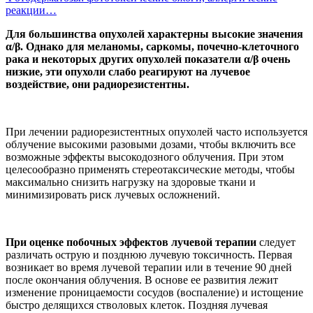
реакции…
Для большинства опухолей характерны высокие значения
α/β. Однако для меланомы, саркомы, почечно-клеточного
рака и некоторых других опухолей показатели α/β очень
низкие, эти опухоли слабо реагируют на лучевое
воздействие, они радиорезистентны.
При лечении радиорезистентных опухолей часто используется
облучение высокими разовыми дозами, чтобы включить все
возможные эффекты высокодозного облучения. При этом
целесообразно применять стереотаксические методы, чтобы
максимально снизить нагрузку на здоровые ткани и
минимизировать риск лучевых осложнений.
При оценке побочных эффектов
лучевой терапии
следует
различать острую и позднюю лучевую токсичность. Первая
возникает во время лучевой терапии или в течение 90 дней
после окончания облучения. В основе ее развития лежит
изменение проницаемости сосудов (воспаление) и истощение
быстро делящихся стволовых клеток. Поздняя лучевая