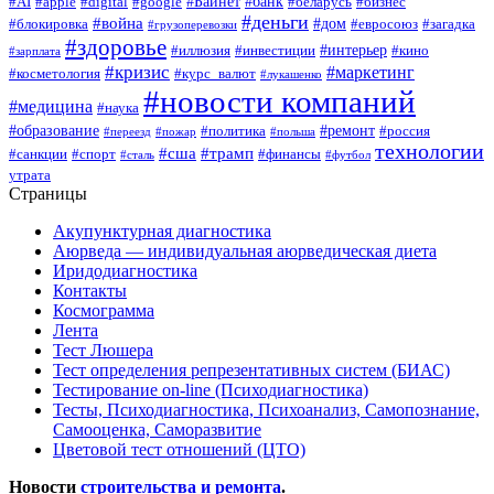
#Байнет
#банк
#AI
#apple
#digital
#google
#беларусь
#бизнес
#деньги
#война
#дом
#блокировка
#евросоюз
#загадка
#грузоперевозки
#здоровье
#интерьер
#иллюзия
#инвестиции
#кино
#зарплата
#кризис
#маркетинг
#косметология
#курс_валют
#лукашенко
#новости компаний
#медицина
#наука
#образование
#ремонт
#политика
#россия
#переезд
#пожар
#польша
технологии
#сша
#трамп
#санкции
#спорт
#финансы
#сталь
#футбол
утрата
Страницы
Акупунктурная диагностика
Аюрведа — индивидуальная аюрведическая диета
Иридодиагностика
Контакты
Космограмма
Лента
Тест Люшера
Тест определения репрезентативных систем (БИАС)
Тестирование on-line (Психодиагностика)
Тесты, Психодиагностика, Психоанализ, Самопознание,
Самооценка, Саморазвитие
Цветовой тест отношений (ЦТО)
Новости
строительства и ремонта
.