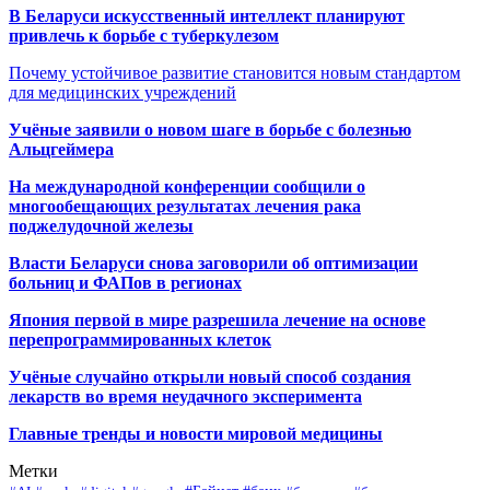
В Беларуси искусственный интеллект планируют
привлечь к борьбе с туберкулезом
Почему устойчивое развитие становится новым стандартом
для медицинских учреждений
Учёные заявили о новом шаге в борьбе с болезнью
Альцгеймера
На международной конференции сообщили о
многообещающих результатах лечения рака
поджелудочной железы
Власти Беларуси снова заговорили об оптимизации
больниц и ФАПов в регионах
Япония первой в мире разрешила лечение на основе
перепрограммированных клеток
Учёные случайно открыли новый способ создания
лекарств во время неудачного эксперимента
Главные тренды и новости мировой медицины
Метки