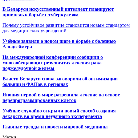
В Беларуси искусственный интеллект планируют
привлечь к борьбе с туберкулезом
Почему устойчивое развитие становится новым стандартом
для медицинских учреждений
Учёные заявили о новом шаге в борьбе с болезнью
Альцгеймера
На международной конференции сообщили о
многообещающих результатах лечения рака
поджелудочной железы
Власти Беларуси снова заговорили об оптимизации
больниц и ФАПов в регионах
Япония первой в мире разрешила лечение на основе
перепрограммированных клеток
Учёные случайно открыли новый способ создания
лекарств во время неудачного эксперимента
Главные тренды и новости мировой медицины
Метки