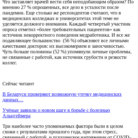
Что заставляет врачей вести себя неподобающим образом? По
мнению 27 % опрошенных, все дело в усталости после
пандемии. Еще столько же респондентов считают, что в
медицинских колледжах и университетах этой теме не
уделяется должного внимания. Каждый четвертый участник
опроса отметил «более требовательных пациентов» как
источник некорректного поведения медработника. И все же
подавляющее большинство (56 %) объясняют все личными
качествами докторов: их высокомерием и заносчивостью.
Чуть больше половины (52 %) упомянули личные проблемы,
не связанные с работой, как источник грубости и резкости
коллег.
Сейчас читают
В Беларуси проверяют возможную утечку медицинских
данных…
Учёные заявили о новом шаге в борьбе с болезнью
Альцгеймера
Три наиболее часто упоминаемых фактора были в целом
схожи с результатами прошлого года, при этом стресс,
связанный с работой, и психическое напряжение от COVID-