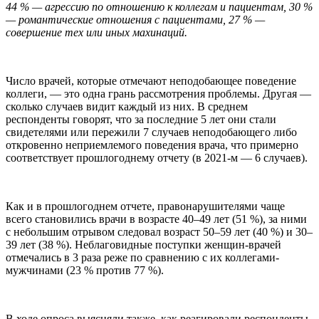
44 % — агрессию по отношению к коллегам и пациентам, 30 %
— романтические отношения с пациентами, 27 % —
совершение тех или иных махинаций.
Число врачей, которые отмечают неподобающее поведение
коллеги, — это одна грань рассмотрения проблемы. Другая —
сколько случаев видит каждый из них. В среднем
респонденты говорят, что за последние 5 лет они стали
свидетелями или пережили 7 случаев неподобающего либо
откровенно неприемлемого поведения врача, что примерно
соответствует прошлогоднему отчету (в 2021-м — 6 случаев).
Как и в прошлогоднем отчете, правонарушителями чаще
всего становились врачи в возрасте 40–49 лет (51 %), за ними
с небольшим отрывом следовал возраст 50–59 лет (40 %) и 30–
39 лет (38 %). Неблаговидные поступки женщин-врачей
отмечались в 3 раза реже по сравнению с их коллегами-
мужчинами (23 % против 77 %).
В ходе опроса выясняли также, как реагировали респонденты