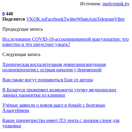
Источник:
medvestnik.by
0
440
Поделится
VK
OK.ru
Facebook
Twitter
WhatsApp
Telegram
Viber
Предыдущая запись
Исследование COVID-19-ассоциированной коагулопатии: что
известно и что предстоит узнать?
Следующая запись
Хроническая воспалительная демиелинизирующая
полиневропатия с острым началом у беременной
Вам также могут понравиться
Еще от автора
В Беларуси проверяют возможную утечку медицинских
данных пациентки из клиники
Учёные заявили о новом шаге в борьбе с болезнью
Альцгеймера
Какие преимущества имеет ПЭ лента с липким слоем для
упаковки