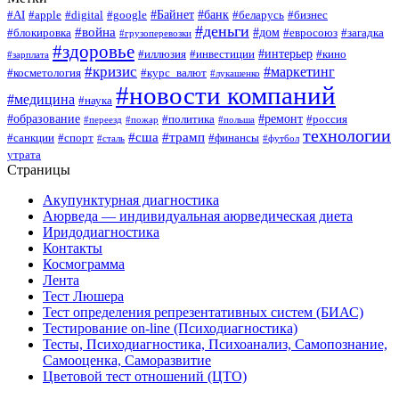
#Байнет
#банк
#AI
#apple
#digital
#google
#беларусь
#бизнес
#деньги
#война
#дом
#блокировка
#евросоюз
#загадка
#грузоперевозки
#здоровье
#интерьер
#иллюзия
#инвестиции
#кино
#зарплата
#кризис
#маркетинг
#косметология
#курс_валют
#лукашенко
#новости компаний
#медицина
#наука
#образование
#ремонт
#политика
#россия
#переезд
#пожар
#польша
технологии
#сша
#трамп
#санкции
#спорт
#финансы
#сталь
#футбол
утрата
Страницы
Акупунктурная диагностика
Аюрведа — индивидуальная аюрведическая диета
Иридодиагностика
Контакты
Космограмма
Лента
Тест Люшера
Тест определения репрезентативных систем (БИАС)
Тестирование on-line (Психодиагностика)
Тесты, Психодиагностика, Психоанализ, Самопознание,
Самооценка, Саморазвитие
Цветовой тест отношений (ЦТО)