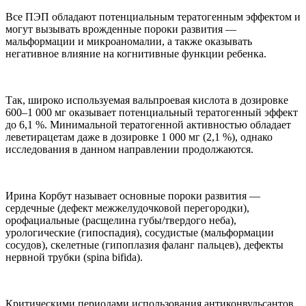
Все ПЭП обладают потенциальным тератогенным эффектом и
могут вызывать врожденные пороки развития —
мальформации и микроаномалии, а также оказывать
негативное влияние на когнитивные функции ребенка.
Так, широко используемая вальпроевая кислота в дозировке
600–1 000 мг оказывает потенциальный тератогенный эффект
до 6,1 %. Минимальной тератогенной активностью обладает
леветирацетам даже в дозировке 1 000 мг (2,1 %), однако
исследования в данном направлении продолжаются.
Ирина Корбут называет основные пороки развития —
сердечные (дефект межжелудочковой перегородки),
орофациальные (расщелина губы/твердого неба),
урологические (гипоспадия), сосудистые (мальформации
сосудов), скелетные (гипоплазия фаланг пальцев), дефекты
нервной трубки (spina bifida).
Критическими периодами использования антиконвульсантов