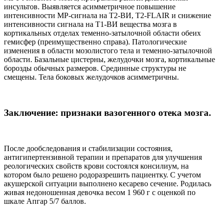
инсультов. Выявляется асимметричное повышение
интенсивности МР-сигнала на Т2-ВИ, Т2-FLAIR и снижение
интенсивности сигнала на Т1-ВИ вещества мозга в
кортикальных отделах теменно-затылочной области обеих
гемисфер (преимущественно справа). Патологические
изменения в области мозолистого тела и теменно-затылочной
области. Базальные цистерны, желудочки мозга, кортикальные
борозды обычных размеров. Срединные структуры не
смещены. Тела боковых желудочков асимметричны.
Заключение: признаки вазогенного отека мозга.
После дообследования и стабилизации состояния,
антигипертензивной терапии и препаратов для улучшения
реологических свойств крови состоялся консилиум, на
котором было решено родоразрешить пациентку. С учетом
акушерской ситуации выполнено кесарево сечение. Родилась
живая недоношенная девочка весом 1 960 г с оценкой по
шкале Апгар 5/7 баллов.