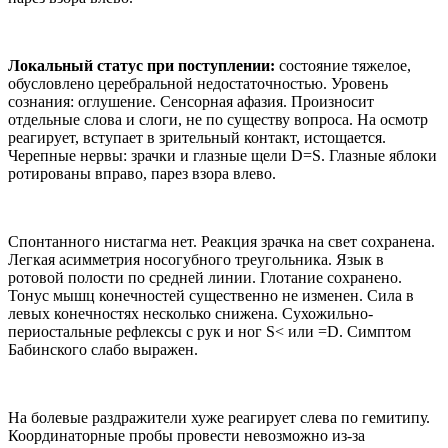
Локальный статус при поступлении:
состояние тяжелое,
обусловлено церебральной недостаточностью. Уровень
сознания: оглушение. Сенсорная афазия. Произносит
отдельные слова и слоги, не по существу вопроса. На осмотр
реагирует, вступает в зрительный контакт, истощается.
Черепные нервы: зрачки и глазные щели D=S. Глазные яблоки
ротированы вправо, парез взора влево.
Спонтанного нистагма нет. Реакция зрачка на свет сохранена.
Легкая асимметрия носогубного треугольника. Язык в
ротовой полости по средней линии. Глотание сохранено.
Тонус мышц конечностей существенно не изменен. Сила в
левых конечностях несколько снижена. Сухожильно-
периостальные рефлексы с рук и ног S< или =D. Симптом
Бабинского слабо выражен.
На болевые раздражители хуже реагирует слева по гемитипу.
Координаторные пробы провести невозможно из-за