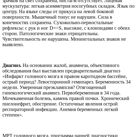
зрачков на свет сохранена, нистагм отсутствует. Лицевая
мускулатура: легкая асимметрия носогубных складок. Язык по
центру. На языке следы от прикуса на левой боковой
поверхности. Мышечный тонус не нарушен. Сила в
конечностях сохранена. Сухожильно-периостальные
рефлексы: с рук и ног D=<S, высокие, с клоноидами с обеих
сторон. Патологические знаки отрицательны.
Чувствительность не нарушена. Менингеальных знаков не
выявлено.
Диагноз.
На основании жалоб, анамнеза, объективного
обследования был выставлен предварительный диагноз
«Инфаркт головного мозга в правом каротидном бассейне,
острый период? Левосторонний гемипарез. Беременность 34
недели. Умеренная преэклампсия? Отягощенный
гинекологический анамнез. Первобеременная в 34 года.
Мочекаменная болезнь, камень правой почки. Хронический
пиелонефрит, обострение. Остаточные явления острой
респираторной инфекции. Анемия беременных легкой
степени».
МРТ головного мозга, программа ранней диагностики