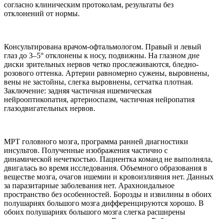
согласно клиническим протоколам, результаты без
отклонений от нормы.
Консультирована врачом-офтальмологом. Правый и левый
глаз до 3–5° отклонены к носу, подвижны. На глазном дне
диски зрительных нервов четко прослеживаются, бледно-
розового оттенка. Артерии равномерно сужены, выровнены,
вены не застойны, слегка выровнены, сетчатка плотная.
Заключение: задняя частичная ишемическая
нейрооптикопатия, артериоспазм, частичная нейропатия
глазодвигательных нервов.
МРТ головного мозга, программа ранней диагностики
инсультов. Полученные изображения частично с
динамической нечеткостью. Пациентка команд не выполняла,
двигалась во время исследования. Объемного образования в
веществе мозга, очагов ишемии и кровоизлияния нет. Данных
за паразитарные заболевания нет. Арахноидальное
пространство без особенностей. Борозды и извилины в обоих
полушариях большого мозга дифференцируются хорошо. В
обоих полушариях большого мозга слегка расширены