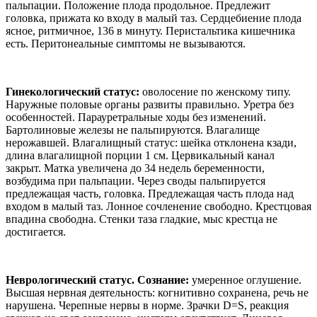
пальпации. Положение плода продольное. Предлежит
головка, прижата ко входу в малый таз. Сердцебиение плода
ясное, ритмичное, 136 в минуту. Перистальтика кишечника
есть. Перитонеальные симптомы не вызываются.
Гинекологический статус:
оволосение по женскому типу.
Наружные половые органы развиты правильно. Уретра без
особенностей. Парауретральные ходы без изменений.
Бартолиновые железы не пальпируются. Влагалище
нерожавшей. Влагалищный статус: шейка отклонена кзади,
длина влагалищной порции 1 см. Цервикальный канал
закрыт. Матка увеличена до 34 недель беременности,
возбудима при пальпации. Через своды пальпируется
предлежащая часть, головка. Предлежащая часть плода над
входом в малый таз. Лонное сочленение свободно. Крестцовая
впадина свободна. Стенки таза гладкие, мыс крестца не
достигается.
Неврологический статус. Сознание:
умеренное оглушение.
Высшая нервная деятельность: когнитивно сохранена, речь не
нарушена. Черепные нервы в норме. Зрачки D=S, реакция