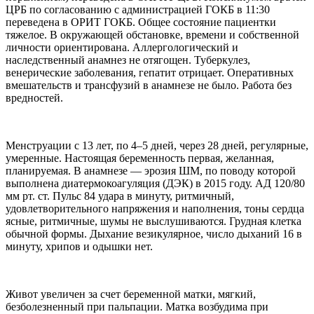
ЦРБ по согласованию с администрацией ГОКБ в 11:30
переведена в ОРИТ ГОКБ. Общее состояние пациентки
тяжелое. В окружающей обстановке, времени и собственной
личности ориентирована. Аллергологический и
наследственный анамнез не отягощен. Туберкулез,
венерические заболевания, гепатит отрицает. Оперативных
вмешательств и трансфузий в анамнезе не было. Работа без
вредностей.
Менструации с 13 лет, по 4–5 дней, через 28 дней, регулярные,
умеренные. Настоящая беременность первая, желанная,
планируемая. В анамнезе — эрозия ШМ, по поводу которой
выполнена диатермокоагуляция (ДЭК) в 2015 году. АД 120/80
мм рт. ст. Пульс 84 удара в минуту, ритмичный,
удовлетворительного напряжения и наполнения, тоны сердца
ясные, ритмичные, шумы не выслушиваются. Грудная клетка
обычной формы. Дыхание везикулярное, число дыханий 16 в
минуту, хрипов и одышки нет.
Живот увеличен за счет беременной матки, мягкий,
безболезненный при пальпации. Матка возбудима при