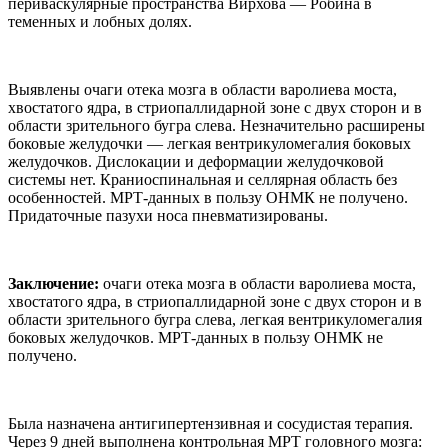
периваскулярные пространства Вирхова — Робина в
теменных и лобных долях.
Выявлены очаги отека мозга в области варолиева моста,
хвостатого ядра, в стриопаллидарной зоне с двух сторон и в
области зрительного бугра слева. Незначительно расширены
боковые желудочки — легкая вентрикуломегалия боковых
желудочков. Дислокации и деформации желудочковой
системы нет. Краниоспинальная и селлярная область без
особенностей. МРТ-данных в пользу ОНМК не получено.
Придаточные пазухи носа пневматизированы.
Заключение:
очаги отека мозга в области варолиева моста,
хвостатого ядра, в стриопаллидарной зоне с двух сторон и в
области зрительного бугра слева, легкая вентрикуломегалия
боковых желудочков. МРТ-данных в пользу ОНМК не
получено.
Была назначена антигипертензивная и сосудистая терапия.
Через 9 дней выполнена контрольная МРТ головного мозга: