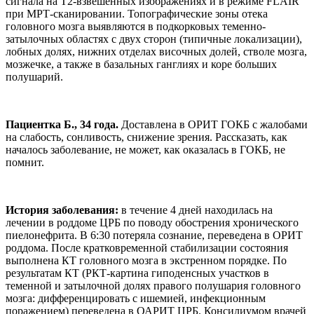
сигнала на Т2-взвешенных изображениях и в режиме FLAIR
при МРТ-сканировании. Топографические зоны отека
головного мозга выявляются в подкорковых теменно-
затылочных областях с двух сторон (типичные локализации),
лобных долях, нижних отделах височных долей, стволе мозга,
мозжечке, а также в базальных ганглиях и коре больших
полушарий.
Пациентка Б., 34 года.
Доставлена в ОРИТ ГОКБ с жалобами
на слабость, сонливость, снижение зрения. Рассказать, как
началось заболевание, не может, как оказалась в ГОКБ, не
помнит.
История заболевания:
в течение 4 дней находилась на
лечении в роддоме ЦРБ по поводу обострения хронического
пиелонефрита. В 6:30 потеряла сознание, переведена в ОРИТ
роддома. После кратковременной стабилизации состояния
выполнена КТ головного мозга в экстренном порядке. По
результатам КТ (РКТ-картина гиподенсных участков в
теменной и затылочной долях правого полушария головного
мозга: дифференцировать с ишемией, инфекционным
поражением) переведена в ОАРИТ ЦРБ. Консилиумом врачей