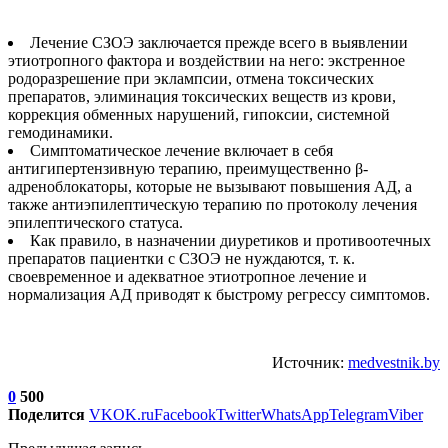
Лечение СЗОЭ заключается прежде всего в выявлении
этиотропного фактора и воздействии на него: экстренное
родоразрешение при эклампсии, отмена токсических
препаратов, элиминация токсических веществ из крови,
коррекция обменных нарушений, гипоксии, системной
гемодинамики.
Симптоматическое лечение включает в себя
антигипертензивную терапию, преимущественно β-
адреноблокаторы, которые не вызывают повышения АД, а
также антиэпилептическую терапию по протоколу лечения
эпилептического статуса.
Как правило, в назначении диуретиков и противоотечных
препаратов пациентки с СЗОЭ не нуждаются, т. к.
своевременное и адекватное этиотропное лечение и
нормализация АД приводят к быстрому регрессу симптомов.
Источник:
medvestnik.by
0
500
Поделится
VK
OK.ru
Facebook
Twitter
WhatsApp
Telegram
Viber