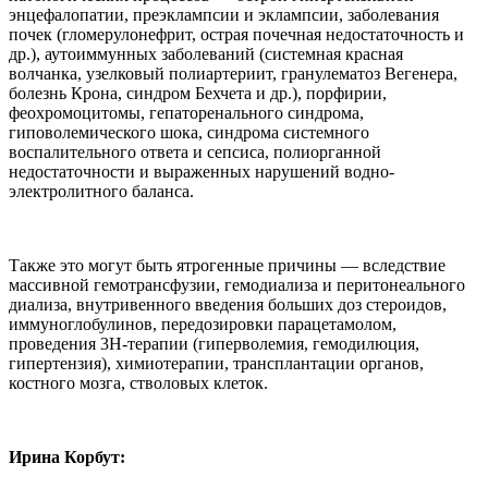
энцефалопатии, преэклампсии и эклампсии, заболевания
почек (гломерулонефрит, острая почечная недостаточность и
др.), аутоиммунных заболеваний (системная красная
волчанка, узелковый полиартериит, гранулематоз Вегенера,
болезнь Крона, синдром Бехчета и др.), порфирии,
феохромоцитомы, гепаторенального синдрома,
гиповолемического шока, синдрома системного
воспалительного ответа и сепсиса, полиорганной
недостаточности и выраженных нарушений водно-
электролитного баланса.
Также это могут быть ятрогенные причины — вследствие
массивной гемотрансфузии, гемодиализа и перитонеального
диализа, внутривенного введения больших доз стероидов,
иммуноглобулинов, передозировки парацетамолом,
проведения 3Н-терапии (гиперволемия, гемодилюция,
гипертензия), химиотерапии, трансплантации органов,
костного мозга, стволовых клеток.
Ирина Корбут: