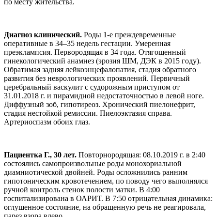
по месту жительства.
Диагноз клинический.
Роды 1-е преждевременные
оперативные в 34–35 недель гестации. Умеренная
преэклампсия. Первородящая в 34 года. Отягощенный
гинекологический анамнез (эрозия ШМ, ДЭК в 2015 году).
Обратимая задняя лейкоэнцефалопатия, стадия обратного
развития без неврологических проявлений. Первичный
церебральный васкулит с судорожным приступом от
31.01.2018 г. и пирамидной недостаточностью в левой ноге.
Диффузный зоб, гипотиреоз. Хронический пиелонефрит,
стадия нестойкой ремиссии. Пиелоэктазия справа.
Артериоспазм обоих глаз.
Пациентка Г., 30 лет.
Повторнородящая: 08.10.2019 г. в 2:40
состоялись самопроизвольные роды монохориальной
диамниотической двойней. Роды осложнились ранним
гипотоническим кровотечением, по поводу чего выполнялся
ручной контроль стенок полости матки. В 4:00
госпитализирована в ОАРИТ. В 7:50 отрицательная динамика:
оглушенное состояние, на обращенную речь не реагировала,
парез взора влево.