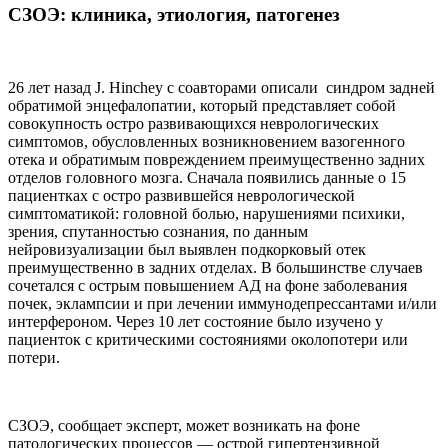
СЗОЭ: клиника, этиология, патогенез
26 лет назад J. Hinchey с соавторами описали синдром задней
обратимой энцефалопатии, который представляет собой
совокупность остро развивающихся неврологических
симптомов, обусловленных возникновением вазогенного
отека и обратимым повреждением преимущественно задних
отделов головного мозга. Сначала появились данные о 15
пациентках с остро развившейся неврологической
симптоматикой: головной болью, нарушениями психики,
зрения, спутанностью сознания, по данным
нейровизуализации был выявлен подкорковый отек
преимущественно в задних отделах. В большинстве случаев
сочетался с острым повышением АД на фоне заболевания
почек, эклампсии и при лечении иммунодепрессантами и/или
интерфероном. Через 10 лет состояние было изучено у
пациенток с критическими состояниями околопотери или
потери.
СЗОЭ, сообщает эксперт, может возникать на фоне
патологических процессов — острой гипертензивной