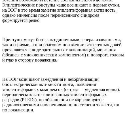
Эпилептические приступы чаще возникают в первые сутки,
на ЭЭГ в это время заметна эпилептиформная активность,
однако эпилепсия после перенесенного синдрома
формируется редко.
Приступы могут быть как одиночными генерализованными,
так и сериями, а при очаговом поражении затылочных долей
проявляются в виде зрительных галлюцинаций, моргания
(абсансы с миоклоническим компонентом) и поворота головы
и глаз в сторону поражения.
На ЭЭГ возникают замедления и дезорганизации
биоэлектрической активности мозга, появления
эпилептиформных комплексов (острая — медленная волна),
периодических латерализованных эпилептиформных
разрядов (PLEDs), но обычно они не коррелируют с
радиологическими изменениями ни по степени тяжести, ни
по локализации.