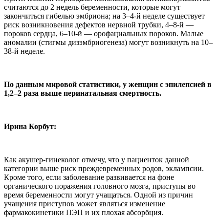
считаются до 2 недель беременности, которые могут
закончиться гибелью эмбриона; на 3–4-й неделе существует
риск возникновения дефектов нервной трубки, 4–8-й —
пороков сердца, 6–10-й — орофациальных пороков. Малые
аномалии (стигмы дизэмбриогенеза) могут возникнуть на 10–
38-й неделе.
По данным мировой статистики, у женщин с эпилепсией в
1,2–2 раза выше перинатальная смертность.
Ирина Корбут:
Как акушер-гинеколог отмечу, что у пациенток данной
категории выше риск преждевременных родов, эклампсии.
Кроме того, если заболевание развивается на фоне
органического поражения головного мозга, приступы во
время беременности могут учащаться. Одной из причин
учащения приступов может являться изменение
фармакокинетики ПЭП и их плохая абсорбция.