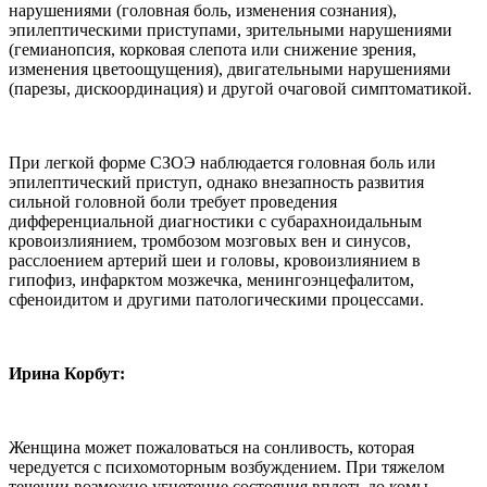
нарушениями (головная боль, изменения сознания),
эпилептическими приступами, зрительными нарушениями
(гемианопсия, корковая слепота или снижение зрения,
изменения цветоощущения), двигательными нарушениями
(парезы, дискоординация) и другой очаговой симптоматикой.
При легкой форме СЗОЭ наблюдается головная боль или
эпилептический приступ, однако внезапность развития
сильной головной боли требует проведения
дифференциальной диагностики с субарахноидальным
кровоизлиянием, тромбозом мозговых вен и синусов,
расслоением артерий шеи и головы, кровоизлиянием в
гипофиз, инфарктом мозжечка, менингоэнцефалитом,
сфеноидитом и другими патологическими процессами.
Ирина Корбут:
Женщина может пожаловаться на сонливость, которая
чередуется с психомоторным возбуждением. При тяжелом
течении возможно угнетение состояния вплоть до комы.