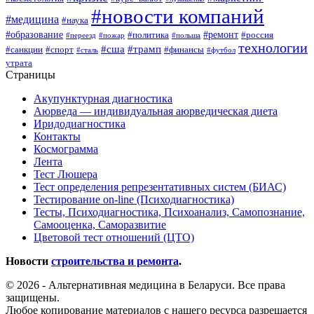
#новости компаний
#медицина
#наука
#образование
#ремонт
#политика
#россия
#переезд
#пожар
#польша
технологии
#сша
#трамп
#санкции
#спорт
#финансы
#сталь
#футбол
утрата
Страницы
Акупунктурная диагностика
Аюрведа — индивидуальная аюрведическая диета
Иридодиагностика
Контакты
Космограмма
Лента
Тест Люшера
Тест определения репрезентативных систем (БИАС)
Тестирование on-line (Психодиагностика)
Тесты, Психодиагностика, Психоанализ, Самопознание,
Самооценка, Саморазвитие
Цветовой тест отношений (ЦТО)
Новости
строительства и ремонта
.
© 2026 - Альтернативная медицина в Беларуси. Все права
защищены.
Любое копирование материалов с нашего ресурса разрешается