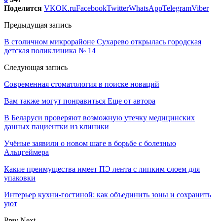
Поделится
VK
OK.ru
Facebook
Twitter
WhatsApp
Telegram
Viber
Предыдущая запись
В столичном микрорайоне Сухарево открылась городская
детская поликлиника № 14
Следующая запись
Современная стоматология в поиске новаций
Вам также могут понравиться
Еще от автора
В Беларуси проверяют возможную утечку медицинских
данных пациентки из клиники
Учёные заявили о новом шаге в борьбе с болезнью
Альцгеймера
Какие преимущества имеет ПЭ лента с липким слоем для
упаковки
Интерьер кухни-гостиной: как объединить зоны и сохранить
уют
Prev
Next