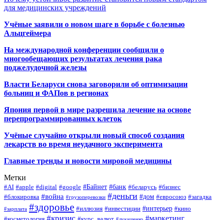
для медицинских учреждений
Учёные заявили о новом шаге в борьбе с болезнью
Альцгеймера
На международной конференции сообщили о
многообещающих результатах лечения рака
поджелудочной железы
Власти Беларуси снова заговорили об оптимизации
больниц и ФАПов в регионах
Япония первой в мире разрешила лечение на основе
перепрограммированных клеток
Учёные случайно открыли новый способ создания
лекарств во время неудачного эксперимента
Главные тренды и новости мировой медицины
Метки
#Байнет
#банк
#AI
#apple
#digital
#google
#беларусь
#бизнес
#деньги
#война
#дом
#блокировка
#евросоюз
#загадка
#грузоперевозки
#здоровье
#интерьер
#иллюзия
#инвестиции
#кино
#зарплата
#кризис
#маркетинг
#косметология
#курс_валют
#лукашенко