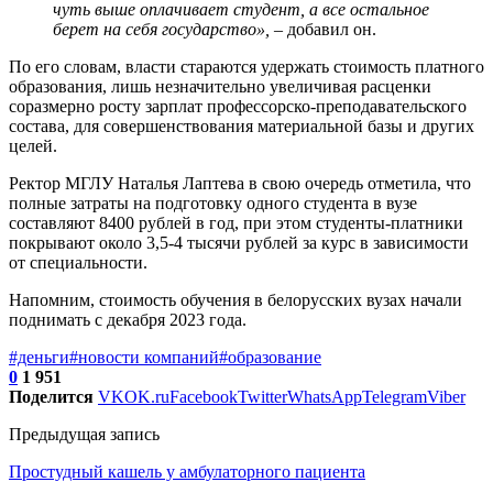
чуть выше оплачивает студент, а все остальное
берет на себя государство»,
– добавил он.
По его словам, власти стараются удержать стоимость платного
образования, лишь незначительно увеличивая расценки
соразмерно росту зарплат профессорско-преподавательского
состава, для совершенствования материальной базы и других
целей.
Ректор МГЛУ Наталья Лаптева в свою очередь отметила, что
полные затраты на подготовку одного студента в вузе
составляют 8400 рублей в год, при этом студенты-платники
покрывают около 3,5-4 тысячи рублей за курс в зависимости
от специальности.
Напомним, стоимость обучения в белорусских вузах начали
поднимать с декабря 2023 года.
#деньги
#новости компаний
#образование
0
1 951
Поделится
VK
OK.ru
Facebook
Twitter
WhatsApp
Telegram
Viber
Предыдущая запись
Простудный кашель у амбулаторного пациента