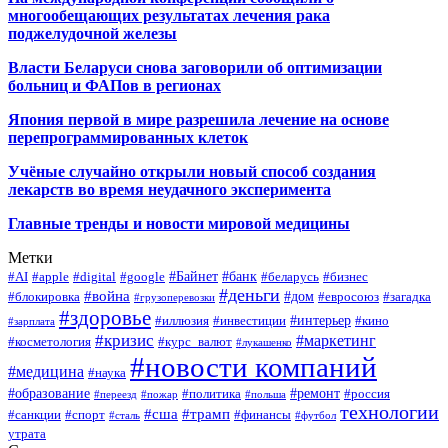
многообещающих результатах лечения рака
поджелудочной железы
Власти Беларуси снова заговорили об оптимизации
больниц и ФАПов в регионах
Япония первой в мире разрешила лечение на основе
перепрограммированных клеток
Учёные случайно открыли новый способ создания
лекарств во время неудачного эксперимента
Главные тренды и новости мировой медицины
Метки
#Байнет
#банк
#AI
#apple
#digital
#google
#беларусь
#бизнес
#деньги
#война
#дом
#блокировка
#евросоюз
#загадка
#грузоперевозки
#здоровье
#интерьер
#иллюзия
#инвестиции
#кино
#зарплата
#кризис
#маркетинг
#косметология
#курс_валют
#лукашенко
#новости компаний
#медицина
#наука
#образование
#ремонт
#политика
#россия
#переезд
#пожар
#польша
технологии
#сша
#трамп
#санкции
#спорт
#финансы
#сталь
#футбол
утрата