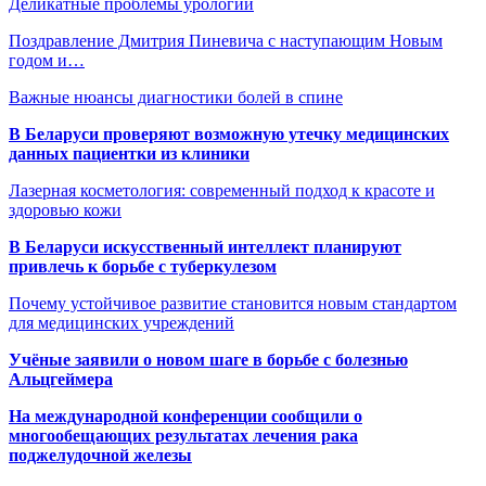
Деликатные проблемы урологии
Поздравление Дмитрия Пиневича с наступающим Новым
годом и…
Важные нюансы диагностики болей в спине
В Беларуси проверяют возможную утечку медицинских
данных пациентки из клиники
Лазерная косметология: современный подход к красоте и
здоровью кожи
В Беларуси искусственный интеллект планируют
привлечь к борьбе с туберкулезом
Почему устойчивое развитие становится новым стандартом
для медицинских учреждений
Учёные заявили о новом шаге в борьбе с болезнью
Альцгеймера
На международной конференции сообщили о
многообещающих результатах лечения рака
поджелудочной железы