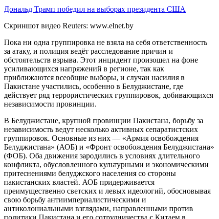
Дональд Трамп победил на выборах президента США
Скриншот видео Reuters: www.elnet.by
Пока ни одна группировка не взяла на себя ответственность
за атаку, и полиция ведёт расследование причин и
обстоятельств взрыва. Этот инцидент произошел на фоне
усиливающихся напряжений в регионе, так как
приближаются всеобщие выборы, и случаи насилия в
Пакистане участились, особенно в Белуджистане, где
действует ряд террористических группировок, добивающихся
независимости провинции.
В Белуджистане, крупной провинции Пакистана, борьбу за
независимость ведут несколько активных сепаратистских
группировок. Основные из них — «Армия освобождения
Белуджистана» (АОБ) и «Фронт освобождения Белуджистана»
(ФОБ). Оба движения зародились в условиях длительного
конфликта, обусловленного культурными и экономическими
притеснениями белуджского населения со стороны
пакистанских властей. АОБ придерживается
преимущественно светских и левых идеологий, обосновывая
свою борьбу антиимпериалистическими и
антиколониальными взглядами, направленными против
политики Пакистана и его сотрудничества с Китаем в