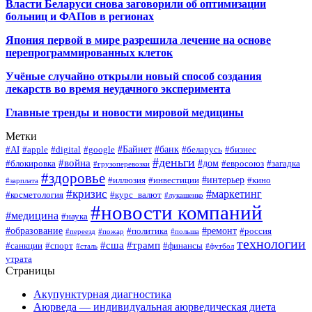
Власти Беларуси снова заговорили об оптимизации
больниц и ФАПов в регионах
Япония первой в мире разрешила лечение на основе
перепрограммированных клеток
Учёные случайно открыли новый способ создания
лекарств во время неудачного эксперимента
Главные тренды и новости мировой медицины
Метки
#Байнет
#банк
#AI
#apple
#digital
#google
#беларусь
#бизнес
#деньги
#война
#дом
#блокировка
#евросоюз
#загадка
#грузоперевозки
#здоровье
#интерьер
#иллюзия
#инвестиции
#кино
#зарплата
#кризис
#маркетинг
#косметология
#курс_валют
#лукашенко
#новости компаний
#медицина
#наука
#образование
#ремонт
#политика
#россия
#переезд
#пожар
#польша
технологии
#сша
#трамп
#санкции
#спорт
#финансы
#сталь
#футбол
утрата
Страницы
Акупунктурная диагностика
Аюрведа — индивидуальная аюрведическая диета