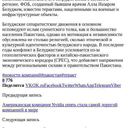
регионе. ФОБ, созданный бывшим врачом Алла Назаром
Белуджем, известен терактами, нацеленными на военные и
инфраструктурные объекты.
Белуджские сепаратистские движения в основном
исповедуют ислам суннитского толка, как и большинство
населения Пакистана, однако их мотивация к независимости
обусловлена не столько религией, сколько этнической и
культурной идентичностью белуджского народа. В последние
годы конфликт в Белуджистане усиливается из-за
геополитических факторов и китайско-пакистанского
экономического коридора (CPEC), что добавляет напряжения
между региональными силами и правительством Пакистана​.
#новости компаний
#пакистан
#теракт
0
776
Поделится
VK
OK.ru
Facebook
Twitter
WhatsApp
Telegram
Viber
Предыдущая запись
Американская компания Nvidia опять стала самой дорогой
компанией в мире
Следующая запись