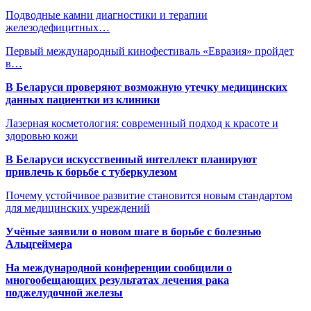
Подводные камни диагностики и терапии
железодефицитных…
Первый международный кинофестиваль «Евразия» пройдет
в…
В Беларуси проверяют возможную утечку медицинских
данных пациентки из клиники
Лазерная косметология: современный подход к красоте и
здоровью кожи
В Беларуси искусственный интеллект планируют
привлечь к борьбе с туберкулезом
Почему устойчивое развитие становится новым стандартом
для медицинских учреждений
Учёные заявили о новом шаге в борьбе с болезнью
Альцгеймера
На международной конференции сообщили о
многообещающих результатах лечения рака
поджелудочной железы