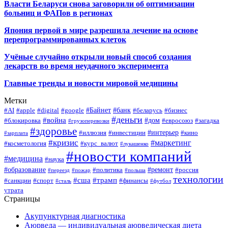
Власти Беларуси снова заговорили об оптимизации
больниц и ФАПов в регионах
Япония первой в мире разрешила лечение на основе
перепрограммированных клеток
Учёные случайно открыли новый способ создания
лекарств во время неудачного эксперимента
Главные тренды и новости мировой медицины
Метки
#Байнет
#банк
#AI
#apple
#digital
#google
#беларусь
#бизнес
#деньги
#война
#дом
#блокировка
#евросоюз
#загадка
#грузоперевозки
#здоровье
#интерьер
#иллюзия
#инвестиции
#кино
#зарплата
#кризис
#маркетинг
#косметология
#курс_валют
#лукашенко
#новости компаний
#медицина
#наука
#образование
#ремонт
#политика
#россия
#переезд
#пожар
#польша
технологии
#сша
#трамп
#санкции
#спорт
#финансы
#сталь
#футбол
утрата
Страницы
Акупунктурная диагностика
Аюрведа — индивидуальная аюрведическая диета