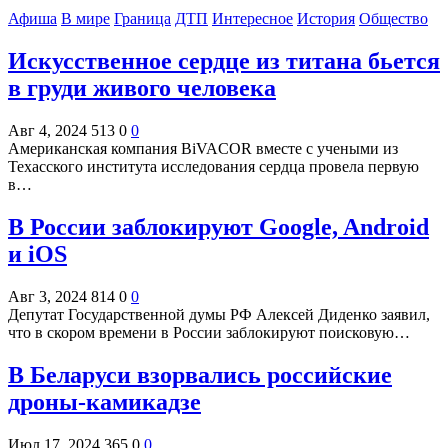
Афиша
В мире
Граница
ДТП
Интересное
История
Общество
Искусственное сердце из титана бьется
в груди живого человека
Авг 4, 2024
513
0
0
Американская компания BiVACOR вместе с учеными из
Техасского института исследования сердца провела первую
в…
В России заблокируют Google, Android
и iOS
Авг 3, 2024
814
0
0
Депутат Государственной думы РФ Алексей Диденко заявил,
что в скором времени в России заблокируют поисковую…
В Беларуси взорвались российские
дроны-камикадзе
Июл 17, 2024
365
0
0