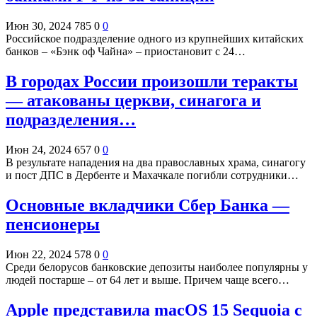
Июн 30, 2024
785
0
0
Российское подразделение одного из крупнейших китайских
банков – «Бэнк оф Чайна» – приостановит с 24…
В городах России произошли теракты
— атакованы церкви, синагога и
подразделения…
Июн 24, 2024
657
0
0
В результате нападения на два православных храма, синагогу
и пост ДПС в Дербенте и Махачкале погибли сотрудники…
Основные вкладчики Сбер Банка —
пенсионеры
Июн 22, 2024
578
0
0
Среди белорусов банковские депозиты наиболее популярны у
людей постарше – от 64 лет и выше. Причем чаще всего…
Apple представила macOS 15 Sequoia с