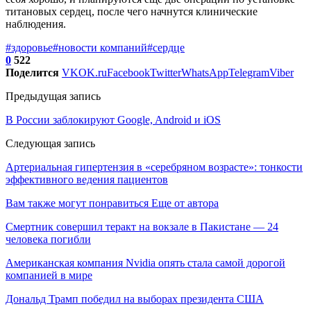
титановых сердец, после чего начнутся клинические
наблюдения.
#здоровье
#новости компаний
#сердце
0
522
Поделится
VK
OK.ru
Facebook
Twitter
WhatsApp
Telegram
Viber
Предыдущая запись
В России заблокируют Google, Android и iOS
Следующая запись
Артериальная гипертензия в «серебряном возрасте»: тонкости
эффективного ведения пациентов
Вам также могут понравиться
Еще от автора
Смертник совершил теракт на вокзале в Пакистане — 24
человека погибли
Американская компания Nvidia опять стала самой дорогой
компанией в мире
Дональд Трамп победил на выборах президента США