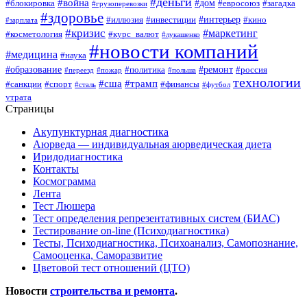
#деньги
#война
#дом
#блокировка
#евросоюз
#загадка
#грузоперевозки
#здоровье
#интерьер
#иллюзия
#инвестиции
#кино
#зарплата
#кризис
#маркетинг
#косметология
#курс_валют
#лукашенко
#новости компаний
#медицина
#наука
#образование
#ремонт
#политика
#россия
#переезд
#пожар
#польша
технологии
#сша
#трамп
#санкции
#спорт
#финансы
#сталь
#футбол
утрата
Страницы
Акупунктурная диагностика
Аюрведа — индивидуальная аюрведическая диета
Иридодиагностика
Контакты
Космограмма
Лента
Тест Люшера
Тест определения репрезентативных систем (БИАС)
Тестирование on-line (Психодиагностика)
Тесты, Психодиагностика, Психоанализ, Самопознание,
Самооценка, Саморазвитие
Цветовой тест отношений (ЦТО)
Новости
строительства и ремонта
.