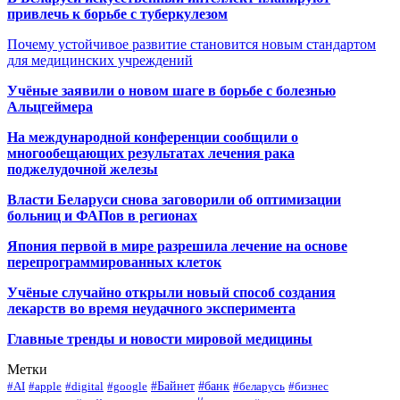
привлечь к борьбе с туберкулезом
Почему устойчивое развитие становится новым стандартом
для медицинских учреждений
Учёные заявили о новом шаге в борьбе с болезнью
Альцгеймера
На международной конференции сообщили о
многообещающих результатах лечения рака
поджелудочной железы
Власти Беларуси снова заговорили об оптимизации
больниц и ФАПов в регионах
Япония первой в мире разрешила лечение на основе
перепрограммированных клеток
Учёные случайно открыли новый способ создания
лекарств во время неудачного эксперимента
Главные тренды и новости мировой медицины
Метки
#Байнет
#банк
#AI
#apple
#digital
#google
#беларусь
#бизнес