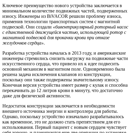
Ключевое преимущество нового устройства заключается в
минимальном количестве подвижных частей, подверженных
износу. Инженеры из BiVACOR решили проблему износа,
применив технологии транспортных систем с магнитной
подвеской. Они создали
«бивентрикулярный роторный насос
с единственной движущейся частью, использующей ротор с
магнитной подвеской для прокачки крови при отказе
желудочков сердца»
.
Разработка устройства началась в 2013 году, и американские
инженеры стремились снизить нагрузку на подвижные части
искусственного сердца, что привело их к идее подвесить
основной механизм в магнитном поле. Одновременно была
решена задача исключения клапанов из конструкции,
поскольку они также подвержены значительному износу.
Конечная версия устройства имеет размер с кулак и способна
перекачивать до 12 литров крови в минуту, что достаточно
даже для физической активности.
Недостаток конструкции заключается в необходимости
внешнего источника энергии и контроллера для работы.
Однако, поскольку устройство изначально разрабатывалось
как временное, это не должно стать препятствием для его
использования. Первый пациент с новым сердцем чувствует
себя хорошо, и планируются еще две операции по установке