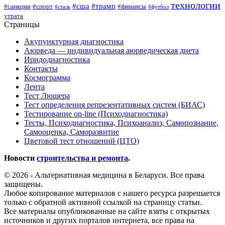
технологии
#сша
#трамп
#санкции
#спорт
#финансы
#сталь
#футбол
утрата
Страницы
Акупунктурная диагностика
Аюрведа — индивидуальная аюрведическая диета
Иридодиагностика
Контакты
Космограмма
Лента
Тест Люшера
Тест определения репрезентативных систем (БИАС)
Тестирование on-line (Психодиагностика)
Тесты, Психодиагностика, Психоанализ, Самопознание,
Самооценка, Саморазвитие
Цветовой тест отношений (ЦТО)
Новости
строительства и ремонта
.
© 2026 - Альтернативная медицина в Беларуси. Все права
защищены.
Любое копирование материалов с нашего ресурса разрешается
только с обратной активной ссылкой на страницу статьи.
Все материалы опубликованные на сайте взяты с открытых
источников и других порталов интернета, все права на