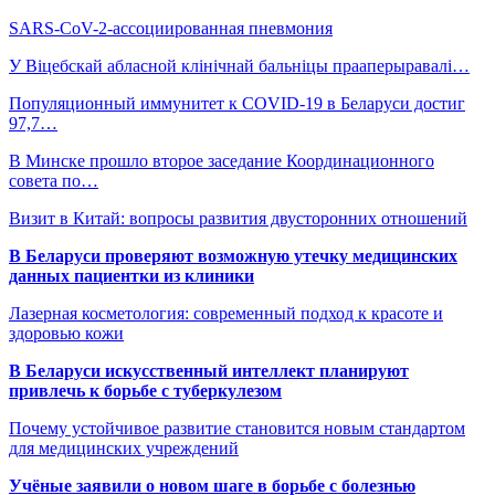
SARS-CoV-2-ассоциированная пневмония
У Віцебскай абласной клінічнай бальніцы прааперыравалі…
Популяционный иммунитет к COVID-19 в Беларуси достиг
97,7…
В Минске прошло второе заседание Координационного
совета по…
Визит в Китай: вопросы развития двусторонних отношений
В Беларуси проверяют возможную утечку медицинских
данных пациентки из клиники
Лазерная косметология: современный подход к красоте и
здоровью кожи
В Беларуси искусственный интеллект планируют
привлечь к борьбе с туберкулезом
Почему устойчивое развитие становится новым стандартом
для медицинских учреждений
Учёные заявили о новом шаге в борьбе с болезнью