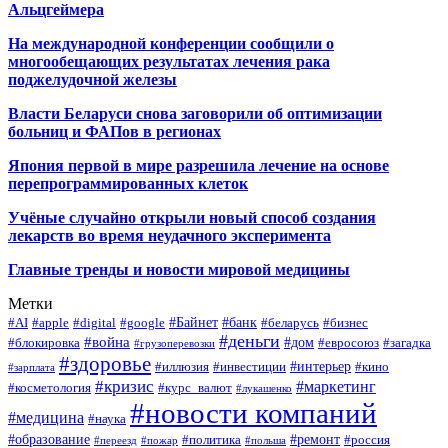
Альцгеймера
На международной конференции сообщили о
многообещающих результатах лечения рака
поджелудочной железы
Власти Беларуси снова заговорили об оптимизации
больниц и ФАПов в регионах
Япония первой в мире разрешила лечение на основе
перепрограммированных клеток
Учёные случайно открыли новый способ создания
лекарств во время неудачного эксперимента
Главные тренды и новости мировой медицины
Метки
#Байнет
#банк
#AI
#apple
#digital
#google
#беларусь
#бизнес
#деньги
#война
#дом
#блокировка
#евросоюз
#загадка
#грузоперевозки
#здоровье
#интерьер
#иллюзия
#инвестиции
#кино
#зарплата
#кризис
#маркетинг
#косметология
#курс_валют
#лукашенко
#новости компаний
#медицина
#наука
#образование
#ремонт
#политика
#россия
#переезд
#пожар
#польша