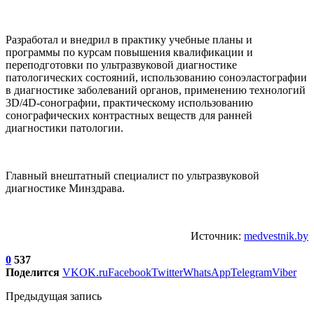
Разработал и внедрил в практику учебные планы и
программы по курсам повышения квалификации и
переподготовки по ультразвуковой диагностике
патологических состояний, использованию соноэластографии
в диагностике заболеваний органов, применению технологий
3D/4D-сонографии, практическому использованию
сонографических контрастных веществ для ранней
диагностики патологии.
Главный внештатный специалист по ультразвуковой
диагностике Минздрава.
Источник:
medvestnik.by
0
537
Поделится
VK
OK.ru
Facebook
Twitter
WhatsApp
Telegram
Viber
Предыдущая запись