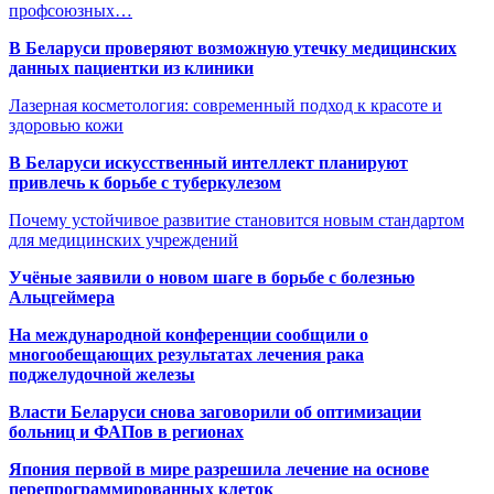
профсоюзных…
В Беларуси проверяют возможную утечку медицинских
данных пациентки из клиники
Лазерная косметология: современный подход к красоте и
здоровью кожи
В Беларуси искусственный интеллект планируют
привлечь к борьбе с туберкулезом
Почему устойчивое развитие становится новым стандартом
для медицинских учреждений
Учёные заявили о новом шаге в борьбе с болезнью
Альцгеймера
На международной конференции сообщили о
многообещающих результатах лечения рака
поджелудочной железы
Власти Беларуси снова заговорили об оптимизации
больниц и ФАПов в регионах
Япония первой в мире разрешила лечение на основе
перепрограммированных клеток