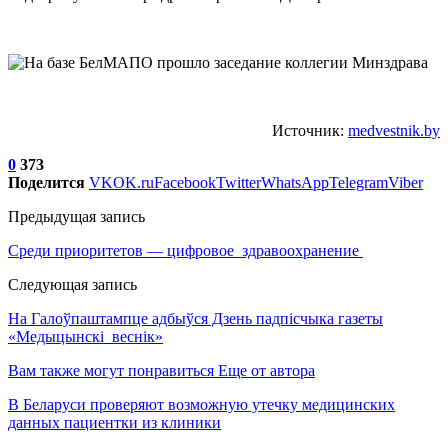
Источник:
medvestnik.by
0
373
Поделится
VK
OK.ru
Facebook
Twitter
WhatsApp
Telegram
Viber
Предыдущая запись
Среди приоритетов — цифровое здравоохранение
Следующая запись
На Галоўпаштампце адбыўся Дзень падпісчыка газеты
«Медыцынскі веснік»
Вам также могут понравиться
Еще от автора
В Беларуси проверяют возможную утечку медицинских
данных пациентки из клиники