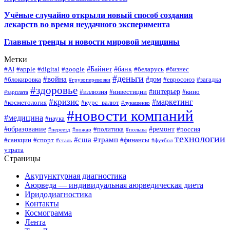
Учёные случайно открыли новый способ создания
лекарств во время неудачного эксперимента
Главные тренды и новости мировой медицины
Метки
#Байнет
#банк
#AI
#apple
#digital
#google
#беларусь
#бизнес
#деньги
#война
#дом
#блокировка
#евросоюз
#загадка
#грузоперевозки
#здоровье
#интерьер
#иллюзия
#инвестиции
#кино
#зарплата
#кризис
#маркетинг
#косметология
#курс_валют
#лукашенко
#новости компаний
#медицина
#наука
#образование
#ремонт
#политика
#россия
#переезд
#пожар
#польша
технологии
#сша
#трамп
#санкции
#спорт
#финансы
#сталь
#футбол
утрата
Страницы
Акупунктурная диагностика
Аюрведа — индивидуальная аюрведическая диета
Иридодиагностика
Контакты
Космограмма
Лента