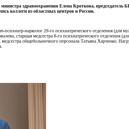
ь министра здравоохранения Елена Кроткова, председатель
ись коллеги из областных центров и России.
ч-психиатр-нарколог 29-го психиатрического отделения (для 
овалева, старшая медсестра 8-го психиатрического отделения (
, медсестра общебольничного персонала Татьяна Харченко. Наг
а.