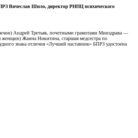
 БПРЗ Вячеслав Шило, директор РНПЦ психического
мужчин) Андрей Третьяк, почетными грамотами Минздрава —
для женщин) Жанна Никитина, старшая медсестра по
рудного знака отличия «Лучший наставник» БПРЗ удостоена