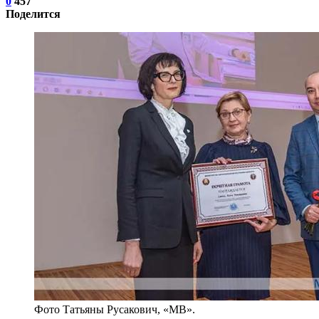
0
457
Поделится
Фото Татьяны Русакович, «МВ».