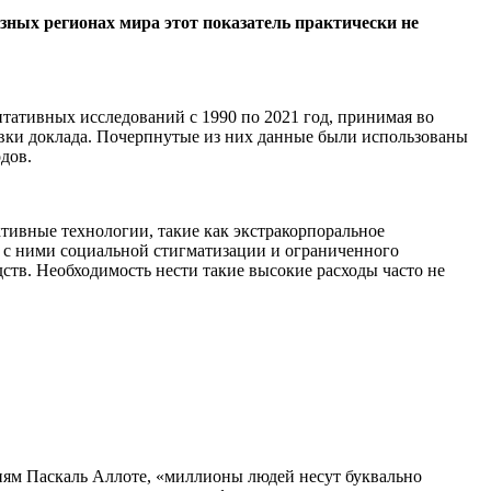
азных регионах мира этот показатель практически не
нтативных исследований с 1990 по 2021 год, принимая во
товки доклада. Почерпнутые из них данные были использованы
дов.
тивные технологии, такие как экстракорпоральное
 с ними социальной стигматизации и ограниченного
ств. Необходимость нести такие высокие расходы часто не
иям Паскаль Аллоте, «миллионы людей несут буквально