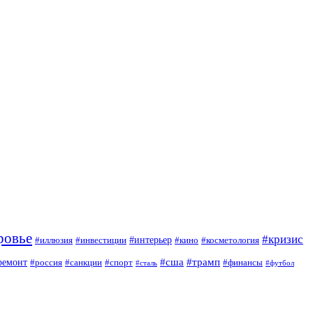
ровье
#кризис
#интерьер
#иллюзия
#инвестиции
#кино
#косметология
#сша
#трамп
ремонт
#россия
#санкции
#спорт
#финансы
#сталь
#футбол