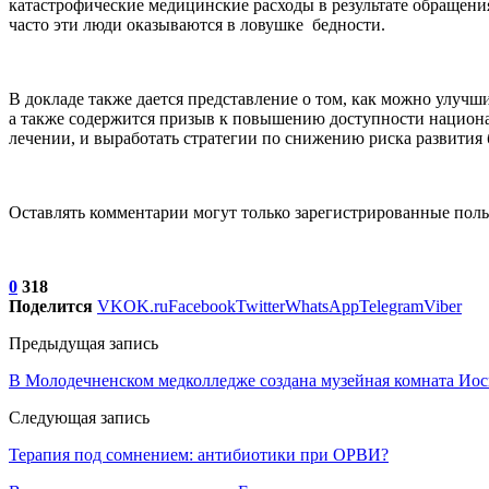
катастрофические медицинские расходы в результате обращения
часто эти люди оказываются в ловушке бедности.
В докладе также дается представление о том, как можно улуч
а также содержится призыв к повышению доступности национал
лечении, и выработать стратегии по снижению риска развития 
Оставлять комментарии могут только зарегистрированные поль
0
318
Поделится
VK
OK.ru
Facebook
Twitter
WhatsApp
Telegram
Viber
Предыдущая запись
В Молодечненском медколледже создана музейная комната Иос
Следующая запись
Терапия под сомнением: антибиотики при ОРВИ?