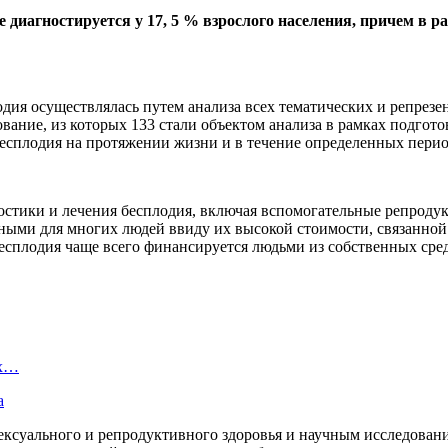
 диагностируется у 17, 5 % взрослого населения, причем в р
дия осуществлялась путем анализа всех тематических и репрезе
ование, из которых 133 стали объектом анализа в рамках подго
бесплодия на протяжении жизни и в течение определенных перио
стики и лечения бесплодия, включая вспомогательные репродук
ыми для многих людей ввиду их высокой стоимости, связанной
есплодия чаще всего финансируется людьми из собственных сред
ых…
а
ексуального и репродуктивного здоровья и научным исследован