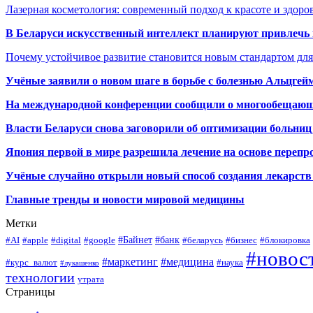
Лазерная косметология: современный подход к красоте и здор
В Беларуси искусственный интеллект планируют привлечь к
Почему устойчивое развитие становится новым стандартом дл
Учёные заявили о новом шаге в борьбе с болезнью Альцгей
На международной конференции сообщили о многообещающи
Власти Беларуси снова заговорили об оптимизации больниц
Япония первой в мире разрешила лечение на основе переп
Учёные случайно открыли новый способ создания лекарств 
Главные тренды и новости мировой медицины
Метки
#Байнет
#банк
#AI
#apple
#digital
#google
#беларусь
#бизнес
#блокировка
#новос
#маркетинг
#медицина
#курс_валют
#наука
#лукашенко
технологии
утрата
Страницы