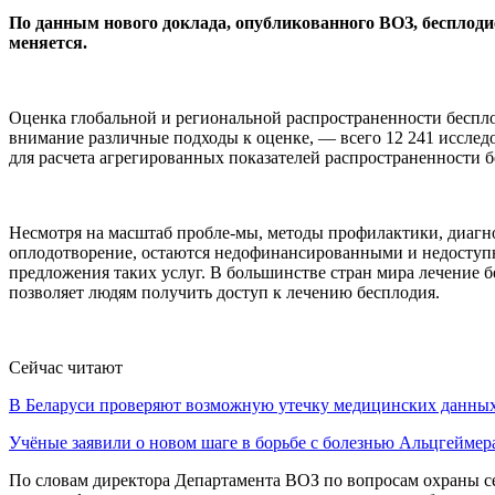
По данным нового доклада, опубликованного ВОЗ, бесплодие
меняется.
Оценка глобальной и региональной распространенности беспло
внимание различные подходы к оценке, — всего 12 241 исслед
для расчета агрегированных показателей распространенности 
Несмотря на масштаб пробле-мы, методы профилактики, диагно
оплодотворение, остаются недофинансированными и недоступн
предложения таких услуг. В большинстве стран мира лечение б
позволяет людям получить доступ к лечению бесплодия.
Сейчас читают
В Беларуси проверяют возможную утечку медицинских данн
Учёные заявили о новом шаге в борьбе с болезнью Альцгеймер
По словам директора Департамента ВОЗ по вопросам охраны с