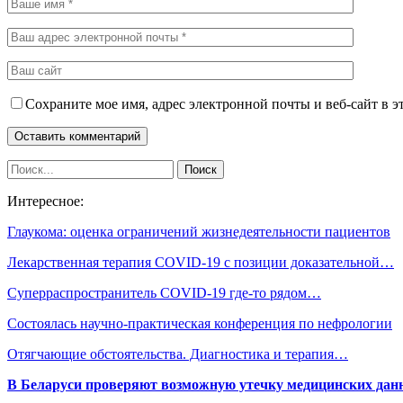
Сохраните мое имя, адрес электронной почты и веб-сайт в э
Интересное:
Глаукома: оценка ограничений жизнедеятельности пациентов
Лекарственная терапия COVID-19 с позиции доказательной…
Суперраспространитель COVID-19 где-то рядом…
Состоялась научно-практическая конференция по нефрологии
Отягчающие обстоятельства. Диагностика и терапия…
В Беларуси проверяют возможную утечку медицинских дан