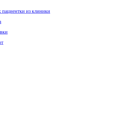
 пациентки из клиники
а
овки
ют