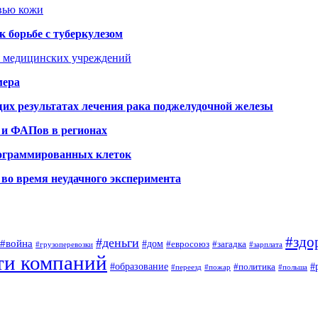
овью кожи
 борьбе с туберкулезом
я медицинских учреждений
мера
х результатах лечения рака поджелудочной железы
 и ФАПов в регионах
рограммированных клеток
во время неудачного эксперимента
#здо
#деньги
#война
#дом
#евросоюз
#загадка
#грузоперевозки
#зарплата
ти компаний
#образование
#
#политика
#переезд
#пожар
#польша