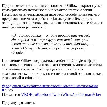
Представители компании считают, что Willow откроет путь к
коммерческому использованию квантовых технологий.
Несмотря на впечатляющий прогресс, Google признает, что
предстоит еще много работы. Однако уже сейчас стало
очевидно, что квантовые вычисления становятся все ближе к
повседневной реальности.
«Эта разработка — это не просто шаг вперед.
Это прыжок в новую эру вычислений, которая
изменит наше понимание мира и технологий»,
—
заявил Сундар Пичаи, генеральный директор
Google.
Появление Willow подчеркивает амбиции Google в сфере
квантовых вычислений и обещает изменить многие аспекты
современного мира. Этот процессор — не только
технологическая новинка, но и символ новой эры для науки,
технологий и общества.
#google
#willow
#квантовый
#новости компаний
технологии
0
4 649
Поделится
VK
OK.ru
Facebook
Twitter
WhatsApp
Telegram
Viber
Предыдущая запись