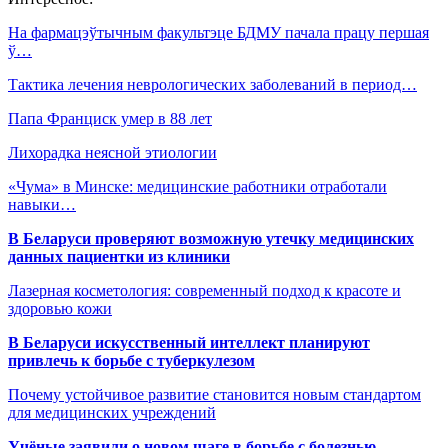
На фармацэўтычным факультэце БДМУ пачала працу першая
ў…
Тактика лечения неврологических заболеваний в период…
Папа Франциск умер в 88 лет
Лихорадка неясной этиологии
«Чума» в Минске: медицинские работники отработали
навыки…
В Беларуси проверяют возможную утечку медицинских
данных пациентки из клиники
Лазерная косметология: современный подход к красоте и
здоровью кожи
В Беларуси искусственный интеллект планируют
привлечь к борьбе с туберкулезом
Почему устойчивое развитие становится новым стандартом
для медицинских учреждений
Учёные заявили о новом шаге в борьбе с болезнью