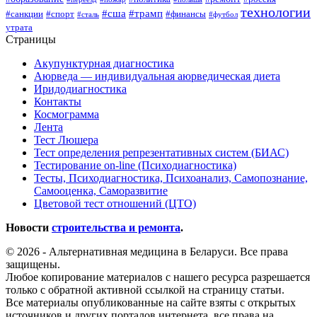
технологии
#сша
#трамп
#санкции
#спорт
#финансы
#сталь
#футбол
утрата
Страницы
Акупунктурная диагностика
Аюрведа — индивидуальная аюрведическая диета
Иридодиагностика
Контакты
Космограмма
Лента
Тест Люшера
Тест определения репрезентативных систем (БИАС)
Тестирование on-line (Психодиагностика)
Тесты, Психодиагностика, Психоанализ, Самопознание,
Самооценка, Саморазвитие
Цветовой тест отношений (ЦТО)
Новости
строительства и ремонта
.
© 2026 - Альтернативная медицина в Беларуси. Все права
защищены.
Любое копирование материалов с нашего ресурса разрешается
только с обратной активной ссылкой на страницу статьи.
Все материалы опубликованные на сайте взяты с открытых
источников и других порталов интернета, все права на