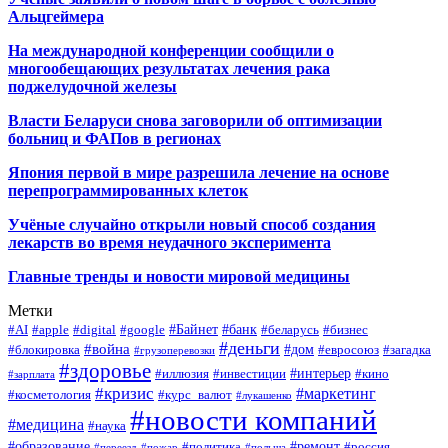
Альцгеймера
На международной конференции сообщили о
многообещающих результатах лечения рака
поджелудочной железы
Власти Беларуси снова заговорили об оптимизации
больниц и ФАПов в регионах
Япония первой в мире разрешила лечение на основе
перепрограммированных клеток
Учёные случайно открыли новый способ создания
лекарств во время неудачного эксперимента
Главные тренды и новости мировой медицины
Метки
#Байнет
#банк
#AI
#apple
#digital
#google
#беларусь
#бизнес
#деньги
#война
#дом
#блокировка
#евросоюз
#загадка
#грузоперевозки
#здоровье
#интерьер
#иллюзия
#инвестиции
#кино
#зарплата
#кризис
#маркетинг
#косметология
#курс_валют
#лукашенко
#новости компаний
#медицина
#наука
#образование
#ремонт
#политика
#россия
#переезд
#пожар
#польша