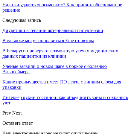
Надо ли удалять «восьмерки»? Как принять обоснованное
решение
Следующая запись
Диуретики в терапии артериальной гипертензии
Вам также могут понравиться
Еще от автора
В Беларуси проверяют возможную утечку медицинских
данных пациентки из клиники
Учёные заявили о новом шаге в борьбе с болезнью
Альцгеймера
Какие преимущества имеет ПЭ лента с липким слоем для
упаковки
Интерьер кухни-гостиной: как объединить зоны и сохранить
уют
Prev
Next
Оставьте ответ
Ваш электронный адрес не будет опубликован.