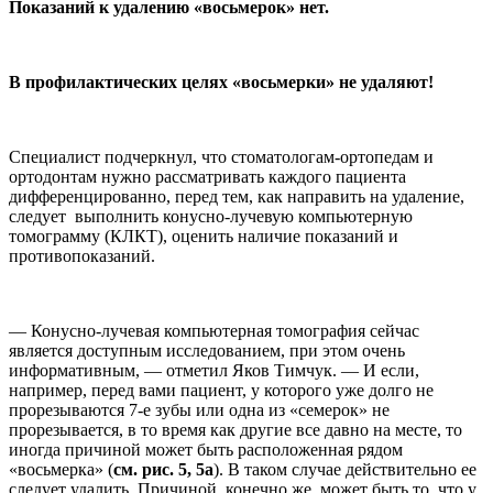
Показаний к удалению «восьмерок» нет.
В профилактических целях «восьмерки» не удаляют!
Специалист подчеркнул, что стоматологам-ортопедам и
ортодонтам нужно рассматривать каждого пациента
дифференцированно, перед тем, как направить на удаление,
следует выполнить конусно-лучевую компьютерную
томограмму (КЛКТ), оценить наличие показаний и
противопоказаний.
— Конусно-лучевая компьютерная томография сейчас
является доступным исследованием, при этом очень
информативным, — отметил Яков Тимчук. — И если,
например, перед вами пациент, у которого уже долго не
прорезываются 7-е зубы или одна из «семерок» не
прорезывается, в то время как другие все давно на месте, то
иногда причиной может быть расположенная рядом
«восьмерка» (
см. рис. 5, 5а
). В таком случае действительно ее
следует удалить. Причиной, конечно же, может быть то, что у