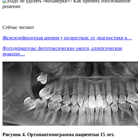
Сейчас читают
Железодефицитная анемия у подростков: от диагностики к…
Фотодерматозы: фототоксические ожоги, аллергические
реакции…
Рисунок 4. Ортопантомограмма пациентки 15 лет.