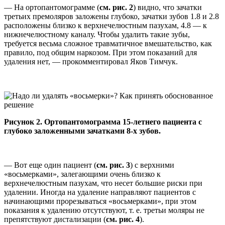
— На ортопантомограмме (
см. рис. 2
) видно, что зачатки
третьих премоляров заложены глубоко, зачатки зубов 1.8 и 2.8
расположены близко к верхнечелюстным пазухам, 4.8 — к
нижнечелюстному каналу. Чтобы удалить такие зубы,
требуется весьма сложное травматичное вмешательство, как
правило, под общим наркозом. При этом показаний для
удаления нет, — прокомментировал Яков Тимчук.
Рисунок 2. Ортопантомограмма 15-летнего пациента с
глубоко заложенными зачатками 8-х зубов.
— Вот еще один пациент (
см. рис. 3
) с верхними
«восьмерками», залегающими очень близко к
верхнечелюстным пазухам, что несет большие риски при
удалении. Иногда на удаление направляют пациентов с
начинающими прорезываться «восьмерками», при этом
показания к удалению отсутствуют, т. е. третьи моляры не
препятствуют дистализации (
см. рис. 4
).