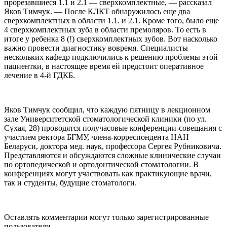
прорезавшиеся 1.1 и 2.1 — сверхкомплектные, — рассказал
Яков Тимчук. — После КЛКТ обнаружилось еще два
сверхкомплектных в области 1.1. и 2.1. Кроме того, было еще
4 сверхкомплектных зуба в области премоляров. То есть в
итоге у ребенка 8 (!) сверхкомплектных зубов. Вот насколько
важно провести диагностику вовремя. Специалисты
нескольких кафедр подключились к решению проблемы этой
пациентки, в настоящее время ей предстоит оперативное
лечение в 4-й ГДКБ.
Яков Тимчук сообщил, что каждую пятницу в лекционном
зале Университетской стоматологической клиники (по ул.
Сухая, 28) проводятся получасовые конференции-совещания с
участием ректора БГМУ, члена-корреспондента НАН
Беларуси, доктора мед. наук, профессора Сергея Рубниковича.
Представляются и обсуждаются сложные клинические случаи
по ортопедической и ортодонтической стоматологии. В
конференциях могут участвовать как практикующие врачи,
так и студенты, будущие стоматологи.
Оставлять комментарии могут только зарегистрированные
пользователи