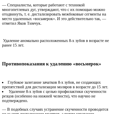
— Специалисты, которые работают с техникой
многопетлевых дуг, утверждают, что с их помощью можно
отодвинуть, т. е. дистализировать межбоковые сегменты на
место удаленных «восьмерок». И это действительно так, —
отметил Яков Тимчук.
Удаление аномально расположенных 8-х зубов в возрасте не
ранее 15 лет.
Противопоказания к удалению «восьмерок»
Глубокое залегание зачатков 8-х зубов, не создающих
препятствий для дистализации моляров в возрасте до 15 лет.
Удаление 8-х зубов с целью профилактики скученности
резцов (особенно на нижней челюсти), что научно не
подтверждено.
— В подобных случаях устранение скученности проводится
не за счет дистализации моляров, а путем сепарации