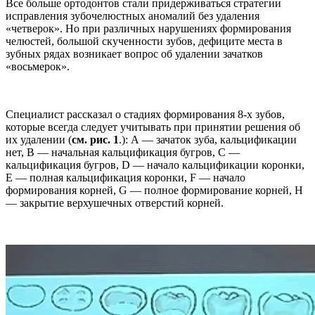
Все больше ортодонтов стали придерживаться стратегии
исправления зубочелюстных аномалий без удаления
«четверок». Но при различных нарушениях формирования
челюстей, большой скученности зубов, дефиците места в
зубных рядах возникает вопрос об удалении зачатков
«восьмерок».
Специалист рассказал о стадиях формирования 8-х зубов,
которые всегда следует учитывать при принятии решения об
их удалении (
см. рис. 1
.): А — зачаток зуба, кальцификации
нет, В — начальная кальцификация бугров, С —
кальцификация бугров, D — начало кальцификации коронки,
Е — полная кальцификация коронки, F — начало
формирования корней, G — полное формирование корней, H
— закрытие верхушечных отверстий корней.