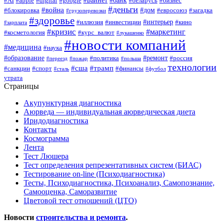
#AI
#apple
#digital
#google
#беларусь
#бизнес
#деньги
#война
#дом
#блокировка
#евросоюз
#загадка
#грузоперевозки
#здоровье
#интерьер
#иллюзия
#инвестиции
#кино
#зарплата
#кризис
#маркетинг
#косметология
#курс_валют
#лукашенко
#новости компаний
#медицина
#наука
#образование
#ремонт
#политика
#россия
#переезд
#пожар
#польша
технологии
#сша
#трамп
#санкции
#спорт
#финансы
#сталь
#футбол
утрата
Страницы
Акупунктурная диагностика
Аюрведа — индивидуальная аюрведическая диета
Иридодиагностика
Контакты
Космограмма
Лента
Тест Люшера
Тест определения репрезентативных систем (БИАС)
Тестирование on-line (Психодиагностика)
Тесты, Психодиагностика, Психоанализ, Самопознание,
Самооценка, Саморазвитие
Цветовой тест отношений (ЦТО)
Новости
строительства и ремонта
.