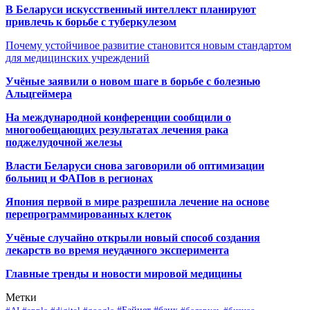
В Беларуси искусственный интеллект планируют
привлечь к борьбе с туберкулезом
Почему устойчивое развитие становится новым стандартом
для медицинских учреждений
Учёные заявили о новом шаге в борьбе с болезнью
Альцгеймера
На международной конференции сообщили о
многообещающих результатах лечения рака
поджелудочной железы
Власти Беларуси снова заговорили об оптимизации
больниц и ФАПов в регионах
Япония первой в мире разрешила лечение на основе
перепрограммированных клеток
Учёные случайно открыли новый способ создания
лекарств во время неудачного эксперимента
Главные тренды и новости мировой медицины
Метки
#Байнет
#банк