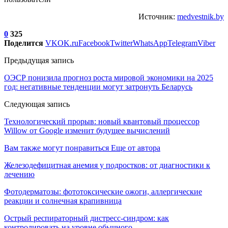
Источник:
medvestnik.by
0
325
Поделится
VK
OK.ru
Facebook
Twitter
WhatsApp
Telegram
Viber
Предыдущая запись
ОЭСР понизила прогноз роста мировой экономики на 2025
год: негативные тенденции могут затронуть Беларусь
Следующая запись
Технологический прорыв: новый квантовый процессор
Willow от Google изменит будущее вычислений
Вам также могут понравиться
Еще от автора
Железодефицитная анемия у подростков: от диагностики к
лечению
Фотодерматозы: фототоксические ожоги, аллергические
реакции и солнечная крапивница
Острый респираторный дистресс-синдром: как
контролировать на уровне обычного…