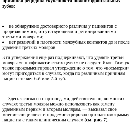
причиной рецидива скученности нижних фронтальных
зубов:
не обнаружено достоверного различия у пациентов с
прорезавшимися, отсутствующими и ретинированными
третьими молярами;
нет различий в плотности межзубных контактов до и после
удаления третьих моляров.
Эти утверждения еще раз подчеркивают, что удалять третьи
моляры «в профилактических целях» не следует. Яков Тимчук
также прокомментировал утверждение о том, что «восьмерки»
могут пригодиться в случаях, когда по различным причинам
пациент теряет 6-й или 7-й зуб.
— Здесь я согласен с ортопедами, действительно, во многих
случаях третьи моляры можно использовать как замену
удаленным первым и вторым молярам, — высказал свое
мнение специалист и продемонстрировал ортопантомограмму
пациента с таким клиническим случаем (
см. рис. 7
).