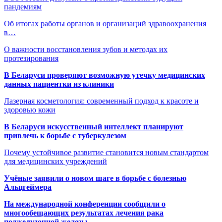
пандемиям
Об итогах работы органов и организаций здравоохранения
в…
О важности восстановления зубов и методах их
протезирования
В Беларуси проверяют возможную утечку медицинских
данных пациентки из клиники
Лазерная косметология: современный подход к красоте и
здоровью кожи
В Беларуси искусственный интеллект планируют
привлечь к борьбе с туберкулезом
Почему устойчивое развитие становится новым стандартом
для медицинских учреждений
Учёные заявили о новом шаге в борьбе с болезнью
Альцгеймера
На международной конференции сообщили о
многообещающих результатах лечения рака
поджелудочной железы