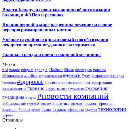
Власти Беларуси снова заговорили об оптимизации
больниц и ФАПов в регионах
Япония первой в мире разрешила лечение на основе
перепрограммированных клеток
Учёные случайно открыли новый способ создания
лекарств во время неудачного эксперимента
Главные тренды и новости мировой медицины
Метки
#Байнет
#банк
#AI
#apple
#digital
#google
#беларусь
#бизнес
#деньги
#война
#дом
#блокировка
#евросоюз
#загадка
#грузоперевозки
#здоровье
#интерьер
#иллюзия
#инвестиции
#кино
#зарплата
#кризис
#маркетинг
#косметология
#курс_валют
#лукашенко
#новости компаний
#медицина
#наука
#образование
#ремонт
#политика
#россия
#переезд
#пожар
#польша
технологии
#сша
#трамп
#санкции
#спорт
#финансы
#сталь
#футбол
утрата
Страницы