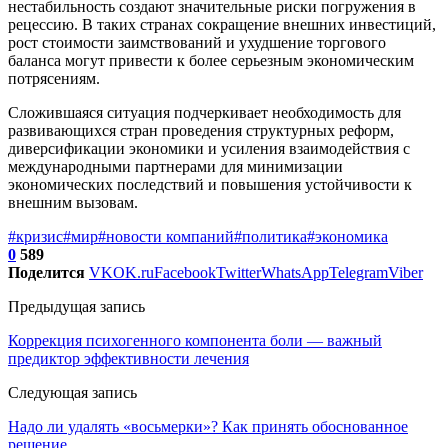
нестабильность создают значительные риски погружения в
рецессию. В таких странах сокращение внешних инвестиций,
рост стоимости заимствований и ухудшение торгового
баланса могут привести к более серьезным экономическим
потрясениям.
Сложившаяся ситуация подчеркивает необходимость для
развивающихся стран проведения структурных реформ,
диверсификации экономики и усиления взаимодействия с
международными партнерами для минимизации
экономических последствий и повышения устойчивости к
внешним вызовам.
#кризис
#мир
#новости компаний
#политика
#экономика
0
589
Поделится
VK
OK.ru
Facebook
Twitter
WhatsApp
Telegram
Viber
Предыдущая запись
Коррекция психогенного компонента боли — важный
предиктор эффективности лечения
Следующая запись
Надо ли удалять «восьмерки»? Как принять обоснованное
решение