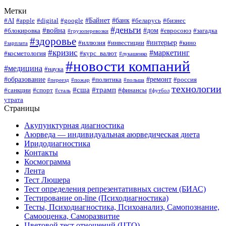
Метки
#Байнет
#банк
#AI
#apple
#digital
#google
#беларусь
#бизнес
#деньги
#война
#дом
#блокировка
#евросоюз
#загадка
#грузоперевозки
#здоровье
#интерьер
#иллюзия
#инвестиции
#кино
#зарплата
#кризис
#маркетинг
#косметология
#курс_валют
#лукашенко
#новости компаний
#медицина
#наука
#образование
#ремонт
#политика
#россия
#переезд
#пожар
#польша
технологии
#сша
#трамп
#санкции
#спорт
#финансы
#сталь
#футбол
утрата
Страницы
Акупунктурная диагностика
Аюрведа — индивидуальная аюрведическая диета
Иридодиагностика
Контакты
Космограмма
Лента
Тест Люшера
Тест определения репрезентативных систем (БИАС)
Тестирование on-line (Психодиагностика)
Тесты, Психодиагностика, Психоанализ, Самопознание,
Самооценка, Саморазвитие
Цветовой тест отношений (ЦТО)