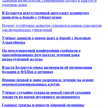
Лазерная косметология: современный подход к красоте и
здоровью кожи
В Беларуси искусственный интеллект планируют
привлечь к борьбе с туберкулезом
Почему устойчивое развитие становится новым стандартом
для медицинских учреждений
Учёные заявили о новом шаге в борьбе с болезнью
Альцгеймера
На международной конференции сообщили о
многообещающих результатах лечения рака
поджелудочной железы
Власти Беларуси снова заговорили об оптимизации
больниц и ФАПов в регионах
Япония первой в мире разрешила лечение на основе
перепрограммированных клеток
Учёные случайно открыли новый способ создания
лекарств во время неудачного эксперимента
Главные тренды и новости мировой медицины