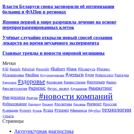
Власти Беларуси снова заговорили об оптимизации
больниц и ФАПов в регионах
Япония первой в мире разрешила лечение на основе
перепрограммированных клеток
Учёные случайно открыли новый способ создания
лекарств во время неудачного эксперимента
Главные тренды и новости мировой медицины
Метки
#Байнет
#банк
#AI
#apple
#digital
#google
#беларусь
#бизнес
#деньги
#война
#дом
#блокировка
#евросоюз
#загадка
#грузоперевозки
#здоровье
#интерьер
#иллюзия
#инвестиции
#кино
#зарплата
#кризис
#маркетинг
#косметология
#курс_валют
#лукашенко
#новости компаний
#медицина
#наука
#образование
#ремонт
#политика
#россия
#переезд
#пожар
#польша
технологии
#сша
#трамп
#санкции
#спорт
#финансы
#сталь
#футбол
утрата
Страницы
Акупунктурная диагностика