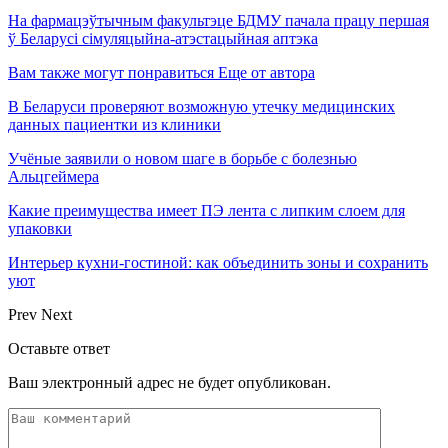
На фармацэўтычным факультэце БДМУ пачала працу першая
ў Беларусі сімуляцыйна-атэстацыйная аптэка
Вам также могут понравиться
Еще от автора
В Беларуси проверяют возможную утечку медицинских
данных пациентки из клиники
Учёные заявили о новом шаге в борьбе с болезнью
Альцгеймера
Какие преимущества имеет ПЭ лента с липким слоем для
упаковки
Интерьер кухни-гостиной: как объединить зоны и сохранить
уют
Prev
Next
Оставьте ответ
Ваш электронный адрес не будет опубликован.